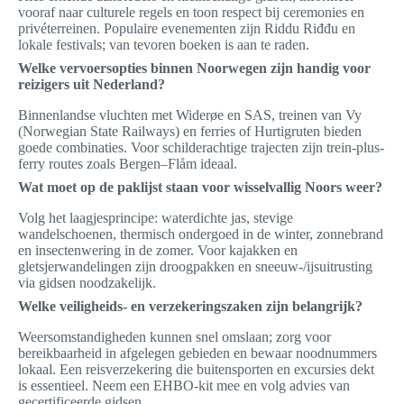
vooraf naar culturele regels en toon respect bij ceremonies en
privéterreinen. Populaire evenementen zijn Riddu Riđđu en
lokale festivals; van tevoren boeken is aan te raden.
Welke vervoersopties binnen Noorwegen zijn handig voor
reizigers uit Nederland?
Binnenlandse vluchten met Widerøe en SAS, treinen van Vy
(Norwegian State Railways) en ferries of Hurtigruten bieden
goede combinaties. Voor schilderachtige trajecten zijn trein-plus-
ferry routes zoals Bergen–Flåm ideaal.
Wat moet op de paklijst staan voor wisselvallig Noors weer?
Volg het laagjesprincipe: waterdichte jas, stevige
wandelschoenen, thermisch ondergoed in de winter, zonnebrand
en insectenwering in de zomer. Voor kajakken en
gletsjerwandelingen zijn droogpakken en sneeuw-/ijsuitrusting
via gidsen noodzakelijk.
Welke veiligheids- en verzekeringszaken zijn belangrijk?
Weersomstandigheden kunnen snel omslaan; zorg voor
bereikbaarheid in afgelegen gebieden en bewaar noodnummers
lokaal. Een reisverzekering die buitensporten en excursies dekt
is essentieel. Neem een EHBO-kit mee en volg advies van
gecertificeerde gidsen.