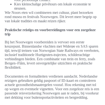
Kies kleinschalige privétours om lokale economie te
steunen.
Wie Noors eten wil combineren met cultuur, plant bezoeken
rond musea en festivals Noorwegen. Dit levert meer begrip op
van lokale tradities en maakt reizen rijker.
Praktische reistips en voorbereidingen voor een zorgeloze
trip
Bij het Noorwegen voorbereiden is vervoer een eerste
keuzepunt. Binnenlandse vluchten met Widerøe en SAS sparen
tijd, terwijl treinen van Norwegian State Railways en veerboten,
inclusief traditionele Hurtigruten-trajecten, schilderachtige
verbindingen bieden. Een combinatie van trein en ferry, zoals
Bergen–Flåm, levert onvergetelijke uitzichten en praktische
flexibiliteit.
Documenten en formaliteiten verdienen aandacht. Nederlandse
reizigers gebruiken geldig paspoort of ID-kaart en controleren
actuele gezondheidsmaatregelen vooraf. Hou rekening met tol
op wegen en eventuele vignetten. Voor een zorgeloze reis is een
passende reisverzekering Noorwegen aan te raden, bij voorkeur
met dekking voor buitensportactiviteiten en bergredding.