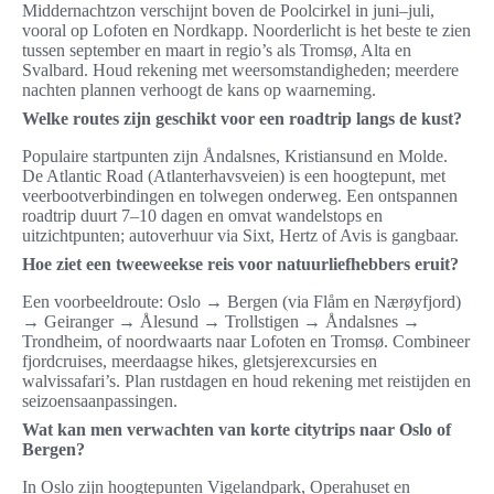
Middernachtzon verschijnt boven de Poolcirkel in juni–juli,
vooral op Lofoten en Nordkapp. Noorderlicht is het beste te zien
tussen september en maart in regio’s als Tromsø, Alta en
Svalbard. Houd rekening met weersomstandigheden; meerdere
nachten plannen verhoogt de kans op waarneming.
Welke routes zijn geschikt voor een roadtrip langs de kust?
Populaire startpunten zijn Åndalsnes, Kristiansund en Molde.
De Atlantic Road (Atlanterhavsveien) is een hoogtepunt, met
veerbootverbindingen en tolwegen onderweg. Een ontspannen
roadtrip duurt 7–10 dagen en omvat wandelstops en
uitzichtpunten; autoverhuur via Sixt, Hertz of Avis is gangbaar.
Hoe ziet een tweeweekse reis voor natuurliefhebbers eruit?
Een voorbeeldroute: Oslo → Bergen (via Flåm en Nærøyfjord)
→ Geiranger → Ålesund → Trollstigen → Åndalsnes →
Trondheim, of noordwaarts naar Lofoten en Tromsø. Combineer
fjordcruises, meerdaagse hikes, gletsjerexcursies en
walvissafari’s. Plan rustdagen en houd rekening met reistijden en
seizoensaanpassingen.
Wat kan men verwachten van korte citytrips naar Oslo of
Bergen?
In Oslo zijn hoogtepunten Vigelandpark, Operahuset en