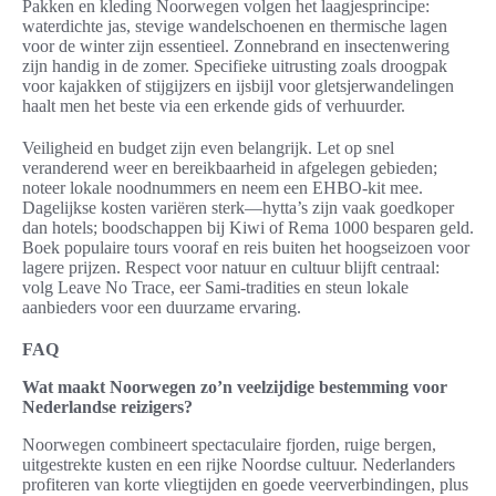
Pakken en kleding Noorwegen volgen het laagjesprincipe:
waterdichte jas, stevige wandelschoenen en thermische lagen
voor de winter zijn essentieel. Zonnebrand en insectenwering
zijn handig in de zomer. Specifieke uitrusting zoals droogpak
voor kajakken of stijgijzers en ijsbijl voor gletsjerwandelingen
haalt men het beste via een erkende gids of verhuurder.
Veiligheid en budget zijn even belangrijk. Let op snel
veranderend weer en bereikbaarheid in afgelegen gebieden;
noteer lokale noodnummers en neem een EHBO-kit mee.
Dagelijkse kosten variëren sterk—hytta’s zijn vaak goedkoper
dan hotels; boodschappen bij Kiwi of Rema 1000 besparen geld.
Boek populaire tours vooraf en reis buiten het hoogseizoen voor
lagere prijzen. Respect voor natuur en cultuur blijft centraal:
volg Leave No Trace, eer Sami-tradities en steun lokale
aanbieders voor een duurzame ervaring.
FAQ
Wat maakt Noorwegen zo’n veelzijdige bestemming voor
Nederlandse reizigers?
Noorwegen combineert spectaculaire fjorden, ruige bergen,
uitgestrekte kusten en een rijke Noordse cultuur. Nederlanders
profiteren van korte vliegtijden en goede veerverbindingen, plus