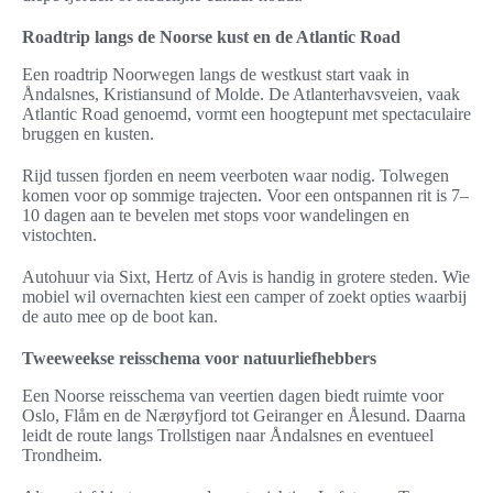
Roadtrip langs de Noorse kust en de Atlantic Road
Een roadtrip Noorwegen langs de westkust start vaak in
Åndalsnes, Kristiansund of Molde. De Atlanterhavsveien, vaak
Atlantic Road genoemd, vormt een hoogtepunt met spectaculaire
bruggen en kusten.
Rijd tussen fjorden en neem veerboten waar nodig. Tolwegen
komen voor op sommige trajecten. Voor een ontspannen rit is 7–
10 dagen aan te bevelen met stops voor wandelingen en
vistochten.
Autohuur via Sixt, Hertz of Avis is handig in grotere steden. Wie
mobiel wil overnachten kiest een camper of zoekt opties waarbij
de auto mee op de boot kan.
Tweeweekse reisschema voor natuurliefhebbers
Een Noorse reisschema van veertien dagen biedt ruimte voor
Oslo, Flåm en de Nærøyfjord tot Geiranger en Ålesund. Daarna
leidt de route langs Trollstigen naar Åndalsnes en eventueel
Trondheim.