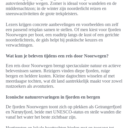
autovriendelijke wegen. Zomer is ideaal voor wandelen en de
middernachtzon; in de winter zijn noorderlicht reizen en
sneeuwactiviteiten de grote trekpleisters.
Lezers krijgen concrete aanbevelingen en voorbeelden om zelf
een passend reisplan samen te stellen. Of men kiest voor fjorden
Noorwegen per boot, een roadtrip langs de kust of een gerichte
noorderlichtreis, de gids helpt bij praktische keuzes en
verwachtingen.
Wat kun je beleven tijdens een reis door Noorwegen?
Een reis door Noorwegen brengt spectaculaire natuur en actieve
belevenissen samen. Reizigers vinden diepe fjorden, ruige
bergen en heldere kusten. Kleine dagtochten wisselen af met
meerdaagse tochten, wat dit land aantrekkelijk maakt voor zowel
rustzoekers als avonturiers.
Iconische natuurervaringen in fjorden en bergen
De fjorden Noorwegen toont zich op plekken als Geirangerfjord
en Nærøyfjord, beide met UNESCO-status en steile wanden die
vanaf het water het beste zichtbaar zijn.
Hurtigruten en lokale boottochten bieden rust en toegang tot