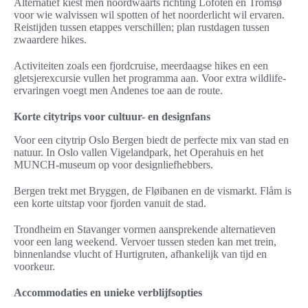
Alternatief kiest men noordwaarts richting Lofoten en Tromsø
voor wie walvissen wil spotten of het noorderlicht wil ervaren.
Reis­tijden tussen etappes verschillen; plan rustdagen tussen
zwaardere hikes.
Activiteiten zoals een fjordcruise, meerdaagse hikes en een
gletsjerexcursie vullen het programma aan. Voor extra wildlife-
ervaringen voegt men Andenes toe aan de route.
Korte citytrips voor cultuur- en designfans
Voor een citytrip Oslo Bergen biedt de perfecte mix van stad en
natuur. In Oslo vallen Vigelandpark, het Operahuis en het
MUNCH-museum op voor designliefhebbers.
Bergen trekt met Bryggen, de Fløibanen en de vismarkt. Flåm is
een korte uitstap voor fjorden vanuit de stad.
Trondheim en Stavanger vormen aansprekende alternatieven
voor een lang weekend. Vervoer tussen steden kan met trein,
binnenlandse vlucht of Hurtigruten, afhankelijk van tijd en
voorkeur.
Accommodaties en unieke verblijfsopties