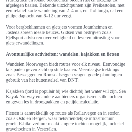
afgelegen baaien. Bekende uitzichtpunten zijn Preikestolen, met
een relatief korte wandeling van 2–4 uur, en Trolltunga, dat een
pittige dagtocht van 8–12 uur vergt.
Voor bergbeklimmen en gletsjers vormen Jotunheimen en
Jostedalsbreen ideale keuzes. Gidsen van bedrijven zoals
Fjellsport adviseren over veiligheid en leveren uitrusting voor
gletsjerwandelingen.
Avontuurlijke activiteiten: wandelen, kajakken en fietsen
Wandelen Noorwegen biedt routes voor elk niveau. Eenvoudige
kustpaden geven zicht op stille baaien. Meerdaagse trekkings
zoals Besseggen en Romsdalseggen vragen goede planning en
gebruik van het huttenstelsel van DNT.
Kajakken fjord is populair bij wie dichtbij het water wil zijn. Sea
Kayak Norway en andere aanbieders organiseren stille tochten
en geven les in droogpakken en getijdencalculatie.
Fietsen is aantrekkelijk op routes als Rallarvegen en in steden
zoals Oslo en Bergen, waar fietsvriendelijke infrastructuur
groeit. E-bike verhuur maakt langere tochten mogelijk, inclusief
graveltochten in Vesterålen.