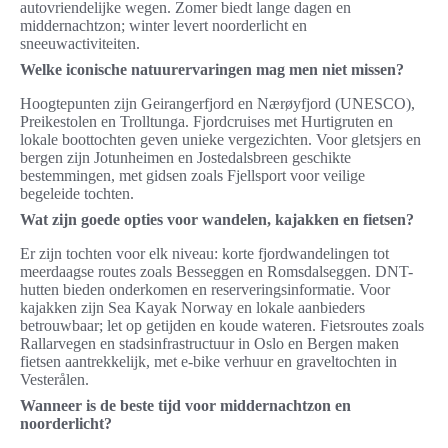
autovriendelijke wegen. Zomer biedt lange dagen en
middernachtzon; winter levert noorderlicht en
sneeuwactiviteiten.
Welke iconische natuurervaringen mag men niet missen?
Hoogtepunten zijn Geirangerfjord en Nærøyfjord (UNESCO),
Preikestolen en Trolltunga. Fjordcruises met Hurtigruten en
lokale boottochten geven unieke vergezichten. Voor gletsjers en
bergen zijn Jotunheimen en Jostedalsbreen geschikte
bestemmingen, met gidsen zoals Fjellsport voor veilige
begeleide tochten.
Wat zijn goede opties voor wandelen, kajakken en fietsen?
Er zijn tochten voor elk niveau: korte fjordwandelingen tot
meerdaagse routes zoals Besseggen en Romsdalseggen. DNT-
hutten bieden onderkomen en reserveringsinformatie. Voor
kajakken zijn Sea Kayak Norway en lokale aanbieders
betrouwbaar; let op getijden en koude wateren. Fietsroutes zoals
Rallarvegen en stadsinfrastructuur in Oslo en Bergen maken
fietsen aantrekkelijk, met e-bike verhuur en graveltochten in
Vesterålen.
Wanneer is de beste tijd voor middernachtzon en
noorderlicht?