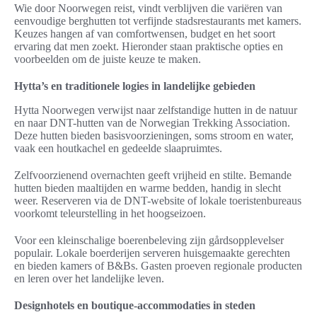
Wie door Noorwegen reist, vindt verblijven die variëren van
eenvoudige berghutten tot verfijnde stadsrestaurants met kamers.
Keuzes hangen af van comfortwensen, budget en het soort
ervaring dat men zoekt. Hieronder staan praktische opties en
voorbeelden om de juiste keuze te maken.
Hytta’s en traditionele logies in landelijke gebieden
Hytta Noorwegen verwijst naar zelfstandige hutten in de natuur
en naar DNT-hutten van de Norwegian Trekking Association.
Deze hutten bieden basisvoorzieningen, soms stroom en water,
vaak een houtkachel en gedeelde slaapruimtes.
Zelfvoorzienend overnachten geeft vrijheid en stilte. Bemande
hutten bieden maaltijden en warme bedden, handig in slecht
weer. Reserveren via de DNT-website of lokale toeristenbureaus
voorkomt teleurstelling in het hoogseizoen.
Voor een kleinschalige boerenbeleving zijn gårdsopplevelser
populair. Lokale boerderijen serveren huisgemaakte gerechten
en bieden kamers of B&Bs. Gasten proeven regionale producten
en leren over het landelijke leven.
Designhotels en boutique-accommodaties in steden