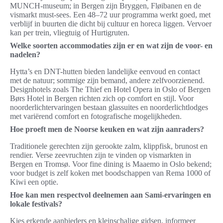
MUNCH-museum; in Bergen zijn Bryggen, Fløibanen en de
vismarkt must-sees. Een 48–72 uur programma werkt goed, met
verblijf in buurten die dicht bij cultuur en horeca liggen. Vervoer
kan per trein, vliegtuig of Hurtigruten.
Welke soorten accommodaties zijn er en wat zijn de voor- en
nadelen?
Hytta’s en DNT-hutten bieden landelijke eenvoud en contact
met de natuur; sommige zijn bemand, andere zelfvoorzienend.
Designhotels zoals The Thief en Hotel Opera in Oslo of Bergen
Børs Hotel in Bergen richten zich op comfort en stijl. Voor
noorderlichtervaringen bestaan glassuites en noorderlichtlodges
met variërend comfort en fotografische mogelijkheden.
Hoe proeft men de Noorse keuken en wat zijn aanraders?
Traditionele gerechten zijn gerookte zalm, klippfisk, brunost en
rendier. Verse zeevruchten zijn te vinden op vismarkten in
Bergen en Tromsø. Voor fine dining is Maaemo in Oslo bekend;
voor budget is zelf koken met boodschappen van Rema 1000 of
Kiwi een optie.
Hoe kan men respectvol deelnemen aan Sami-ervaringen en
lokale festivals?
Kies erkende aanbieders en kleinschalige gidsen, informeer