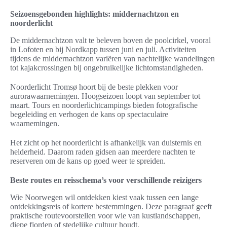
Seizoensgebonden highlights: middernachtzon en
noorderlicht
De middernachtzon valt te beleven boven de poolcirkel, vooral
in Lofoten en bij Nordkapp tussen juni en juli. Activiteiten
tijdens de middernachtzon variëren van nachtelijke wandelingen
tot kajakcrossingen bij ongebruikelijke lichtomstandigheden.
Noorderlicht Tromsø hoort bij de beste plekken voor
aurorawaarnemingen. Hoogseizoen loopt van september tot
maart. Tours en noorderlichtcampings bieden fotografische
begeleiding en verhogen de kans op spectaculaire
waarnemingen.
Het zicht op het noorderlicht is afhankelijk van duisternis en
helderheid. Daarom raden gidsen aan meerdere nachten te
reserveren om de kans op goed weer te spreiden.
Beste routes en reisschema’s voor verschillende reizigers
Wie Noorwegen wil ontdekken kiest vaak tussen een lange
ontdekkingsreis of kortere bestemmingen. Deze paragraaf geeft
praktische routevoorstellen voor wie van kustlandschappen,
diepe fjorden of stedelijke cultuur houdt.