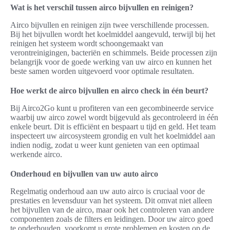
Wat is het verschil tussen airco bijvullen en reinigen?
Airco bijvullen en reinigen zijn twee verschillende processen.
Bij het bijvullen wordt het koelmiddel aangevuld, terwijl bij het
reinigen het systeem wordt schoongemaakt van
verontreinigingen, bacteriën en schimmels. Beide processen zijn
belangrijk voor de goede werking van uw airco en kunnen het
beste samen worden uitgevoerd voor optimale resultaten.
Hoe werkt de airco bijvullen en airco check in één beurt?
Bij Airco2Go kunt u profiteren van een gecombineerde service
waarbij uw airco zowel wordt bijgevuld als gecontroleerd in één
enkele beurt. Dit is efficiënt en bespaart u tijd en geld. Het team
inspecteert uw aircosysteem grondig en vult het koelmiddel aan
indien nodig, zodat u weer kunt genieten van een optimaal
werkende airco.
Onderhoud en bijvullen van uw auto airco
Regelmatig onderhoud aan uw auto airco is cruciaal voor de
prestaties en levensduur van het systeem. Dit omvat niet alleen
het bijvullen van de airco, maar ook het controleren van andere
componenten zoals de filters en leidingen. Door uw airco goed
te onderhouden, voorkomt u grote problemen en kosten op de