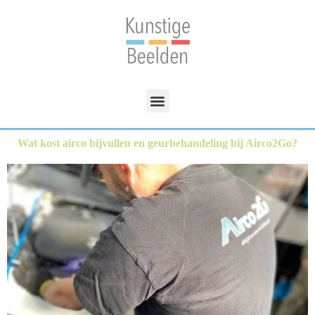
Wat kost airco bijvullen en geurbehandeling bij Airco2Go?