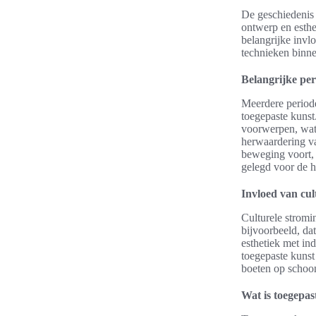
De geschiedenis 
ontwerp en esth
belangrijke invlo
technieken binne
Belangrijke per
Meerdere periode
toegepaste kuns
voorwerpen, wat 
herwaardering va
beweging voort, 
gelegd voor de h
Invloed van cul
Culturele stromi
bijvoorbeeld, da
esthetiek met in
toegepaste kunst
boeten op schoo
Wat is toegepas