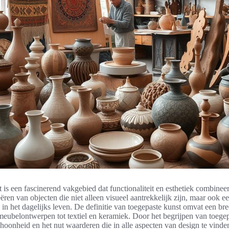
is een fascinerend vakgebied dat functionaliteit en esthetiek combineer
ëren van objecten die niet alleen visueel aantrekkelijk zijn, maar ook e
 in het dagelijks leven. De definitie van toegepaste kunst omvat een br
 meubelontwerpen tot textiel en keramiek. Door het begrijpen van toegep
oonheid en het nut waarderen die in alle aspecten van design te vinden