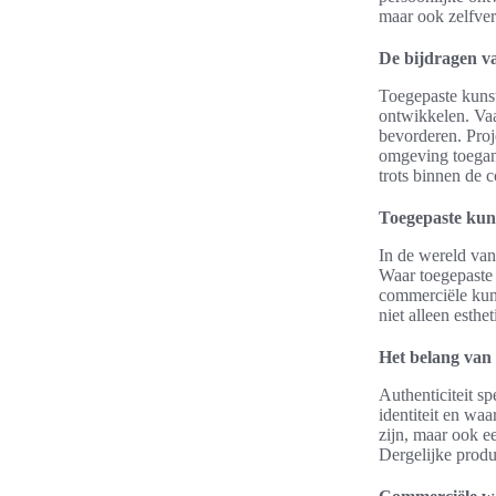
maar ook zelfve
De bijdragen v
Toegepaste kunst
ontwikkelen. Va
bevorderen. Proj
omgeving toegank
trots binnen de 
Toegepaste kun
In de wereld van
Waar toegepaste 
commerciële kuns
niet alleen esthe
Het belang van 
Authenticiteit sp
identiteit en waa
zijn, maar ook e
Dergelijke produ