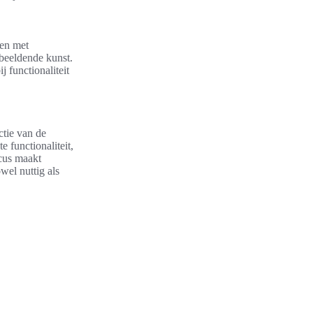
ren met
 beeldende kunst.
functionaliteit
ctie van de
e functionaliteit,
ocus maakt
wel nuttig als
.