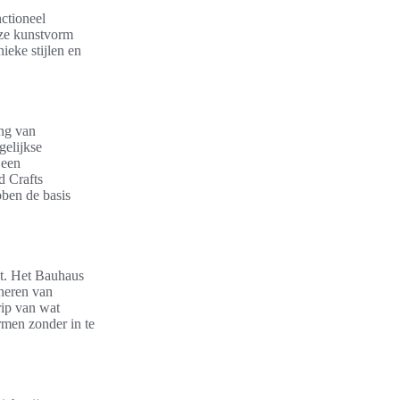
nctioneel
ze kunstvorm
ieke stijlen en
ing van
elijkse
 een
d Crafts
bben de basis
st. Het Bauhaus
ineren van
rip van wat
rmen zonder in te