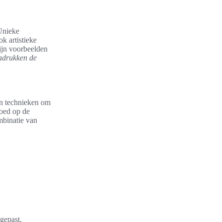
 Unieke
k artistieke
ijn voorbeelden
adrukken de
en technieken om
loed op de
mbinatie van
gepast,