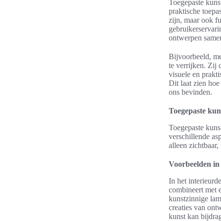
Toegepaste kunst
praktische toepas
zijn, maar ook f
gebruikerservarin
ontwerpen samen 
Bijvoorbeeld, m
te verrijken. Zi
visuele en prakt
Dit laat zien ho
ons bevinden.
Toegepaste kuns
Toegepaste kunst
verschillende as
alleen zichtbaar
Voorbeelden in 
In het interieur
combineert met 
kunstzinnige lam
creaties van ont
kunst kan bijdra