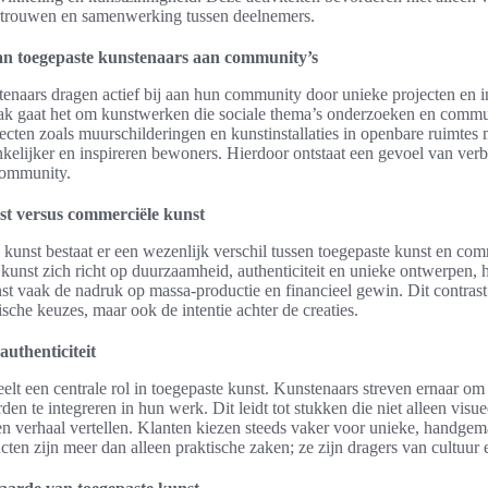
rtrouwen en samenwerking tussen deelnemers.
an toegepaste kunstenaars aan community’s
enaars dragen actief bij aan hun community door unieke projecten en in
ak gaat het om kunstwerken die sociale thema’s onderzoeken en commu
ecten zoals muurschilderingen en kunstinstallaties in openbare ruimtes
elijker en inspireren bewoners. Hierdoor ontstaat een gevoel van ver
community.
st versus commerciële kunst
 kunst bestaat er een wezenlijk verschil tussen toegepaste kunst en com
kunst zich richt op duurzaamheid, authenticiteit en unieke ontwerpen, h
t vaak de nadruk op massa-productie en financieel gewin. Dit contrast
tische keuzes, maar ook de intentie achter de creaties.
authenticiteit
eelt een centrale rol in toegepaste kunst. Kunstenaars streven ernaar o
rden te integreren in hun werk. Dit leidt tot stukken die niet alleen visue
en verhaal vertellen. Klanten kiezen steeds vaker voor unieke, handgem
cten zijn meer dan alleen praktische zaken; ze zijn dragers van cultuur 