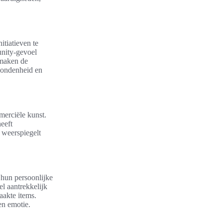
itiatieven te
nity-gevoel
 maken de
bondenheid en
merciële kunst.
eeft
 weerspiegelt
m hun persoonlijke
el aantrekkelijk
aakte items.
en emotie.