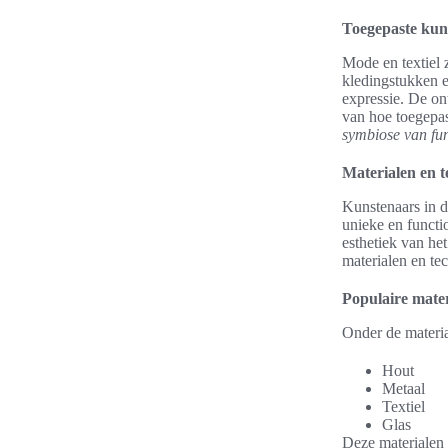
Toegepaste kuns
Mode en textiel 
kledingstukken e
expressie. De o
van hoe toegepas
symbiose van func
Materialen en t
Kunstenaars in d
unieke en functi
esthetiek van he
materialen en te
Populaire mate
Onder de materia
Hout
Metaal
Textiel
Glas
Deze materialen 