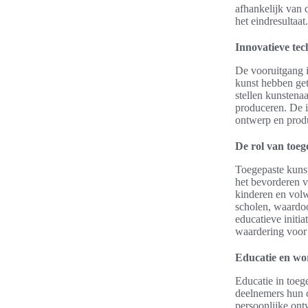
afhankelijk van 
het eindresultaat.
Innovatieve te
De vooruitgang i
kunst hebben get
stellen kunstenaa
produceren. De i
ontwerp en produc
De rol van toe
Toegepaste kunst 
het bevorderen va
kinderen en vol
scholen, waardoo
educatieve initia
waardering voor
Educatie en wo
Educatie in toeg
deelnemers hun c
persoonlijke ont