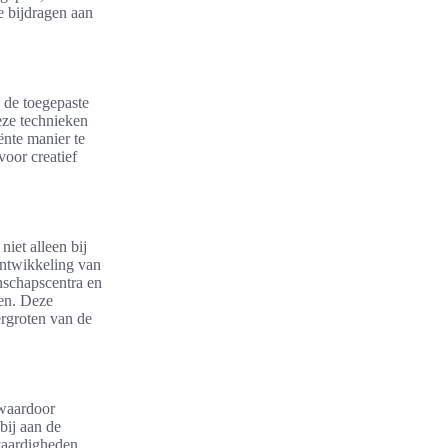
e bijdragen aan
 de toegepaste
eze technieken
ënte manier te
voor creatief
niet alleen bij
 ontwikkeling van
schapscentra en
len. Deze
ergroten van de
 waardoor
bij aan de
vaardigheden,