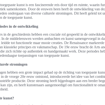
toegepaste kunst is een fascinerende reis door tijd en ruimte, waarin fu
etiek samenkomen. Door de eeuwen heen heeft de ontwikkeling van de
eden ondergaan van diverse culturele stromingen. Dit heeft geleid tot un
n de toegepaste kunst.
iodes in de ontwikkeling
s in de geschiedenis hebben een cruciale rol gespeeld in de ontwikkel
t. In de middeleeuwen werden ambachten en kunst samengevoegd in dag
leidde tot functionele maar mooie creaties. De Renaissance markeerde
n klassieke principes en vakmanschap. De 19e eeuw bracht de Arts an
die zich richtte op authentiek en handgemaakt werk. Deze periodes he
edendaagse toepassingen van toegepaste kunst.
turele stromingen
ngen hebben een grote impact gehad op de richting van toegepaste kun
t in de vroege 20e eeuw ontstond, introduceerde het idee van het comb
dustriële productie. Deze stroming heeft bijgedragen aan een breder beg
 kan zijn, en heeft kunstenaars aangemoedigd om functionaliteit te oma
nheid.
te kunst?