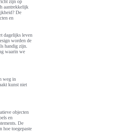
icht zijn op
h aantrekkelijk
ijkheid? De
ucten en
 dagelijks leven
 design worden de
s handig zijn.
ing waarin we
jn weg in
akt kunst niet
atieve objecten
els en
tatements. De
an hoe toegepaste