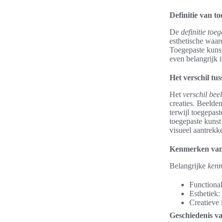
Definitie van t
De
definitie toe
esthetische waar
Toegepaste kuns
even belangrijk i
Het verschil tu
Het
verschil bee
creaties. Beelden
terwijl toegepast
toegepaste kunst
visueel aantrekke
Kenmerken van 
Belangrijke
kenm
Functional
Esthetiek:
Creatieve 
Geschiedenis va