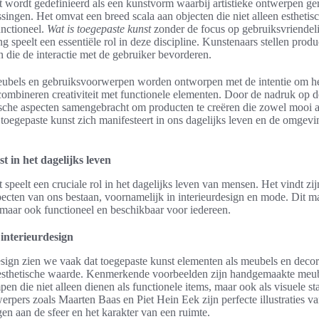
 wordt gedefinieerd als een kunstvorm waarbij artistieke ontwerpen ger
singen. Het omvat een breed scala aan objecten die niet alleen esthetisc
unctioneel.
Wat is toegepaste kunst
zonder de focus op gebruiksvriendel
g speelt een essentiële rol in deze discipline. Kunstenaars stellen prod
die de interactie met de gebruiker bevorderen.
eubels en gebruiksvoorwerpen worden ontworpen met de intentie om het
j combineren creativiteit met functionele elementen. Door de nadruk op
ische aspecten samengebracht om producten te creëren die zowel mooi al
e toegepaste kunst zich manifesteert in ons dagelijks leven en de omgev
t in het dagelijks leven
 speelt een cruciale rol in het dagelijks leven van mensen. Het vindt zi
pecten van ons bestaan, voornamelijk in interieurdesign en mode. Dit ma
, maar ook functioneel en beschikbaar voor iedereen.
interieurdesign
design zien we vaak dat toegepaste kunst elementen als meubels en decor
esthetische waarde. Kenmerkende voorbeelden zijn handgemaakte meub
pen die niet alleen dienen als functionele items, maar ook als visuele s
werpers zoals Maarten Baas en Piet Hein Eek zijn perfecte illustraties v
gen aan de sfeer en het karakter van een ruimte.