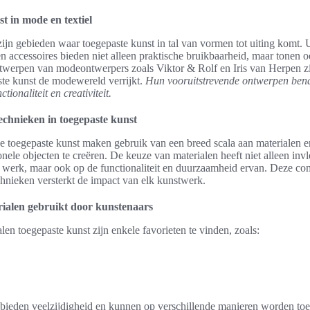
t in mode en textiel
zijn gebieden waar toegepaste kunst in tal van vormen tot uiting komt.
n accessoires bieden niet alleen praktische bruikbaarheid, maar tonen oo
ntwerpen van modeontwerpers zoals Viktor & Rolf en Iris van Herpen z
te kunst de modewereld verrijkt.
Hun vooruitstrevende ontwerpen ben
tionaliteit en creativiteit.
echnieken in toegepaste kunst
e toegepaste kunst maken gebruik van een breed scala aan materialen 
onele objecten te creëren. De keuze van materialen heeft niet alleen inv
t werk, maar ook op de functionaliteit en duurzaamheid ervan. Deze co
chnieken versterkt de impact van elk kunstwerk.
rialen gebruikt door kunstenaars
len toegepaste kunst zijn enkele favorieten te vinden, zoals:
bieden veelzijdigheid en kunnen op verschillende manieren worden toe