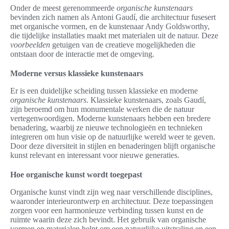
Onder de meest gerenommeerde
organische kunstenaars
bevinden zich namen als Antoni Gaudí, die architectuur fusesert
met organische vormen, en de kunstenaar Andy Goldsworthy,
die tijdelijke installaties maakt met materialen uit de natuur. Deze
voorbeelden
getuigen van de creatieve mogelijkheden die
ontstaan door de interactie met de omgeving.
Moderne versus klassieke kunstenaars
Er is een duidelijke scheiding tussen klassieke en moderne
organische kunstenaars
. Klassieke kunstenaars, zoals Gaudí,
zijn beroemd om hun monumentale werken die de natuur
vertegenwoordigen. Moderne kunstenaars hebben een bredere
benadering, waarbij ze nieuwe technologieën en technieken
integreren om hun visie op de natuurlijke wereld weer te geven.
Door deze diversiteit in stijlen en benaderingen blijft organische
kunst relevant en interessant voor nieuwe generaties.
Hoe organische kunst wordt toegepast
Organische kunst vindt zijn weg naar verschillende disciplines,
waaronder interieurontwerp en architectuur. Deze toepassingen
zorgen voor een harmonieuze verbinding tussen kunst en de
ruimte waarin deze zich bevindt. Het gebruik van organische
vormen en materialen helpt om een natuurlijke uitstraling en een