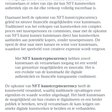
verzamelaars er zeker van zijn dat hun NFT-kunstwerken
authentiek zijn en dat elke verkoop volledig traceerbaar is.
Daarnaast heeft de opkomst van NFT-kunstcryptocurrency
geleid tot nieuwe financiële mogelijkheden voor kunstenaars.
Traditioneel was het verkopen van kunstwerken een complex
proces met tussenpersonen en commissies, maar met de opkomst
van NFT-kunst kunnen kunstenaars direct hun kunstwerken
aanbieden aan potentiële kopers, zonder tussenpersonen. Dit
opent de deur naar meer kansen en winst voor kunstenaars,
waardoor het speelveld voor creatieve expressie wordt vergroot.
Met
NFT kunstcryptocurrency
hebben zowel
kunstenaars als verzamelaars toegang tot een wereld
van grenzeloze mogelijkheden en innovatie. Het is
een evolutie van de kunstmarkt die digitale
authenticiteit en financiële transparantie combineert.
De opkomst van
NFT kunstcryptocurrency
heeft de
kunstwereld veranderd, waarbij traditionele opvattingen over
eigendom en waarde worden uitgedaagd. Het biedt kunstenaars
de mogelijkheid om hun creaties te digitaliseren en een breder
publiek te bereiken, terwijl verzamelaars de kans krijgen om
unieke digitale kunstwerken te bezitten en te verhandelen.