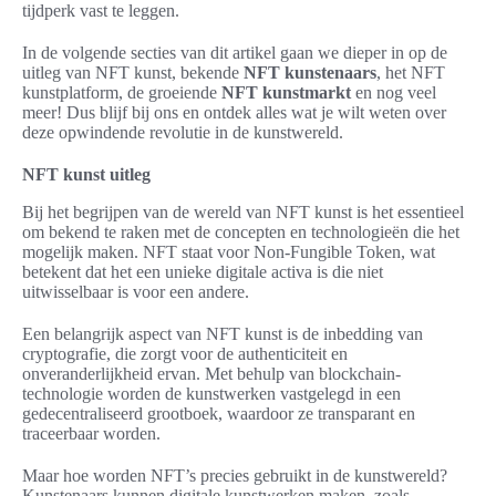
tijdperk vast te leggen.
In de volgende secties van dit artikel gaan we dieper in op de
uitleg van NFT kunst, bekende
NFT kunstenaars
, het NFT
kunstplatform, de groeiende
NFT kunstmarkt
en nog veel
meer! Dus blijf bij ons en ontdek alles wat je wilt weten over
deze opwindende revolutie in de kunstwereld.
NFT kunst uitleg
Bij het begrijpen van de wereld van NFT kunst is het essentieel
om bekend te raken met de concepten en technologieën die het
mogelijk maken. NFT staat voor Non-Fungible Token, wat
betekent dat het een unieke digitale activa is die niet
uitwisselbaar is voor een andere.
Een belangrijk aspect van NFT kunst is de inbedding van
cryptografie, die zorgt voor de authenticiteit en
onveranderlijkheid ervan. Met behulp van blockchain-
technologie worden de kunstwerken vastgelegd in een
gedecentraliseerd grootboek, waardoor ze transparant en
traceerbaar worden.
Maar hoe worden NFT’s precies gebruikt in de kunstwereld?
Kunstenaars kunnen digitale kunstwerken maken, zoals