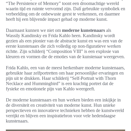
“The Persistence of Memory” toont een droomachtige wereld
waarin tijd en ruimte vervormd zijn. Dalí gebruikte symboliek en
verbeelding om de onbewuste geest te verkennen, en daarmee
heeft hij een blijvende impact gehad op moderne kunst.
Daarnaast kunnen we niet om
moderne kunstenaars
als
Wassily Kandinsky en Frida Kahlo heen. Kandinsky wordt
gezien als een pionier van de abstracte kunst en was een van de
eerste kunstenaars die zich volledig op non-figuratieve werken
richtte. Zijn schilderij “Composition VIII” is een explosie van
kleuren en vormen die de emoties van de kunstenaar weergeven.
Frida Kahlo, een van de meest herkenbare moderne kunstenaars,
gebruikte haar zelfportretten om haar persoonlijke ervaringen en
pijn uit te drukken. Haar schilderij “Self-Portrait with Thorn
Necklace and Hummingbird” is een krachtig portret dat de
fysieke en emotionele pijn van Kahlo weergeeft.
De moderne kunstenaars en hun werken bieden een inkijkje in
de diversiteit en creativiteit van moderne kunst. Hun unieke
perspectieven en innovatieve technieken hebben de kunstwereld
verrijkt en blijven een inspiratiebron voor vele hedendaagse
kunstenaars.