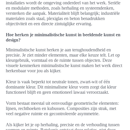
installaties wordt de omgeving onderdeel van het werk. Seriële
en modulaire methoden, zoals herhaling en systeemdenken,
versterken die aanpak. Materialiteit blijft belangrijk; industriële
materialen zoals staal, plexiglas en beton benadrukken
objectiviteit en een directe zintuiglijke ervaring.
Hoe herken je minimalistische kunst in beeldende kunst en
design?
Minimalistische kunst herken je aan terughoudendheid en
precisie. Je ziet minder elementen, maar elke keuze telt. Let op
kleurgebruik, vormtaal en de ruimte tussen objecten. Deze
visuele kenmerken minimalistische kunst maken het werk direct
herkenbaar voor jou als kijker.
Kleur is vaak beperkt tot neutrale tonen, zwart-wit of één
dominante kleur. Dit minimalisme kleur vorm zorgt dat kleur
functioneel blijft en geen emotioneel lawaai veroorzaakt.
Vorm bestaat meestal uit eenvoudige geometrische elementen:
lijnen, rechthoeken en kubussen. Composities zijn strak, met
veel negative ruimte en gecontroleerde asymmetrie.
Als kijker let je op herhaling, precisie en de verhouding tussen
vormen en ruimte. Betekenis ontstaat door relaties, niet door