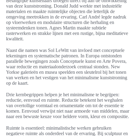
Belangrijke kunstenaars droegen direct bij aan de ontwikkeling
van deze kunststroming. Donald Judd werkte met industriële
materialen en maakte ruimtelijke objecten die letterlijk de
omgeving meetrokken in de ervaring. Carl André legde nadruk
op vloerwerken en modulaire structuren die herhaling en
systeemdenken tonen. Agnes Martin maakte subtiele
rasterwerken en strakke lijnen met een rustige, bijna meditatieve
kwaliteit.
Naast die namen was Sol LeWitt van invloed met conceptuele
tekeningen en systematische patronen. In Europa ontstonden
parallelle bewegingen zoals Conceptuele kunst en Arte Povera,
waar reductie en materiaalonderzoek centraal stonden. New
Yorkse galerieën en musea speelden een sleutelrol bij het tonen
van werken en het vestigen van het minimalisme kunststroming
op de kaart.
Drie kernbegrippen helpen je het minimalisme te begrijpen:
reductie, eenvoud en ruimte. Reductie betekent het weghalen
van overtollige vormtaal en ornamentatie om tot de essentie te
komen. Eenvoud verwijst niet naar armoede van middelen, maar
naar een bewuste keuze voor heldere vorm, kleur en compositie.
Ruimte is essentieel: minimalistische werken gebruiken
negatieve ruimte als onderdeel van de ervaring. Bij sculptuur en