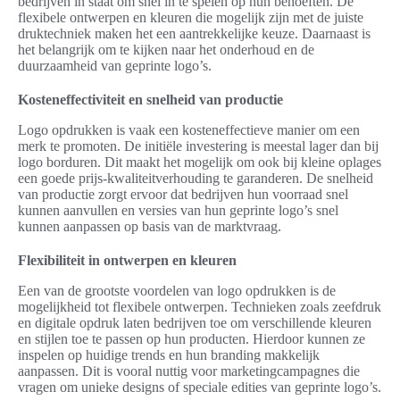
bedrijven in staat om snel in te spelen op hun behoeften. De
flexibele ontwerpen en kleuren die mogelijk zijn met de juiste
druktechniek maken het een aantrekkelijke keuze. Daarnaast is
het belangrijk om te kijken naar het onderhoud en de
duurzaamheid van geprinte logo’s.
Kosteneffectiviteit en snelheid van productie
Logo opdrukken is vaak een kosteneffectieve manier om een
merk te promoten. De initiële investering is meestal lager dan bij
logo borduren. Dit maakt het mogelijk om ook bij kleine oplages
een goede prijs-kwaliteitverhouding te garanderen. De snelheid
van productie zorgt ervoor dat bedrijven hun voorraad snel
kunnen aanvullen en versies van hun geprinte logo’s snel
kunnen aanpassen op basis van de marktvraag.
Flexibiliteit in ontwerpen en kleuren
Een van de grootste voordelen van logo opdrukken is de
mogelijkheid tot flexibele ontwerpen. Technieken zoals zeefdruk
en digitale opdruk laten bedrijven toe om verschillende kleuren
en stijlen toe te passen op hun producten. Hierdoor kunnen ze
inspelen op huidige trends en hun branding makkelijk
aanpassen. Dit is vooral nuttig voor marketingcampagnes die
vragen om unieke designs of speciale edities van geprinte logo’s.