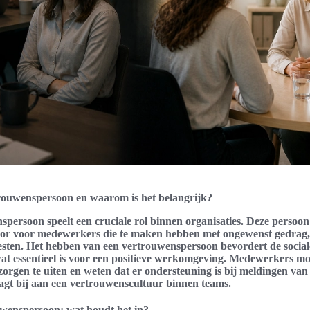
trouwenspersoon en waarom is het belangrijk?
persoon speelt een cruciale rol binnen organisaties. Deze persoon 
 oor voor medewerkers die te maken hebben met ongewenst gedrag,
pesten. Het hebben van een vertrouwenspersoon bevordert de sociale
at essentieel is voor een positieve werkomgeving. Medewerkers moe
orgen te uiten en weten dat er ondersteuning is bij meldingen va
agt bij aan een vertrouwenscultuur binnen teams.
uwenspersoon: wat houdt het in?