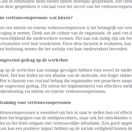
dat ze emotionele steun bieden tijdens moeilijke gesprekken. Het creë
oor deze gesprekken is cruciaal voor het succes van het vertrouwensper
rne vertrouwenspersoon: wat kiezen?
sen een interne en externe vertrouwenspersoon is het belangrijk om vers
weging te nemen. Denk aan de cultuur van de organisatie, de aard van 
trouwelijkheid die medewerkers wensen. Het kan ook nuttig zijn om fe
erzamelen over hun voorkeuren. Door deze factoren te evalueren, kan 
n beslissing nemen die het welzijn van haar medewerkers bevordert.
ongewenst gedrag op de werkvloer
g op de werkvloer kan ernstige gevolgen hebben voor zowel de medew
geheel. Het kan leiden tot een afname van de motivatie, een hoger ziekte
 Het is daarom van cruciaal belang dat organisaties een proactieve aanpa
an ongewenst gedrag. Dit omvat het implementeren van effectieve mel
ndersteuning via interne en externe vertrouwenspersonen.
 training voor vertrouwenspersonen
trouwenspersonen is essentieel om hen in staat te stellen hun rol effectie
lleen het begrijpen van de meldprocedures, maar ook het ontwikkelen v
den en het leren omgaan met vertrouwelijke informatie. Een goed opgel
on kan een positieve impact hebben op de sociale veiligheid binnen de