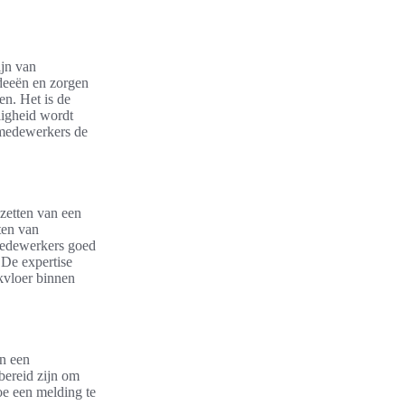
ijn van
deeën en zorgen
en. Het is de
ligheid wordt
 medewerkers de
zetten van een
ten van
 medewerkers goed
 De expertise
kvloer binnen
an een
bereid zijn om
oe een melding te