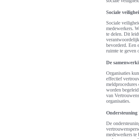
sociale veilighe
Sociale veiligh
Sociale veilighe
medewerkers. Wa
te delen. Dit le
verantwoordelijk
bevorderd. Een e
ruimte te geven
De samenwerkin
Organisaties ku
effectief vertro
meldprocedures e
worden begeleid 
van VertrouwensU
organisaties.
Ondersteuning 
De ondersteuning
vertrouwenspers
medewerkers te b