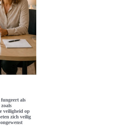
fungeert als
 zoals
 veiligheid op
ten zich veilig
n ongewenst