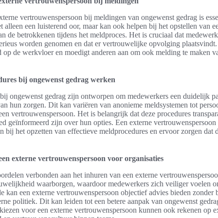
 externe vertrouwenspersoon bij meldingen
xterne vertrouwenspersoon bij meldingen van ongewenst gedrag is esse
t alleen een luisterend oor, maar kan ook helpen bij het opstellen van e
an de betrokkenen tijdens het meldproces. Het is cruciaal dat medewerk
rieus worden genomen en dat er vertrouwelijke opvolging plaatsvindt. 
eid op de werkvloer en moedigt anderen aan om ook melding te maken 
ures bij ongewenst gedrag werken
bij ongewenst gedrag zijn ontworpen om medewerkers een duidelijk pa
van hun zorgen. Dit kan variëren van anonieme meldsystemen tot persoo
en vertrouwenspersoon. Het is belangrijk dat deze procedures transpara
d geïnformeerd zijn over hun opties. Een externe vertrouwenspersoon
en bij het opzetten van effectieve meldprocedures en ervoor zorgen dat
een externe vertrouwenspersoon voor organisaties
voordelen verbonden aan het inhuren van een externe vertrouwenspersoo
ouwelijkheid waarborgen, waardoor medewerkers zich veiliger voelen 
e kan een externe vertrouwenspersoon objectief advies bieden zonder 
rne politiek. Dit kan leiden tot een betere aanpak van ongewenst gedra
 kiezen voor een externe vertrouwenspersoon kunnen ook rekenen op ex