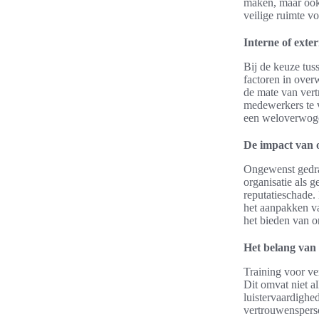
maken, maar ook 
veilige ruimte v
Interne of exte
Bij de keuze tus
factoren in over
de mate van ver
medewerkers te v
een weloverwoge
De impact van 
Ongewenst gedra
organisatie als 
reputatieschade.
het aanpakken v
het bieden van o
Het belang van
Training voor ver
Dit omvat niet a
luistervaardighe
vertrouwensperso