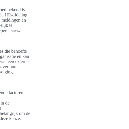
goed bekend is
 de HR-afdeling
j meldingen en
lijk te
epercussies.
es die behoefte
ganisatie en kan
 van een externe
 over hun
volging.
ende factoren.
 in de
e
 belangrijk om de
 deze keuze.