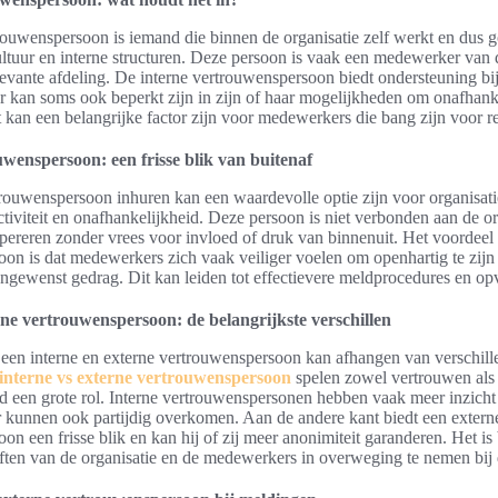
rouwenspersoon is iemand die binnen de organisatie zelf werkt en dus 
ultuur en interne structuren. Deze persoon is vaak een medewerker van
levante afdeling. De interne vertrouwenspersoon biedt ondersteuning bi
 kan soms ook beperkt zijn in zijn of haar mogelijkheden om onafhanke
t kan een belangrijke factor zijn voor medewerkers die bang zijn voor r
wenspersoon: een frisse blik van buitenaf
rouwenspersoon inhuren kan een waardevolle optie zijn voor organisati
tiviteit en onafhankelijkheid. Deze persoon is niet verbonden aan de or
opereren zonder vrees voor invloed of druk van binnenuit. Het voordeel
on is dat medewerkers zich vaak veiliger voelen om openhartig te zijn
ngewenst gedrag. Dit kan leiden tot effectievere meldprocedures en op
erne vertrouwenspersoon
: de belangrijkste verschillen
een interne en externe vertrouwenspersoon kan afhangen van verschill
interne vs externe vertrouwenspersoon
spelen zowel vertrouwen als
d een grote rol. Interne vertrouwenspersonen hebben vaak meer inzicht
r kunnen ook partijdig overkomen. Aan de andere kant biedt een extern
on een frisse blik en kan hij of zij meer anonimiteit garanderen. Het is
ften van de organisatie en de medewerkers in overweging te nemen bij