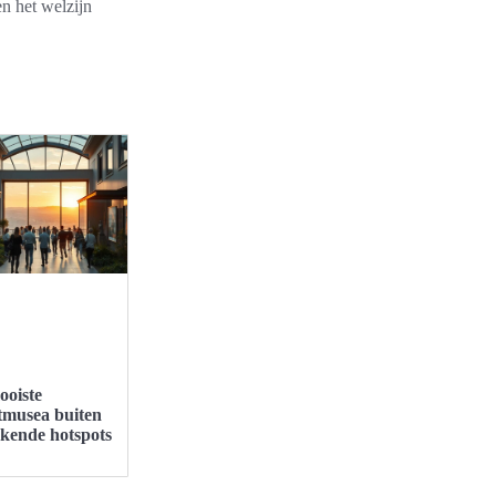
en het welzijn
ooiste
tmusea buiten
ekende hotspots