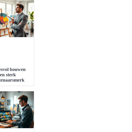
esvol bouwen
en sterk
tenaarsmerk