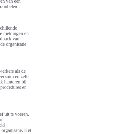
ren van een
soonbeleid.
chillende
de meldingen en
edback van
de organisatie
erkers als de
verzuim en zelfs
k hanteren bij
dprocedures en
f uit te voeren.
an
eid
 organisatie. Het