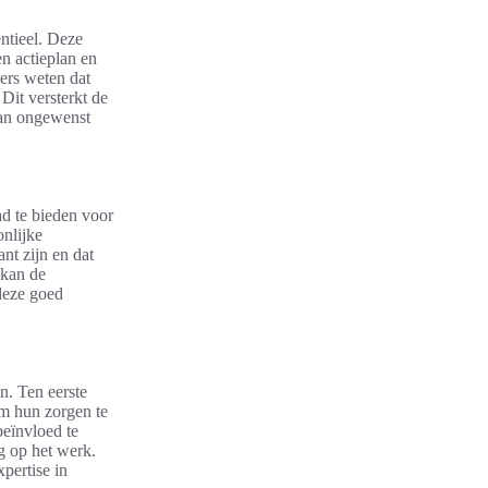
ntieel. Deze
en actieplan en
ers weten dat
Dit versterkt de
van ongewenst
d te bieden voor
nlijke
nt zijn en dat
 kan de
 deze goed
n. Ten eerste
om hun zorgen te
beïnvloed te
g op het werk.
pertise in