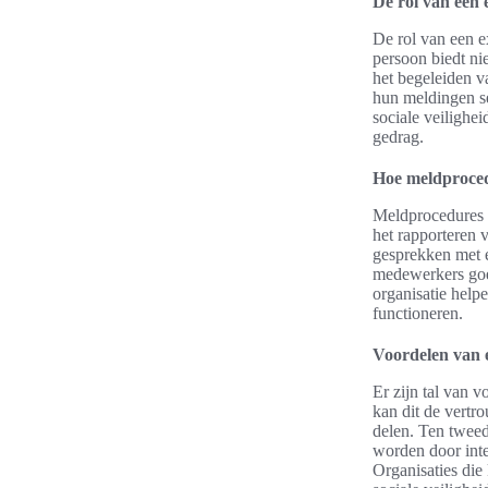
De rol van een
De rol van een e
persoon biedt nie
het begeleiden v
hun meldingen se
sociale veiligh
gedrag.
Hoe meldproced
Meldprocedures 
het rapporteren 
gesprekken met e
medewerkers goe
organisatie help
functioneren.
Voordelen van 
Er zijn tal van 
kan dit de vertr
delen. Ten tweed
worden door inte
Organisaties die