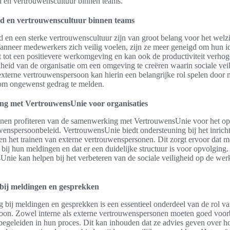
id en vertrouwenscultuur binnen teams.
eid en vertrouwenscultuur binnen teams
id en een sterke vertrouwenscultuur zijn van groot belang voor het welz
nneer medewerkers zich veilig voelen, zijn ze meer geneigd om hun i
idt tot een positievere werkomgeving en kan ook de productiviteit verhog
heid van de organisatie om een omgeving te creëren waarin sociale vei
xterne vertrouwenspersoon kan hierin een belangrijke rol spelen door
 om ongewenst gedrag te melden.
g met VertrouwensUnie voor organisaties
nnen profiteren van de samenwerking met VertrouwensUnie voor het op
uwenspersoonbeleid. VertrouwensUnie biedt ondersteuning bij het inrich
n het trainen van externe vertrouwenspersonen. Dit zorgt ervoor dat
bij hun meldingen en dat er een duidelijke structuur is voor opvolging.
nie kan helpen bij het verbeteren van de sociale veiligheid op de wer
bij meldingen en gesprekken
 bij meldingen en gesprekken is een essentieel onderdeel van de rol v
oon. Zowel interne als externe vertrouwenspersonen moeten goed voor
egeleiden in hun proces. Dit kan inhouden dat ze advies geven over h