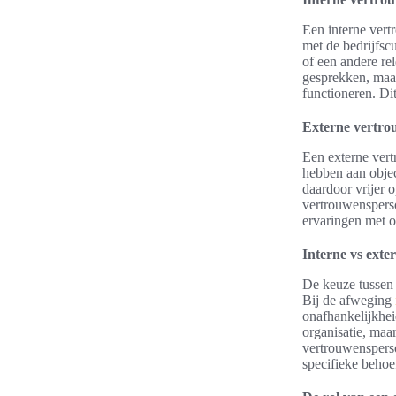
Een interne vert
met de bedrijfsc
of een andere re
gesprekken, maar
functioneren. Di
Externe vertrou
Een externe vert
hebben aan objec
daardoor vrijer 
vertrouwensperso
ervaringen met o
Interne vs ext
De keuze tussen 
Bij de afweging
onafhankelijkhei
organisatie, maa
vertrouwensperso
specifieke behoe