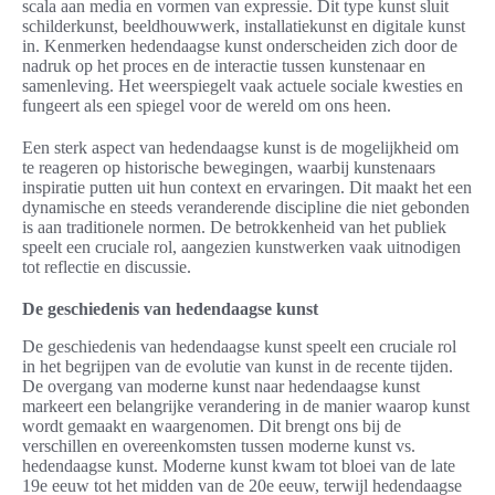
scala aan media en vormen van expressie. Dit type kunst sluit
schilderkunst, beeldhouwwerk, installatiekunst en digitale kunst
in. Kenmerken hedendaagse kunst onderscheiden zich door de
nadruk op het proces en de interactie tussen kunstenaar en
samenleving. Het weerspiegelt vaak actuele sociale kwesties en
fungeert als een spiegel voor de wereld om ons heen.
Een sterk aspect van hedendaagse kunst is de mogelijkheid om
te reageren op historische bewegingen, waarbij kunstenaars
inspiratie putten uit hun context en ervaringen. Dit maakt het een
dynamische en steeds veranderende discipline die niet gebonden
is aan traditionele normen. De betrokkenheid van het publiek
speelt een cruciale rol, aangezien kunstwerken vaak uitnodigen
tot reflectie en discussie.
De geschiedenis van hedendaagse kunst
De geschiedenis van hedendaagse kunst speelt een cruciale rol
in het begrijpen van de evolutie van kunst in de recente tijden.
De overgang van moderne kunst naar hedendaagse kunst
markeert een belangrijke verandering in de manier waarop kunst
wordt gemaakt en waargenomen. Dit brengt ons bij de
verschillen en overeenkomsten tussen moderne kunst vs.
hedendaagse kunst. Moderne kunst kwam tot bloei van de late
19e eeuw tot het midden van de 20e eeuw, terwijl hedendaagse