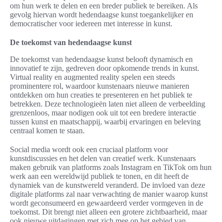
om hun werk te delen en een breder publiek te bereiken. Als
gevolg hiervan wordt hedendaagse kunst toegankelijker en
democratischer voor iedereen met interesse in kunst.
De toekomst van hedendaagse kunst
De toekomst van hedendaagse kunst belooft dynamisch en
innovatief te zijn, gedreven door opkomende trends in kunst.
Virtual reality en augmented reality spelen een steeds
prominentere rol, waardoor kunstenaars nieuwe manieren
ontdekken om hun creaties te presenteren en het publiek te
betrekken. Deze technologieën laten niet alleen de verbeelding
grenzenloos, maar nodigen ook uit tot een bredere interactie
tussen kunst en maatschappij, waarbij ervaringen en beleving
centraal komen te staan.
Social media wordt ook een cruciaal platform voor
kunstdiscussies en het delen van creatief werk. Kunstenaars
maken gebruik van platforms zoals Instagram en TikTok om hun
werk aan een wereldwijd publiek te tonen, en dit heeft de
dynamiek van de kunstwereld veranderd. De invloed van deze
digitale platforms zal naar verwachting de manier waarop kunst
wordt geconsumeerd en gewaardeerd verder vormgeven in de
toekomst. Dit brengt niet alleen een grotere zichtbaarheid, maar
ook nieuwe uitdagingen met zich mee op het gebied van