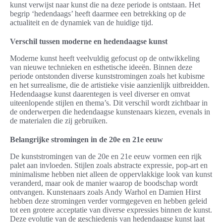
kunst verwijst naar kunst die na deze periode is ontstaan. Het
begrip ‘hedendaags’ heeft daarmee een betrekking op de
actualiteit en de dynamiek van de huidige tijd.
Verschil tussen moderne en hedendaagse kunst
Moderne kunst heeft veelvuldig gefocust op de ontwikkeling
van nieuwe technieken en esthetische ideeën. Binnen deze
periode ontstonden diverse kunststromingen zoals het kubisme
en het surrealisme, die de artistieke visie aanzienlijk uitbreidden.
Hedendaagse kunst daarentegen is veel diverser en omvat
uiteenlopende stijlen en thema’s. Dit verschil wordt zichtbaar in
de onderwerpen die hedendaagse kunstenaars kiezen, evenals in
de materialen die zij gebruiken.
Belangrijke stromingen in de 20e en 21e eeuw
De kunststromingen van de 20e en 21e eeuw vormen een rijk
palet aan invloeden. Stijlen zoals abstracte expressie, pop-art en
minimalisme hebben niet alleen de oppervlakkige look van kunst
veranderd, maar ook de manier waarop de boodschap wordt
ontvangen. Kunstenaars zoals Andy Warhol en Damien Hirst
hebben deze stromingen verder vormgegeven en hebben geleid
tot een grotere acceptatie van diverse expressies binnen de kunst.
Deze evolutie van de geschiedenis van hedendaagse kunst laat