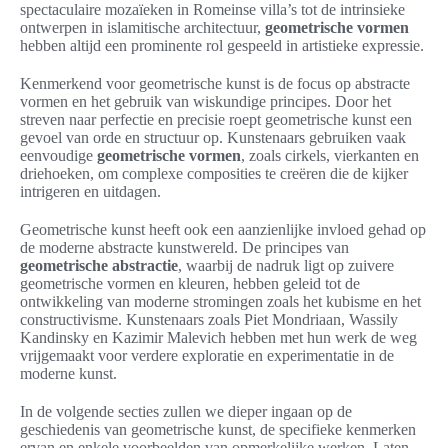
spectaculaire mozaïeken in Romeinse villa’s tot de intrinsieke
ontwerpen in islamitische architectuur,
geometrische vormen
hebben altijd een prominente rol gespeeld in artistieke expressie.
Kenmerkend voor geometrische kunst is de focus op abstracte
vormen en het gebruik van wiskundige principes. Door het
streven naar perfectie en precisie roept geometrische kunst een
gevoel van orde en structuur op. Kunstenaars gebruiken vaak
eenvoudige
geometrische vormen
, zoals cirkels, vierkanten en
driehoeken, om complexe composities te creëren die de kijker
intrigeren en uitdagen.
Geometrische kunst heeft ook een aanzienlijke invloed gehad op
de moderne abstracte kunstwereld. De principes van
geometrische abstractie
, waarbij de nadruk ligt op zuivere
geometrische vormen en kleuren, hebben geleid tot de
ontwikkeling van moderne stromingen zoals het kubisme en het
constructivisme. Kunstenaars zoals Piet Mondriaan, Wassily
Kandinsky en Kazimir Malevich hebben met hun werk de weg
vrijgemaakt voor verdere exploratie en experimentatie in de
moderne kunst.
In de volgende secties zullen we dieper ingaan op de
geschiedenis van geometrische kunst, de specifieke kenmerken
ervan en enkele voorbeelden van opmerkelijke werken. Laten