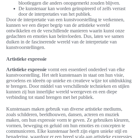
blootleggen die anders onopgemerkt zouden blijven.
De kunstenaar kan worden geïnspireerd of zelfs verrast
door de interpretaties van het publiek.
Door de interpretatie van een kunstvoorstelling te verkennen,
kunnen we een dieper begrip van de artistieke wereld
ontwikkelen en de verschillende manieren waarin kunst onze
gedachten en emoties kan beïnvloeden. Dus, laten we samen
duiken in de fascinerende wereld van de interpretatie van
kunstvoorstellingen.
Artistieke expressie
Artistieke expressie
vormt een essentieel onderdeel van elke
kunstvoorstelling. Het stelt kunstenaars in staat om hun visie,
gevoelens en ideeën op unieke en creatieve wijze tot uitdrukking
te brengen. Door middel van verschillende technieken en stijlen
kunnen zij hun innerlijke wereld weergeven en een diepe
verbinding tot stand brengen met het publiek.
Kunstenaars maken gebruik van diverse artistieke mediums,
zoals schilderen, beeldhouwen, dansen, acteren en muziek
maken, om hun expressie vorm te geven. Ze gebruiken kleuren,
vormen, beweging en geluid om hun emoties en concepten te
communiceren. Elke kunstenaar heeft zijn eigen unieke stijl en
benadering, waardoor er een breed scala aan artistieke expressies