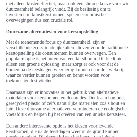
niet alleen kosteneffectief, maar ook een slimme keuze voor wie
duurzaamheid belangrijk vindt. Bij de beslissing om te
investeren in kunstkerstbomen, spelen economische
overwegingen dus een cruciale rol.
Duurzame alternatieven voor kerstopstelling
Met de toenemende focus op duurzaamheid, zijn er
verschillende eco-vriendelijke alternatieven voor de traditionele
kerstopstelling die consumenten kunnen overwegen. Een
populaire optie is het huren van een kerstboom. Dit biedt niet
alleen een groene oplossing, maar zorgt er ook voor dat de
bomen na de feestdagen weer terug kunnen naar de kwekerij,
waar ze verder kunnen groeien en benut worden voor
toekomstige festiviteiten.
Daarnaast zijn er innovaties in het gebruik van alternatieve
materialen voor kerstbomen en decoraties. Denk aan bamboe,
gerecycled plastic of zelfs natuurlijke materialen zoals hout en
jute. Deze duurzame alternatieven verminderen de ecologische
voetafdruk en helpen bij het creëren van een unieke kerstsfeer.
Een andere interessante optie is het kiezen voor levende
kerstbomen, die na de feestdagen weer in de grond kunnen
worden geplant. Dit draagt bij aan het herstel van lokale