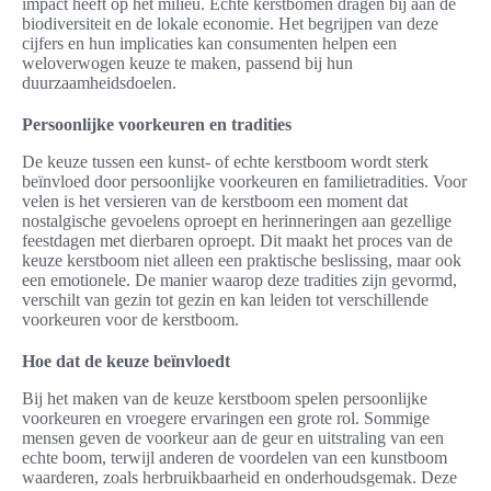
impact heeft op het milieu. Echte kerstbomen dragen bij aan de
biodiversiteit en de lokale economie. Het begrijpen van deze
cijfers en hun implicaties kan consumenten helpen een
weloverwogen keuze te maken, passend bij hun
duurzaamheidsdoelen.
Persoonlijke voorkeuren en tradities
De keuze tussen een kunst- of echte kerstboom wordt sterk
beïnvloed door persoonlijke voorkeuren en familietradities. Voor
velen is het versieren van de kerstboom een moment dat
nostalgische gevoelens oproept en herinneringen aan gezellige
feestdagen met dierbaren oproept. Dit maakt het proces van de
keuze kerstboom niet alleen een praktische beslissing, maar ook
een emotionele. De manier waarop deze tradities zijn gevormd,
verschilt van gezin tot gezin en kan leiden tot verschillende
voorkeuren voor de kerstboom.
Hoe dat de keuze beïnvloedt
Bij het maken van de keuze kerstboom spelen persoonlijke
voorkeuren en vroegere ervaringen een grote rol. Sommige
mensen geven de voorkeur aan de geur en uitstraling van een
echte boom, terwijl anderen de voordelen van een kunstboom
waarderen, zoals herbruikbaarheid en onderhoudsgemak. Deze