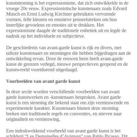
kunststroming is het expressionisme, dat zich ontwikkelde in de
vroege 20e eeuw. Expressionistische kunstenaars zoals Edvard
Munch en Ernst Ludwig Kirchner gebruikten vervormde
vormen, felle kleuren en emotieve penseelstreken om hun
innerlijke gevoelens en emoties uit te drukken. Het
expressionisme daagde de traditionele esthetiek uit en legde de
nadruk op het individuele en subjectieve.
De geschiedenis van avant-garde kunst is rijk en divers, met
talloze kunstenaars en stromingen die hebben bijgedragen aan de
ontwikkeling ervan. Door de eeuwen heen heeft avant-garde
kunst de grenzen verlegd, nieuwe perspectieven geopend en de
kunstwereld voortdurend uitgedaagd.
Voorbeelden van avant garde kunst
In deze sectie worden verschillende voorbeelden van avant
garde kunstwerken en -kunstenaars besproken. Avant garde
kunst is een stroming die bekend staat om zijn vernieuwende en
experimentele karakter. Kunstenaars binnen deze stroming
breken met traditionele regels en conventies, en streven naar
originaliteit en vernieuwing.
Een indrukwekkend voorbeeld van avant garde kunst is het
schilderij “Les Demoiselles d’Avignon” van Pablo Picasso. Dit