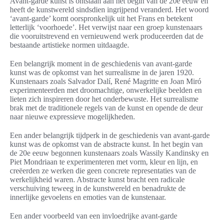
Avant-garde kunst is ontstaan aan het begin van de 20e eeuw en
heeft de kunstwereld sindsdien ingrijpend veranderd. Het woord
‘avant-garde’ komt oorspronkelijk uit het Frans en betekent
letterlijk ‘voorhoede’. Het verwijst naar een groep kunstenaars
die vooruitstrevend en vernieuwend werk produceerden dat de
bestaande artistieke normen uitdaagde.
Een belangrijk moment in de geschiedenis van avant-garde
kunst was de opkomst van het surrealisme in de jaren 1920.
Kunstenaars zoals Salvador Dalí, René Magritte en Joan Miró
experimenteerden met droomachtige, onwerkelijke beelden en
lieten zich inspireren door het onderbewuste. Het surrealisme
brak met de traditionele regels van de kunst en opende de deur
naar nieuwe expressieve mogelijkheden.
Een ander belangrijk tijdperk in de geschiedenis van avant-garde
kunst was de opkomst van de abstracte kunst. In het begin van
de 20e eeuw begonnen kunstenaars zoals Wassily Kandinsky en
Piet Mondriaan te experimenteren met vorm, kleur en lijn, en
creëerden ze werken die geen concrete representaties van de
werkelijkheid waren. Abstracte kunst bracht een radicale
verschuiving teweeg in de kunstwereld en benadrukte de
innerlijke gevoelens en emoties van de kunstenaar.
Een ander voorbeeld van een invloedrijke avant-garde