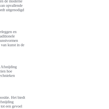
nen de moderne
 van opvallende
ordt uitgenodigd
erleggen en
aditionele
e kunstvormen
l van kunst in de
. Afsnijding
zien hoe
technieken
ositie. Het biedt
Afsnijding
 tot een gevoel