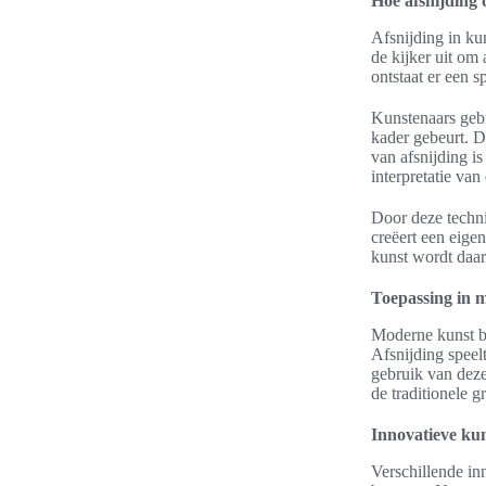
Hoe afsnijding 
Afsnijding in ku
de kijker uit om
ontstaat er een 
Kunstenaars gebr
kader gebeurt. D
van afsnijding i
interpretatie van
Door deze techn
creëert een eigen
kunst wordt daar
Toepassing in 
Moderne kunst bi
Afsnijding speelt
gebruik van deze
de traditionele 
Innovatieve ku
Verschillende in