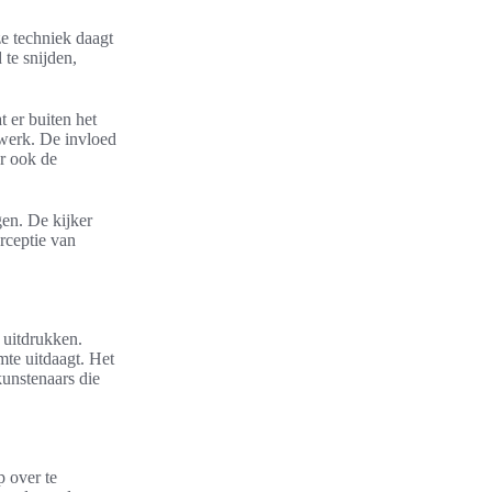
ze techniek daagt
te snijden,
 er buiten het
twerk. De invloed
ar ook de
en. De kijker
erceptie van
 uitdrukken.
mte uitdaagt. Het
unstenaars die
p over te