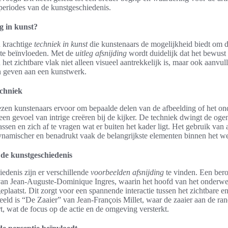
 periodes van de kunstgeschiedenis.
ng in kunst?
n krachtige
techniek in kunst
die kunstenaars de mogelijkheid biedt om 
te beïnvloeden. Met de
uitleg afsnijding
wordt duidelijk dat het bewust
het zichtbare vlak niet alleen visueel aantrekkelijk is, maar ook aanvul
 geven aan een kunstwerk.
echniek
iezen kunstenaars ervoor om bepaalde delen van de afbeelding of het on
 een gevoel van intrige creëren bij de kijker. De techniek dwingt de oge
ssen en zich af te vragen wat er buiten het kader ligt. Het gebruik van
namischer en benadrukt vaak de belangrijkste elementen binnen het w
 de kunstgeschiedenis
iedenis zijn er verschillende
voorbeelden afsnijding
te vinden. Een ber
van Jean-Auguste-Dominique Ingres, waarin het hoofd van het onderwe
eplaatst. Dit zorgt voor een spannende interactie tussen het zichtbare e
eld is “De Zaaier” van Jean-François Millet, waar de zaaier aan de ra
rt, wat de focus op de actie en de omgeving versterkt.