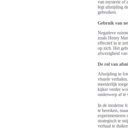
van mysterie of e
legt afsnijding 
gebruiken.
Gebruik van ne
Negatieve ruimte
zoals Henry Mati
effectief in te z
op zich. Het geb
afwezigheid van
De rol van afsni
Afsnijding in fot
visuele verhalen
meesterlijk toeg
kijker verder wo
onderwerp af te 
In de moderne fot
te bereiken, maa
experimenteren m
strategisch te s
verhaal te duiken