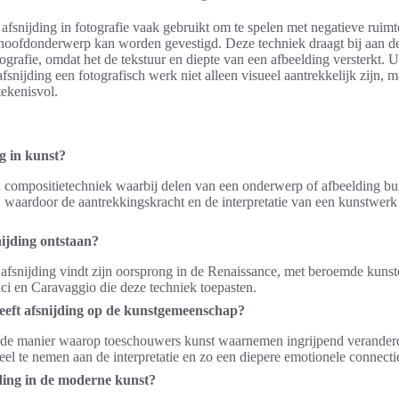
afsnijding in fotografie vaak gebruikt om te spelen met negatieve ruim
hoofdonderwerp kan worden gevestigd. Deze techniek draagt bij aan de
ografie, omdat het de tekstuur en diepte van een afbeelding versterkt. Ui
fsnijding een fotografisch werk niet alleen visueel aantrekkelijk zijn, 
ekenisvol.
ng in kunst?
n compositietechniek waarbij delen van een onderwerp of afbeelding bu
 waardoor de aantrekkingskracht en de interpretatie van een kunstwer
ijding ontstaan?
afsnijding vindt zijn oorsprong in de Renaissance, met beroemde kunst
i en Caravaggio die deze techniek toepasten.
eeft afsnijding op de kunstgemeenschap?
t de manier waarop toeschouwers kunst waarnemen ingrijpend veranderd
eel te nemen aan de interpretatie en zo een diepere emotionele connecti
ding in de moderne kunst?