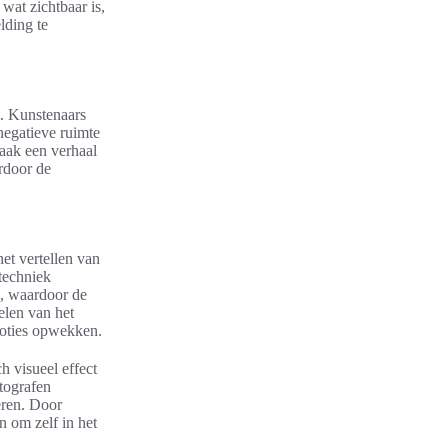
 wat zichtbaar is,
lding te
t. Kunstenaars
negatieve ruimte
vaak een verhaal
rdoor de
het vertellen van
techniek
n, waardoor de
elen van het
moties opwekken.
h visueel effect
otografen
ëren. Door
n om zelf in het