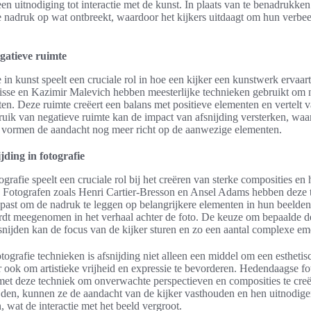
en uitnodiging tot interactie met de kunst. In plaats van te benadrukken
de nadruk op wat ontbreekt, waardoor het kijkers uitdaagt om hun verbee
gatieve ruimte
 in kunst speelt een cruciale rol in hoe een kijker een kunstwerk ervaar
sse en Kazimir Malevich hebben meesterlijke technieken gebruikt om 
etten. Deze ruimte creëert een balans met positieve elementen en vertelt 
ruik van negatieve ruimte kan de impact van afsnijding versterken, waa
 vormen de aandacht nog meer richt op de aanwezige elementen.
jding in fotografie
ografie speelt een cruciale rol bij het creëren van sterke composities en 
. Fotografen zoals Henri Cartier-Bresson en Ansel Adams hebben deze 
epast om de nadruk te leggen op belangrijkere elementen in hun beelde
rdt meegenomen in het verhaal achter de foto. De keuze om bepaalde d
snijden kan de focus van de kijker sturen en zo een aantal complexe e
ografie technieken is afsnijding niet alleen een middel om een esthetisc
r ook om artistieke vrijheid en expressie te bevorderen. Hedendaagse f
et deze techniek om onverwachte perspectieven en composities te cre
nijden, kunnen ze de aandacht van de kijker vasthouden en hen uitnodige
, wat de interactie met het beeld vergroot.