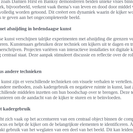
zoals Damien Hirst en Banksy demonstreren beiden unieke visies bin
erk, bijvoorbeeld, verkent vaak thema’s van leven en dood door middel
 volledig worden getoond. Dit creëert een dynamiek waarin de kijker w
s te geven aan het ongecompleteerde beeld.
et afsnijding in hedendaagse kunst
e kunst verschijnen talrijke experimenten met afsnijding die grenzen v
deren. Kunstenaars gebruiken deze techniek om kijkers uit te dagen en tr
rschrijven. Projecten variëren van interactieve installaties tot digital
 centraal staat. Deze aanpak stimuleert discussie en reflectie over de ro
us andere technieken
kunst zijn er verschillende technieken om visuele verhalen te vertellen
andere methoden, zoals kadergebruik en negatieve ruimte in kunst, laat 
chillende middelen inzetten om hun boodschap over te brengen. Deze 
nieren om de aandacht van de kijker te sturen en te beïnvloeden.
et kadergebruik
ht zich vaak op het accentueren van een centraal object binnen de comp
ocus en helpt de kijker om de belangrijkste elementen te identificeren. 
kt gebruik van het weglaten van een deel van het beeld. Dit kan leiden