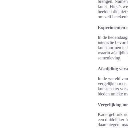
brengen. Namen 
kunst. Hirst’s w
beelden die niet
om zelf betekeni
Experimenten m
In de hedendaags
interactie bevor
kunstnormen te he
waarin afsnijding
samenleving.
Afsnijding vers
In de wereld van 
vergelijken met 
kunstenaars vers
bieden unieke ma
Vergelijking m
Kadergebruik ric
een duidelijker f
daarentegen, maa