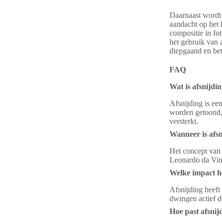
Daarnaast wordt 
aandacht op het 
compositie in fot
het gebruik van a
diepgaand en bet
FAQ
Wat is afsnijdi
Afsnijding is ee
worden getoond,
versterkt.
Wanneer is afsn
Het concept van 
Leonardo da Vinc
Welke impact h
Afsnijding heef
dwingen actief d
Hoe past afsnij