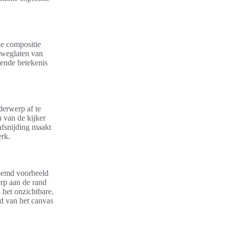
de compositie
 weglaten van
lende betekenis
derwerp af te
n van de kijker
 afsnijding maakt
erk.
oemd voorbeeld
rp aan de rand
n het onzichtbare.
nd van het canvas