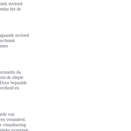
niek invloed
omdat het de
epgaande invloed
techniek
innen
 Leonardo da
 om de diepte
. Door bepaalde
rectheid en
aarde van
ren veranderd.
 visualisering
stieke expressie