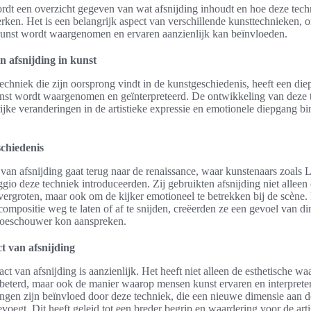
ordt een overzicht gegeven van wat afsnijding inhoudt en hoe deze tech
rken. Het is een belangrijk aspect van verschillende kunsttechnieken, 
unst wordt waargenomen en ervaren aanzienlijk kan beïnvloeden.
n afsnijding in kunst
techniek die zijn oorsprong vindt in de kunstgeschiedenis, heeft een di
nst wordt waargenomen en geïnterpreteerd. De ontwikkeling van deze 
ijke veranderingen in de artistieke expressie en emotionele diepgang b
chiedenis
van afsnijding gaat terug naar de renaissance, waar kunstenaars zoals
gio deze techniek introduceerden. Zij gebruikten afsnijding niet alleen
 vergroten, maar ook om de kijker emotioneel te betrekken bij de scène
compositie weg te laten of af te snijden, creëerden ze een gevoel van di
e toeschouwer kon aanspreken.
t van afsnijding
ct van afsnijding is aanzienlijk. Het heeft niet alleen de esthetische w
eterd, maar ook de manier waarop mensen kunst ervaren en interprete
ngen zijn beïnvloed door deze techniek, die een nieuwe dimensie aan de
evoegt. Dit heeft geleid tot een breder begrip en waardering voor de arti