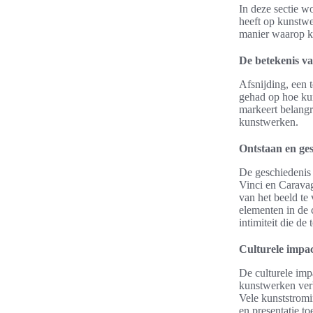
In deze sectie w
heeft op kunstwe
manier waarop k
De betekenis va
Afsnijding, een 
gehad op hoe ku
markeert belangr
kunstwerken.
Ontstaan en ges
De geschiedenis 
Vinci en Caravag
van het beeld te
elementen in de 
intimiteit die d
Culturele impac
De culturele impa
kunstwerken verb
Vele kunststromi
en presentatie to