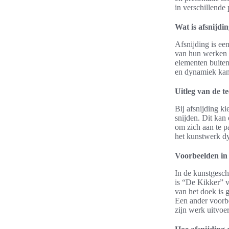
in verschillende
Wat is afsnijdi
Afsnijding is ee
van hun werken 
elementen buiten 
en dynamiek kan
Uitleg van de t
Bij afsnijding k
snijden. Dit kan
om zich aan te pa
het kunstwerk dy
Voorbeelden in
In de kunstgesch
is “De Kikker” 
van het doek is g
Een ander voorbe
zijn werk uitvoe