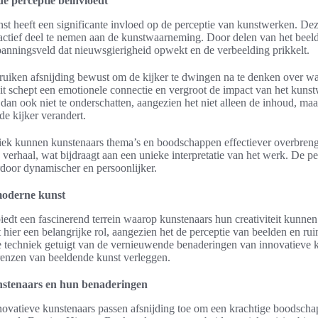
de perceptie beïnvloedt
nst heeft een significante invloed op de perceptie van kunstwerken. De
 actief deel te nemen aan de kunstwaarneming. Door delen van het beeld 
spanningsveld dat nieuwsgierigheid opwekt en de verbeelding prikkelt.
uiken afsnijding bewust om de kijker te dwingen na te denken over wat
it schept een emotionele connectie en vergroot de impact van het kuns
s dan ook niet te onderschatten, aangezien het niet alleen de inhoud, ma
 de kijker verandert.
iek kunnen kunstenaars thema’s en boodschappen effectiever overbreng
 verhaal, wat bijdraagt aan een unieke interpretatie van het werk. De p
door dynamischer en persoonlijker.
moderne kunst
edt een fascinerend terrein waarop kunstenaars hun creativiteit kunnen
 hier een belangrijke rol, aangezien het de perceptie van beelden en rui
 techniek getuigt van de vernieuwende benaderingen van innovatieve k
grenzen van beeldende kunst verleggen.
nstenaars en hun benaderingen
novatieve kunstenaars passen afsnijding toe om een krachtige boodscha