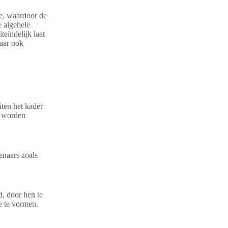
te, waardoor de
 algehele
teindelijk laat
maar ook
iten het kader
k worden
enaars zoals
, door hen te
e te vormen.