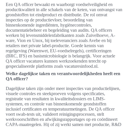
Een QA officer bewaakt en waarborgt voedselveiligheid en
productkwaliteit in alle schakels van de keten, van ontvangst van
grondstoffen tot eindproduct en distributie. De rol omvat
inspecties op de productievloer, beoordeling van
binnenkomende ingrediënten, hygiënecontroles,
documentatiebeheer en begeleiding van audits. QA officers
werken bij levensmiddelenfabrikanten zoals Zuivelhoeve, A-
ware, Vion en Unox, bij toeleveranciers zoals Avebe en bij
retailers met private label-productie. Goede kennis van
regelgeving (Warenwet, EU-voedselregels), certificeringen
(BRC, IFS) en basismicrobiologie is belangrijk. Voor actuele
QA officer vacatures kunnen werkzoekenden terecht op
gespecialiseerde platforms zoals vacaturesinfood.nl.
Welke dagelijkse taken en verantwoordelijkheden heeft een
QA officer?
Dagelijkse taken zijn onder meer inspecties van productielijnen,
visuele controles en steekproeven volgens specificaties,
registratie van resultaten in kwaliteitsdossiers en LIMS-
systemen, en controle van binnenkomende grondstoffen
inclusief certificaten en temperatuurmetingen. De QA officer
voert swab-tests uit, valideert reinigingsprocessen, stelt
werkvoorschriften en afwijkingsrapportages op en coördineert
CAPA-maatregelen. Hij of zij werkt samen met productie, R&D