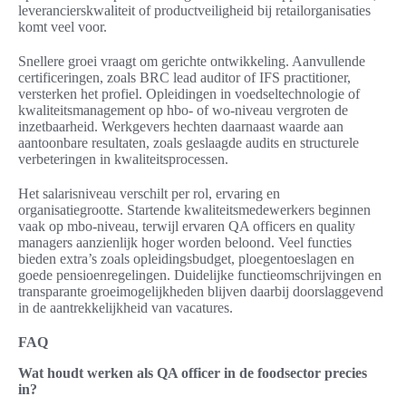
leverancierskwaliteit of productveiligheid bij retailorganisaties
komt veel voor.
Snellere groei vraagt om gerichte ontwikkeling. Aanvullende
certificeringen, zoals BRC lead auditor of IFS practitioner,
versterken het profiel. Opleidingen in voedseltechnologie of
kwaliteitsmanagement op hbo- of wo-niveau vergroten de
inzetbaarheid. Werkgevers hechten daarnaast waarde aan
aantoonbare resultaten, zoals geslaagde audits en structurele
verbeteringen in kwaliteitsprocessen.
Het salarisniveau verschilt per rol, ervaring en
organisatiegrootte. Startende kwaliteitsmedewerkers beginnen
vaak op mbo-niveau, terwijl ervaren QA officers en quality
managers aanzienlijk hoger worden beloond. Veel functies
bieden extra’s zoals opleidingsbudget, ploegentoeslagen en
goede pensioenregelingen. Duidelijke functieomschrijvingen en
transparante groeimogelijkheden blijven daarbij doorslaggevend
in de aantrekkelijkheid van vacatures.
FAQ
Wat houdt werken als QA officer in de foodsector precies
in?