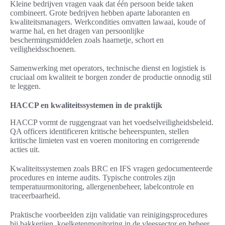
Kleine bedrijven vragen vaak dat één persoon beide taken
combineert. Grote bedrijven hebben aparte laboranten en
kwaliteitsmanagers. Werkcondities omvatten lawaai, koude of
warme hal, en het dragen van persoonlijke
beschermingsmiddelen zoals haarnetje, schort en
veiligheidsschoenen.
Samenwerking met operators, technische dienst en logistiek is
cruciaal om kwaliteit te borgen zonder de productie onnodig stil
te leggen.
HACCP en kwaliteitssystemen in de praktijk
HACCP vormt de ruggengraat van het voedselveiligheidsbeleid.
QA officers identificeren kritische beheerspunten, stellen
kritische limieten vast en voeren monitoring en corrigerende
acties uit.
Kwaliteitssystemen zoals BRC en IFS vragen gedocumenteerde
procedures en interne audits. Typische controles zijn
temperatuurmonitoring, allergenenbeheer, labelcontrole en
traceerbaarheid.
Praktische voorbeelden zijn validatie van reinigingsprocedures
bij bakkerijen, koelketenmonitoring in de vleessector en beheer