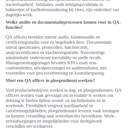
traceerbaarheid. Validaties, zoals reinigingsvalidatie in
bakkerijen of koelketenmonitoring bij vlees, zijn onderdeel van
dagelijks werk.
Welke audits en documentatieprocessen komen voor in QA-
functies?
QA officers bereiden interne audits, klantenaudits en
certificeringsaudits voor en begeleiden deze. Documentatie
omvat specificaties, protocollen, batchrecords,
analysecertificaten en klachtenregistratie. Nauwkeurige
administratie ondersteunt traceability en snelle recalls.
Managementrapportages bevatten KPI’s zoals non-
conformiteiten, uitvalpercentages en auditresultaten, met
voorstellen voor procesverbetering en kostenbesparing.
Moet een QA officer in ploegendienst werken?
Veel productiebedrijven werken in dag- en ploegendiensten. QA
officers worden vaak gevraagd om in roulatie te werken om
dekking te bieden tijdens avond- en nachtdiensten en in
weekends. Flexibiliteit vergroot inzetbaarheid en
carrièremogelijkheden; ploegendiensten leveren vaak toeslagen
en kunnen versnelling naar seniorfuncties bevorderen. Werk-
privéafwegingen en mogelijkheden voor deeltijdwerk
verschillen per werkgever.