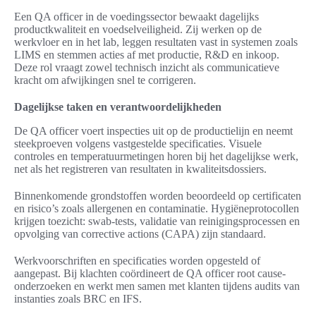
Een QA officer in de voedingssector bewaakt dagelijks
productkwaliteit en voedselveiligheid. Zij werken op de
werkvloer en in het lab, leggen resultaten vast in systemen zoals
LIMS en stemmen acties af met productie, R&D en inkoop.
Deze rol vraagt zowel technisch inzicht als communicatieve
kracht om afwijkingen snel te corrigeren.
Dagelijkse taken en verantwoordelijkheden
De QA officer voert inspecties uit op de productielijn en neemt
steekproeven volgens vastgestelde specificaties. Visuele
controles en temperatuurmetingen horen bij het dagelijkse werk,
net als het registreren van resultaten in kwaliteitsdossiers.
Binnenkomende grondstoffen worden beoordeeld op certificaten
en risico’s zoals allergenen en contaminatie. Hygiëneprotocollen
krijgen toezicht: swab-tests, validatie van reinigingsprocessen en
opvolging van corrective actions (CAPA) zijn standaard.
Werkvoorschriften en specificaties worden opgesteld of
aangepast. Bij klachten coördineert de QA officer root cause-
onderzoeken en werkt men samen met klanten tijdens audits van
instanties zoals BRC en IFS.