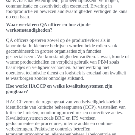
skills zoals nauwkeurigheid, probleemoplossend vermogen,
communicatie en assertiviteit zijn essentieel. Ervaring in
foodproductie en bewezen auditvaardigheden verhogen de kans
op een baan.
Waar werkt een QA officer en hoe zijn de
werkomstandigheden?
QA officers opereren zowel op de productievloer als in
laboratoria. In kleinere bedrijven worden beide rollen vaak
gecombineerd; in grotere organisaties zijn functies
gespecialiseerd. Werkomstandigheden variëren: lawaai, koude of
warme productiehallen en verplicht gebruik van PBM zoals
haarnetjes en veiligheidsschoenen. Samenwerking met
operators, technische dienst en logistiek is cruciaal om kwaliteit
te waarborgen zonder onnodige stilstand.
Hoe werkt HACCP en welke kwaliteitssystemen zijn
gangbaar?
HACCP vormt de ruggengraat van voedselveiligheidsbeleid:
identificatie van kritische beheerspunten (CCP), vaststellen van
kritische limieten, monitoringprocedures en correctieve acties.
Kwaliteitssystemen zoals BRC en IFS vereisen
gedocumenteerde procedures, interne audits en continue
verbeteringen. Praktische controles betreffen
temperatuurmonitoring, allergenenbeheer, labelcontrole en