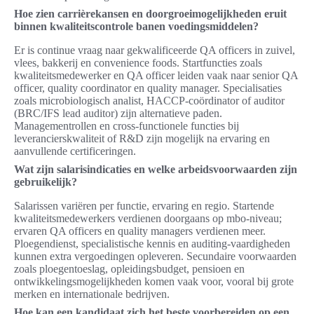
Hoe zien carrièrekansen en doorgroeimogelijkheden eruit
binnen kwaliteitscontrole banen voedingsmiddelen?
Er is continue vraag naar gekwalificeerde QA officers in zuivel,
vlees, bakkerij en convenience foods. Startfuncties zoals
kwaliteitsmedewerker en QA officer leiden vaak naar senior QA
officer, quality coordinator en quality manager. Specialisaties
zoals microbiologisch analist, HACCP-coördinator of auditor
(BRC/IFS lead auditor) zijn alternatieve paden.
Managementrollen en cross-functionele functies bij
leverancierskwaliteit of R&D zijn mogelijk na ervaring en
aanvullende certificeringen.
Wat zijn salarisindicaties en welke arbeidsvoorwaarden zijn
gebruikelijk?
Salarissen variëren per functie, ervaring en regio. Startende
kwaliteitsmedewerkers verdienen doorgaans op mbo-niveau;
ervaren QA officers en quality managers verdienen meer.
Ploegendienst, specialistische kennis en auditing-vaardigheden
kunnen extra vergoedingen opleveren. Secundaire voorwaarden
zoals ploegentoeslag, opleidingsbudget, pensioen en
ontwikkelingsmogelijkheden komen vaak voor, vooral bij grote
merken en internationale bedrijven.
Hoe kan een kandidaat zich het beste voorbereiden op een