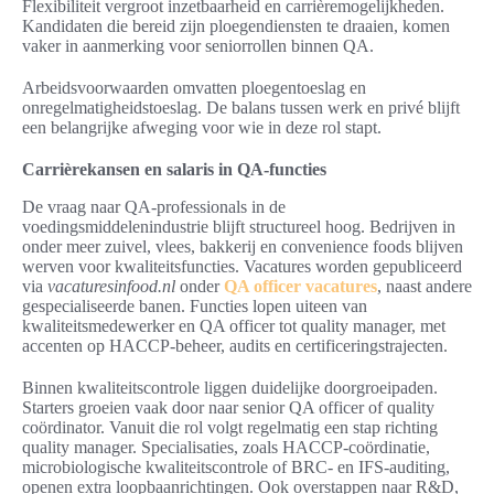
Flexibiliteit vergroot inzetbaarheid en carrièremogelijkheden.
Kandidaten die bereid zijn ploegendiensten te draaien, komen
vaker in aanmerking voor seniorrollen binnen QA.
Arbeidsvoorwaarden omvatten ploegentoeslag en
onregelmatigheidstoeslag. De balans tussen werk en privé blijft
een belangrijke afweging voor wie in deze rol stapt.
Carrièrekansen en salaris in QA-functies
De vraag naar QA-professionals in de
voedingsmiddelenindustrie blijft structureel hoog. Bedrijven in
onder meer zuivel, vlees, bakkerij en convenience foods blijven
werven voor kwaliteitsfuncties. Vacatures worden gepubliceerd
via
vacaturesinfood.nl
onder
QA officer vacatures
, naast andere
gespecialiseerde banen. Functies lopen uiteen van
kwaliteitsmedewerker en QA officer tot quality manager, met
accenten op HACCP-beheer, audits en certificeringstrajecten.
Binnen kwaliteitscontrole liggen duidelijke doorgroeipaden.
Starters groeien vaak door naar senior QA officer of quality
coördinator. Vanuit die rol volgt regelmatig een stap richting
quality manager. Specialisaties, zoals HACCP-coördinatie,
microbiologische kwaliteitscontrole of BRC- en IFS-auditing,
openen extra loopbaanrichtingen. Ook overstappen naar R&D,