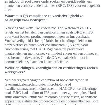
en inkoop bij root cause-onderzoeken en bereidt audits van
klanten en certificerende instanties (BRC, IFS) voor en begeleidt
deze.
Waarom is QA compliance en voedselveiligheid zo
belangrijk voor bedrijven?
Naleving van wettelijke kaders zoals de Warenwet en EU-
regels, en het behalen van certificeringen zoals BRC en IFS
voorkomt boetes, productterugroepingen en imagoschade.
Voedselveiligheid is bedrijfskritisch: schendingen leiden tot
omzetverlies en risico voor consumenten. QA zorgt voor
risicobeheersing met HACCP-gebaseerde preventieve
maatregelen en monitoring, vermindert afkeur en verspilling, en
beschermt merkwaarde. Goede QA vertaalt zich direct in
commerciële resultaten en kostenefficiëntie.
Welke opleidingen, vaardigheden en certificeringen zoeken
werkgevers?
Veel werkgevers vragen een mbo- of hbo-achtergrond in
levensmiddelentechnologie, microbiologie of
kwaliteitsmanagement. Cursussen in HACCP en certificeringen
zoals BRC lead auditor of IFS practitioner zijn een plus. Hard
skills omvatten kennis van microbiologische testen, analytische
apparatuur, statistische procescontrole en documentbeheer. Soft