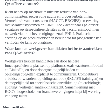
QA officer vacature?
Richt het cv op meetbare resultaten: reductie van non-
conformiteiten, succesvolle audits en procesverbeteringen.
Vermeld relevante cursussen (HACCP, BRC/IFS) en ervaring
met kwaliteitssystemen en LIMS. Zoek actief naar QA officer
vacatures op gespecialiseerde sites zoals vacaturesinfood.nl en
netwerk via brancheverenigingen zoals FNLI. Praktische
ervaring op de productievloer en bereidheid tot ploegendiensten
vergroten de kans op plaatsing.
Waar kunnen werkgevers kandidaten het beste aantrekken
voor QA-functies?
Werkgevers trekken kandidaten aan door heldere
functieprofielen te plaatsen op platforms zoals vacaturesinfood.nl
en LinkedIn, en door doorgroeimogelijkheden en
opleidingsbudgetten expliciet te communiceren. Competitieve
arbeidsvoorwaarden, opleidingsaanbod (BRC/IFS trainingen) en
de mogelijkheid tot specialistische ontwikkeling (microbiologie,
auditing) verhogen aantrekkingskracht. Samenwerking met
ROC’s, hogescholen en brancheverenigingen helpt bij werving
van jong talent.
Meer artikelen