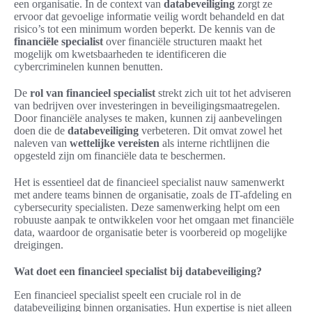
een organisatie. In de context van
databeveiliging
zorgt ze
ervoor dat gevoelige informatie veilig wordt behandeld en dat
risico’s tot een minimum worden beperkt. De kennis van de
financiële specialist
over financiële structuren maakt het
mogelijk om kwetsbaarheden te identificeren die
cybercriminelen kunnen benutten.
De
rol van financieel specialist
strekt zich uit tot het adviseren
van bedrijven over investeringen in beveiligingsmaatregelen.
Door financiële analyses te maken, kunnen zij aanbevelingen
doen die de
databeveiliging
verbeteren. Dit omvat zowel het
naleven van
wettelijke vereisten
als interne richtlijnen die
opgesteld zijn om financiële data te beschermen.
Het is essentieel dat de financieel specialist nauw samenwerkt
met andere teams binnen de organisatie, zoals de IT-afdeling en
cybersecurity specialisten. Deze samenwerking helpt om een
robuuste aanpak te ontwikkelen voor het omgaan met financiële
data, waardoor de organisatie beter is voorbereid op mogelijke
dreigingen.
Wat doet een financieel specialist bij databeveiliging?
Een financieel specialist speelt een cruciale rol in de
databeveiliging binnen organisaties. Hun expertise is niet alleen