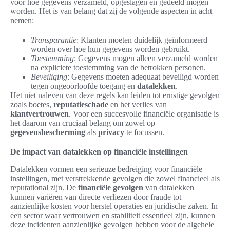
voor hoe gegevens verzameld, opgeslagen en gedeeld mogen
worden. Het is van belang dat zij de volgende aspecten in acht
nemen:
Transparantie
: Klanten moeten duidelijk geïnformeerd
worden over hoe hun gegevens worden gebruikt.
Toestemming
: Gegevens mogen alleen verzameld worden
na expliciete toestemming van de betrokken personen.
Beveiliging
: Gegevens moeten adequaat beveiligd worden
tegen ongeoorloofde toegang en
datalekken
.
Het niet naleven van deze regels kan leiden tot ernstige gevolgen
zoals boetes,
reputatieschade
en het verlies van
klantvertrouwen
. Voor een succesvolle financiële organisatie is
het daarom van cruciaal belang om zowel op
gegevensbescherming
als
privacy
te focussen.
De impact van datalekken op financiële instellingen
Datalekken vormen een serieuze bedreiging voor financiële
instellingen, met verstrekkende gevolgen die zowel financieel als
reputational zijn. De
financiële gevolgen
van datalekken
kunnen variëren van directe verliezen door fraude tot
aanzienlijke kosten voor herstel operaties en juridische zaken. In
een sector waar vertrouwen en stabiliteit essentieel zijn, kunnen
deze incidenten aanzienlijke gevolgen hebben voor de algehele