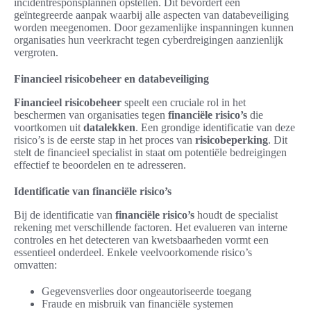
incidentresponsplannen opstellen. Dit bevordert een
geïntegreerde aanpak waarbij alle aspecten van databeveiliging
worden meegenomen. Door gezamenlijke inspanningen kunnen
organisaties hun veerkracht tegen cyberdreigingen aanzienlijk
vergroten.
Financieel risicobeheer en databeveiliging
Financieel risicobeheer
speelt een cruciale rol in het
beschermen van organisaties tegen
financiële risico’s
die
voortkomen uit
datalekken
. Een grondige identificatie van deze
risico’s is de eerste stap in het proces van
risicobeperking
. Dit
stelt de financieel specialist in staat om potentiële bedreigingen
effectief te beoordelen en te adresseren.
Identificatie van financiële risico’s
Bij de identificatie van
financiële risico’s
houdt de specialist
rekening met verschillende factoren. Het evalueren van interne
controles en het detecteren van kwetsbaarheden vormt een
essentieel onderdeel. Enkele veelvoorkomende risico’s
omvatten:
Gegevensverlies door ongeautoriseerde toegang
Fraude en misbruik van financiële systemen