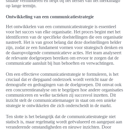
situatie verminderen en helpt bij het herstel van het merkimago
op lange termijn.
Ontwikkeling van een communicatiestrategie
Het ontwikkelen van een communicatiestrategie is essentieel
voor het succes van elke organisatie. Het proces begint met het
identificeren van de specifieke doelstellingen die een organisatie
nastreeft. Het is van groot belang dat deze doelstellingen helder
zijn, zodat ze een fundament vormen voor strategisch denken en
de daaropvolgende communicatieve acties. Het team analyseert
de relevante doelgroepen bereiken om ervoor te zorgen dat de
communicatie aansluit bij hun behoeften en verwachtingen.
Om een effectieve communicatiestrategie te formuleren, is het
cruciaal dat er diepgaand onderzoek wordt verricht naar de
demografie en gedragingen van de doelgroepen. Dit omvat ook
een concurrentieanalyse om te begrijpen hoe andere organisaties
communiceren en welke tactieken zij succesvol inzetten. Dit
inzicht stelt de communicatiemanager in staat om een unieke
strategie te ontwikkelen die zich onderscheidt in de markt.
Ten slotte is het belangrijk dat de communicatiestrategie niet
statisch is, maar regelmatig wordt geëvalueerd en aangepast aan
veranderende omstandigheden en nieuwe inzichten. Door