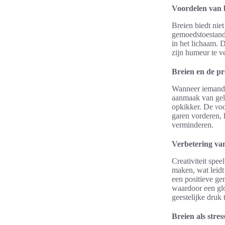
Voordelen van 
Breien biedt niet
gemoedstoestand.
in het lichaam. 
zijn humeur te v
Breien en de p
Wanneer iemand b
aanmaak van gel
opkikker. De
voo
garen vorderen,
verminderen.
Verbetering van
Creativiteit spee
maken, wat leidt
een positieve ge
waardoor een gloe
geestelijke druk 
Breien als stres