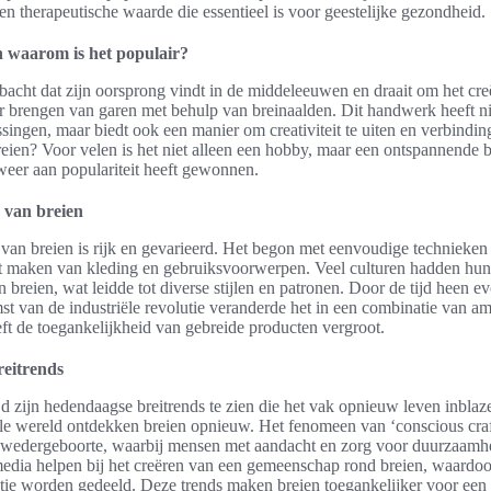
en therapeutische waarde die essentieel is voor geestelijke gezondheid.
n waarom is het populair?
bacht dat zijn oorsprong vindt in de middeleeuwen en draait om het cre
ar brengen van garen met behulp van breinaalden. Dit handwerk heeft ni
ssingen, maar biedt ook een manier om creativiteit te uiten en verbindi
 breien? Voor velen is het niet alleen een hobby, maar een ontspannende 
weer aan populariteit heeft gewonnen.
 van breien
van breien is rijk en gevarieerd. Het begon met eenvoudige technieken
et maken van kleding en gebruiksvoorwerpen. Veel culturen hadden hun
breien, wat leidde tot diverse stijlen en patronen. Door de tijd heen e
t van de industriële revolutie veranderde het in een combinatie van a
eeft de toegankelijkheid van gebreide producten vergroot.
eitrends
jd zijn hedendaagse breitrends te zien die het vak opnieuw leven inbla
le wereld ontdekken breien opnieuw. Het fenomeen van ‘conscious craft
e wedergeboorte, waarbij mensen met aandacht en zorg voor duurzaamh
media helpen bij het creëren van een gemeenschap rond breien, waardoo
atie worden gedeeld. Deze trends maken breien toegankelijker voor een