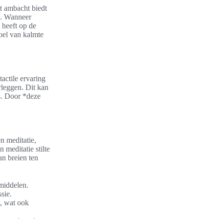
it ambacht biedt
s. Wanneer
 heeft op de
oel van kalmte
actile ervaring
rleggen. Dit kan
s. Door *deze
n meditatie,
 meditatie stilte
an breien ten
middelen.
sie.
, wat ook