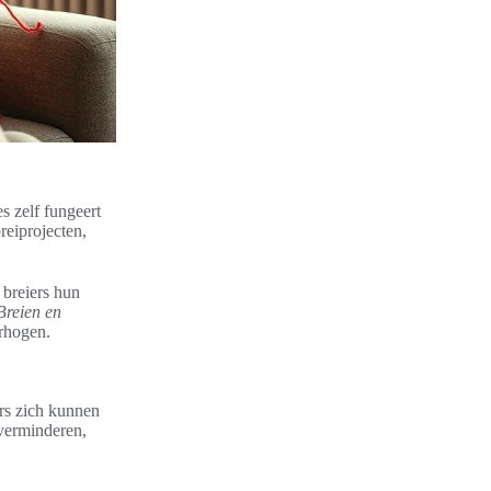
s zelf fungeert
reiprojecten,
 breiers hun
Breien en
erhogen.
ers zich kunnen
 verminderen,