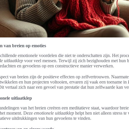
ten van breien op emoties
chillende emotionele voordelen die niet te onderschatten zijn. Het proce
e uitlaatklep
voor veel mensen. Terwijl zij zich bezighouden met hun b
edachten en gevoelens op een constructieve manier verwerken.
spect van breien zijn de positieve effecten op zelfvertrouwen. Naarmate
wikkelen en hun projecten voltooien, ervaren zij vaak een toename in
Dit vertaal zich naar een gevoel van prestatie dat hun zelfwaarde kan v
onele uitlaatklep
ndelingen van het breien creëren een meditatieve staat, waardoor brei
 het moment. Deze
emotionele uitlaatklep
helpt hen niet alleen stress te
tieve uitdrukkingen van hun gevoelens te vinden.