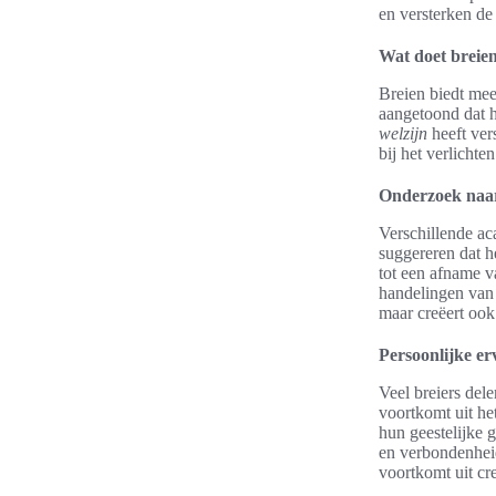
en versterken de
Wat doet breie
Breien biedt mee
aangetoond dat h
welzijn
heeft ver
bij het verlicht
Onderzoek naar
Verschillende ac
suggereren dat he
tot een afname v
handelingen van 
maar creëert ook
Persoonlijke er
Veel breiers del
voortkomt uit he
hun geestelijke 
en verbondenheid
voortkomt uit cre