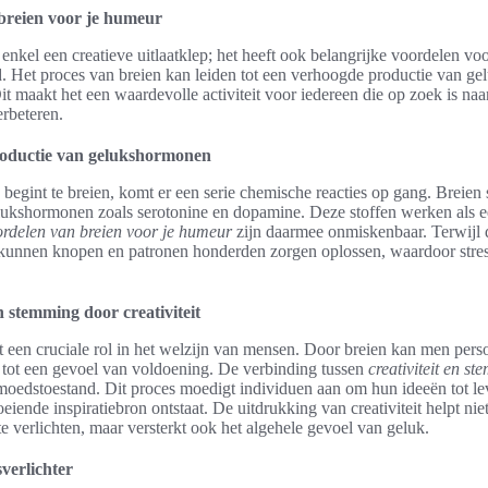
breien voor je humeur
 enkel een creatieve uitlaatklep; het heeft ook belangrijke voordelen vo
 Het proces van breien kan leiden tot een verhoogde productie van ge
Dit maakt het een waardevolle activiteit voor iedereen die op zoek is n
erbeteren.
roductie van gelukshormonen
egint te breien, komt er een serie chemische reacties op gang. Breien 
ukshormonen zoals serotonine en dopamine. Deze stoffen werken als ee
rdelen van breien voor je humeur
zijn daarmee onmiskenbaar. Terwijl 
 kunnen knopen en patronen honderden zorgen oplossen, waardoor stres
 stemming door creativiteit
lt een cruciale rol in het welzijn van mensen. Door breien kan men perso
 tot een gevoel van voldoening. De verbinding tussen
creativiteit en s
moedstoestand. Dit proces moedigt individuen aan om hun ideeën tot le
iende inspiratiebron ontstaat. De uitdrukking van creativiteit helpt nie
te verlichten, maar versterkt ook het algehele gevoel van geluk.
sverlichter