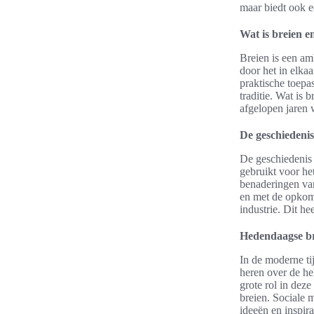
maar biedt ook e
Wat is breien e
Breien is een am
door het in elka
praktische toepa
traditie. Wat is
afgelopen jaren 
De geschiedenis
De geschiedenis 
gebruikt voor h
benaderingen van 
en met de opkoms
industrie. Dit h
Hedendaagse br
In de moderne ti
heren over de he
grote rol in dez
breien. Sociale 
ideeën en inspir