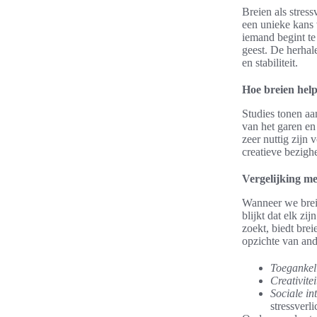
Breien als stres
een unieke kans 
iemand begint te
geest. De herha
en stabiliteit.
Hoe breien helpt
Studies tonen aa
van het garen en
zeer nuttig zijn
creatieve bezig
Vergelijking m
Wanneer we breie
blijkt dat elk zi
zoekt, biedt brei
opzichte van and
Toegankeli
Creativitei
Sociale int
stressverl