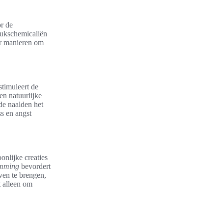
or de
lukschemicaliën
aar manieren om
stimuleert de
n natuurlijke
de naalden het
s en angst
onlijke creaties
temming
bevordert
ven te brengen,
t alleen om