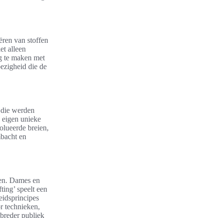
ëren van stoffen
et alleen
ng te maken met
bezigheid die de
 die werden
 eigen unieke
volueerde breien,
mbacht en
zen. Dames en
ing’ speelt een
eidsprincipes
r technieken,
 breder publiek