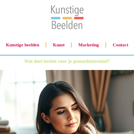
Kunstige beelden
Kunst
Marketing
Contact
Wat doet breien voor je gemoedstoestand?