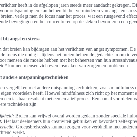
sverlichter heeft in de afgelopen jaren steeds meer aandacht gekregen. D
voor ontspanning en kan helpen bij het verminderen van angst en stres
 breien, verlegt men de focus naar het proces, wat een rustgevend effect
lende bewegingen en het concentreren op de steken bevorderen een gev
 bij angst en stress
n dat breien kan bijdragen aan het verlichten van angst symptomen. De t
 de focus die nodig is tijdens het breien helpen de gedachtestroom te ve
 voor mensen die moeite hebben met het beheersen van hun stressniveau
heid* kunnen mensen zich even losmaken van zorgen en problemen.
et andere ontspanningstechnieken
n vergelijken met andere ontspanningstechnieken, zoals mindfulness e
jn eigen voordelen heeft. Hoewel mindfulness zich richt op het moment en
en een tastbaar resultaat met een creatief proces. Een aantal voordelen v
ere technieken zijn:
jkheid:
Breien kan vrijwel overal worden gedaan zonder speciale hulp
t:
Het laat deelnemers hun creativiteit gebruiken en bevordert zelfexpres
eractie:
Groepsbreisessies kunnen zorgen voor verbinding met anderen
ichtend werkt.