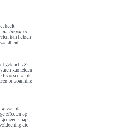
et heeft
aar breien en
reien kan helpen
gezondheid.
rt gebracht. Ze
rvaren kan leiden
e focussen op de
lleen ontspanning
t gevoel dat
ige effecten op
an gemeenschap
voldoening die