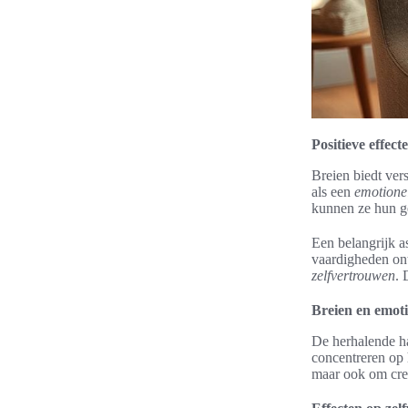
Positieve effec
Breien biedt vers
als een
emotionel
kunnen ze hun g
Een belangrijk a
vaardigheden ont
zelfvertrouwen
. 
Breien en emoti
De herhalende ha
concentreren op
maar ook om crea