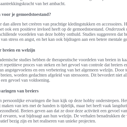
 aantrekkingskracht van het ambacht.
n voor je gemoedstoestand?
r dan alleen het creëren van prachtige kledingstukken en accessoires. H
et ook een positieve invloed heeft op de gemoedstoestand.
Onderzoek n
schillende voordelen van deze hobby onthuld. Studies suggereren dat b
en van stress en angst, en het kan ook bijdragen aan een betere mentale 
 breien en welzijn
ademische studies hebben de therapeutische voordelen van breien in kaa
t repetitieve proces van steken en het gevoel van controle dat breiers e
an angstgevoelens en een verbetering van het algemeen welzijn. Door t
breien, worden gedachten afgeleid van stressoren. Dit bevordert niet a
 een gevoel van voldoening.
varingen van breiers
en persoonlijke ervaringen die hun kijk op deze hobby onderstrepen. He
t maken van iets met de handen is tijdelijk, maar het heeft vaak langdur
gezondheid. Breiers geven aan dat ze door deze activiteit een gevoel v
 ervaren, wat bijdraagt aan hun welzijn. De verhalen benadrukken de 
atief bezig zijn en het realiseren van unieke projecten.