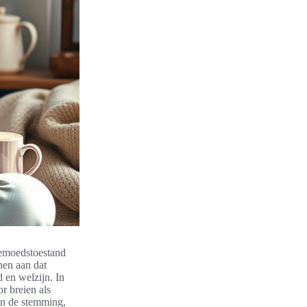
 gemoedstoestand
nen aan dat
 en welzijn. In
or breien als
van de stemming,