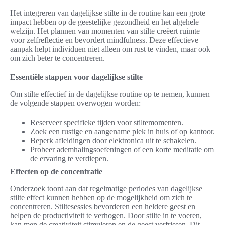
Het integreren van dagelijkse stilte in de routine kan een grote
impact hebben op de geestelijke gezondheid en het algehele
welzijn. Het plannen van momenten van stilte creëert ruimte
voor zelfreflectie en bevordert mindfulness. Deze effectieve
aanpak helpt individuen niet alleen om rust te vinden, maar ook
om zich beter te concentreren.
Essentiële stappen voor dagelijkse stilte
Om stilte effectief in de dagelijkse routine op te nemen, kunnen
de volgende stappen overwogen worden:
Reserveer specifieke tijden voor stiltemomenten.
Zoek een rustige en aangename plek in huis of op kantoor.
Beperk afleidingen door elektronica uit te schakelen.
Probeer ademhalingsoefeningen of een korte meditatie om
de ervaring te verdiepen.
Effecten op de concentratie
Onderzoek toont aan dat regelmatige periodes van dagelijkse
stilte effect kunnen hebben op de mogelijkheid om zich te
concentreren. Stiltesessies bevorderen een heldere geest en
helpen de productiviteit te verhogen. Door stilte in te voeren,
kan men de creativiteit stimuleren en de geest verfrissen. Dit