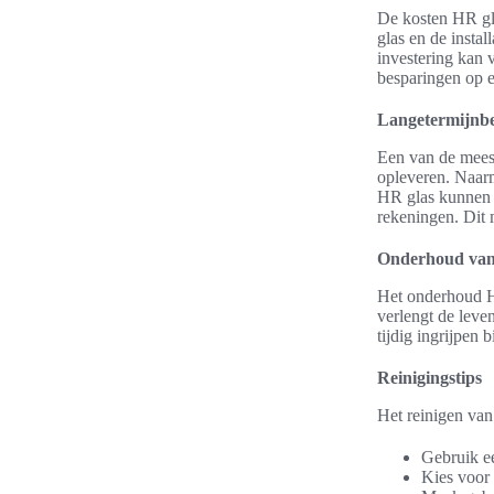
De kosten HR gla
glas en de insta
investering kan 
besparingen op e
Langetermijnbe
Een van de meest
opleveren. Naarma
HR glas kunnen h
rekeningen. Dit m
Onderhoud van
Het onderhoud HR
verlengt de lev
tijdig ingrijpen 
Reinigingstips
Het reinigen van
Gebruik e
Kies voor 