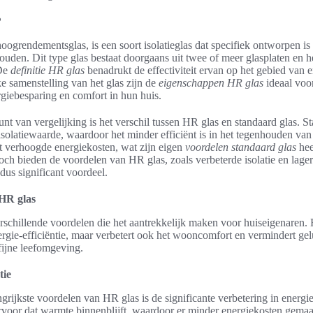
?
oogrendementsglas, is een soort isolatieglas dat specifiek ontworpen i
uden. Dit type glas bestaat doorgaans uit twee of meer glasplaten en h
 De
definitie HR glas
benadrukt de effectiviteit ervan op het gebied van e
e samenstelling van het glas zijn de
eigenschappen HR glas
ideaal voo
rgiebesparing en comfort in hun huis.
unt van vergelijking is het verschil tussen HR glas en standaard glas. S
 isolatiewaarde, waardoor het minder efficiënt is in het tegenhouden van
ot verhoogde energiekosten, wat zijn eigen
voordelen standaard glas
hee
 Toch bieden de voordelen van HR glas, zoals verbeterde isolatie en lage
dus significant voordeel.
HR glas
rschillende voordelen die het aantrekkelijk maken voor huiseigenaren. H
nergie-efficiëntie, maar verbetert ook het wooncomfort en vermindert gel
 fijne leefomgeving.
tie
rijkste voordelen van HR glas is de significante verbetering in energie-
ervoor dat warmte binnenblijft, waardoor er minder energiekosten gem