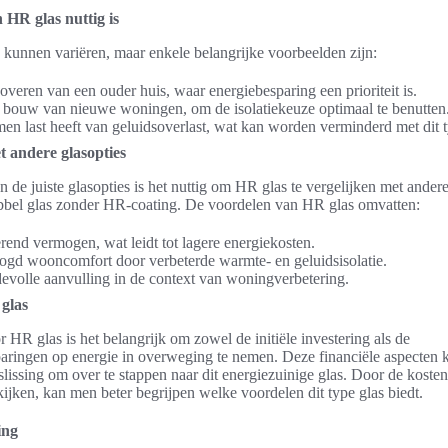
 HR glas nuttig is
s kunnen variëren, maar enkele belangrijke voorbeelden zijn:
noveren van een ouder huis, waar energiebesparing een prioriteit is.
e bouw van nieuwe woningen, om de isolatiekeuze optimaal te benutten
n last heeft van geluidsoverlast, wat kan worden verminderd met dit t
t andere glasopties
n de juiste glasopties is het nuttig om HR glas te vergelijken met andere
ubbel glas zonder HR-coating. De voordelen van HR glas omvatten:
erend vermogen, wat leidt tot lagere energiekosten.
ogd wooncomfort door verbeterde warmte- en geluidsisolatie.
volle aanvulling in de context van woningverbetering.
glas
 HR glas is het belangrijk om zowel de initiële investering als de
aringen op energie in overweging te nemen. Deze financiële aspecten 
lissing om over te stappen naar dit energiezuinige glas. Door de koste
kijken, kan men beter begrijpen welke voordelen dit type glas biedt.
ing