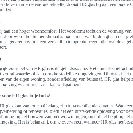
 de verminderde energiebehoefte, draagt HR glas bij aan een lagere C
milieu.
s
bij aan een hoger wooncomfort. Het voorkomt tocht en de vorming van
erdoor wordt het binnenklimaat aangenamer, wat bijdraagt aan een pret
iseigenaren ervaren een verschil in temperatuurregulatie, wat de algehe
ert.
g
ijk voordeel van HR glas is de geluidsisolatie. Het kan effectief gelui
 vooral waardevol is in drukke stedelijke omgevingen. Dit maakt het m
eten van de eigen woning, zonder afleiding van buitenaf. HR glas helpt z
 omgeving waarin men zich kan ontspannen.
 voor HR glas in je huis?
R glas kan van cruciaal belang zijn in verschillende situaties. Wannee
erbetering of renovaties, biedt het een uitstekende oplossing voor beter
ral nuttig bij het bouwen van nieuwe woningen, omdat het helpt bij het 
omgeving. Het is belangrijk om te overwegen wanneer HR glas het bes