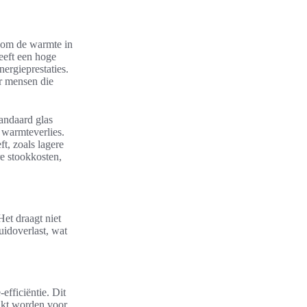
s om de warmte in
eeft een hoge
nergieprestaties.
r mensen die
tandaard glas
 warmteverlies.
ft, zoals lagere
re stookkosten,
et draagt niet
uidoverlast, wat
efficiëntie. Dit
aakt worden voor