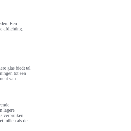
eden. Een
e afdichting.
re glas biedt tal
ningen tot een
onent van
erende
in lagere
s verbruiken
t milieu als de