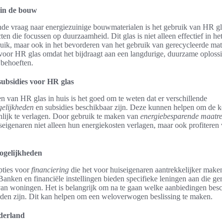
in de bouw
e vraag naar energiezuinige bouwmaterialen is het gebruik van HR gla
en die focussen op duurzaamheid. Dit glas is niet alleen effectief in h
uik, maar ook in het bevorderen van het gebruik van gerecycleerde mat
voor HR glas omdat het bijdraagt aan een langdurige, duurzame oploss
wbehoeften.
subsidies voor HR glas
n van HR glas in huis is het goed om te weten dat er verschillende
gelijkheden
en subsidies beschikbaar zijn. Deze kunnen helpen om de k
ienlijk te verlagen. Door gebruik te maken van
energiebesparende maatr
seigenaren niet alleen hun energiekosten verlagen, maar ook profiteren 
ogelijkheden
opties voor
financiering
die het voor huiseigenaren aantrekkelijker mak
Banken en financiële instellingen bieden specifieke leningen aan die ger
n woningen. Het is belangrijk om na te gaan welke aanbiedingen besc
den zijn. Dit kan helpen om een weloverwogen beslissing te maken.
ederland