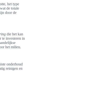
tte, het type
wat de totale
ijn door de
ring
die het kan
 te investeren in
aandelijkse
oor het milieu.
uiste onderhoud
tig reinigen en