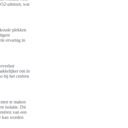
O2-uitstoot, wat
 koude plekken
tigere
le ervaring in
doverlast
akkelijker om in
o bij het creëren
r men te maken
e isolatie. Dit
creëren van een
te kan worden