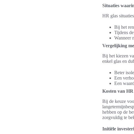
Situaties waarin
HR glas situatie
Bij het re
Tijdens d
Wanneer me
Vergelijking me
Bij het kiezen va
enkel glas en d
Beter isol
Een verho
Een waarde
Kosten van HR 
Bij de keuze voor
langetermijnbesp
hebben op de bes
zorgvuldig te be
Initiële invester