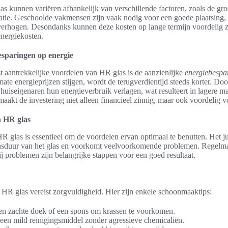
s kunnen variëren afhankelijk van verschillende factoren, zoals de groo
llatie. Geschoolde vakmensen zijn vaak nodig voor een goede plaatsing, 
verhogen. Desondanks kunnen deze kosten op lange termijn voordelig z
nergiekosten.
sparingen op energie
 aantrekkelijke voordelen van HR glas is de aanzienlijke
energiebespa
te energieprijzen stijgen, wordt de terugverdientijd steeds korter. Door
uiseigenaren hun energieverbruik verlagen, wat resulteert in lagere m
aakt de investering niet alleen financieel zinnig, maar ook voordelig v
 HR glas
 glas is essentieel om de voordelen ervan optimaal te benutten. Het j
ensduur van het glas en voorkomt veelvoorkomende problemen. Regelma
bij problemen zijn belangrijke stappen voor een goed resultaat.
 HR glas vereist zorgvuldigheid. Hier zijn enkele schoonmaaktips:
en zachte doek of een spons om krassen te voorkomen.
een mild reinigingsmiddel zonder agressieve chemicaliën.