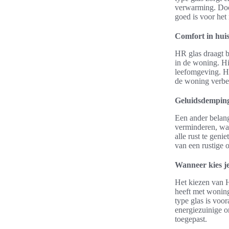
verwarming. Door
goed is voor het 
Comfort in hui
HR glas draagt 
in de woning. Hi
leefomgeving. Hu
de woning verbet
Geluidsdempin
Een ander belangr
verminderen, wat
alle rust te geni
van een rustige
Wanneer kies je
Het kiezen van H
heeft met woningv
type glas is voo
energiezuinige 
toegepast.