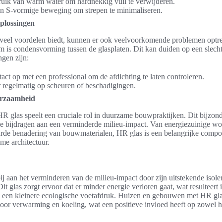
uik van warm water om hardnekkig vuil te verwijderen.
en S-vormige beweging om strepen te minimaliseren.
plossingen
 veel voordelen biedt, kunnen er ook veelvoorkomende problemen optr
m is condensvorming tussen de glasplaten. Dit kan duiden op een slecht
gen zijn:
ct op met een professional om de afdichting te laten controleren.
 regelmatig op scheuren of beschadigingen.
urzaamheid
R glas speelt een cruciale rol in duurzame bouwpraktijken. Dit bijzonde
e bijdragen aan een verminderde milieu-impact. Van energiezuinige wo
urde benadering van bouwmaterialen, HR glas is een belangrijke comp
me architectuur.
ij aan het verminderen van de milieu-impact door zijn uitstekende isol
t glas zorgt ervoor dat er minder energie verloren gaat, wat resulteert 
n een kleinere ecologische voetafdruk. Huizen en gebouwen met HR gla
oor verwarming en koeling, wat een positieve invloed heeft op zowel he