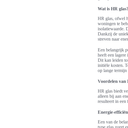
Wat is HR glas
HR glas, ofwel h
woningen te beho
isolatiewaarde.
Dankzij de uniek
streven naar ene
Een belangrijk p
heeft een lagere
Dit kan leiden t
initiële kosten.
op lange termijn 
Voordelen van 
HR glas biedt ve
alleen bij aan e
resulteert in een
Energie-efficiën
Een van de belang
type glas zorgt 