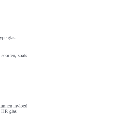
.
ype glas.
 soorten, zoals
kunnen invloed
n HR glas