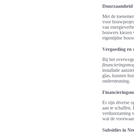
Duurzaamheid 
Met de toenemend
voor bouwproject
van energieverbr
bouwers kiezen 
eigentijdse bou
Vergoeding en 
Bij het overwege
financieringsmo
installatie aanz
glas, kunnen hui
ondersteuning.
Financieringsm
Er zijn diverse 
aan te schaffen. 
verduurzaming va
wat de voorwaar
Subsidies in N