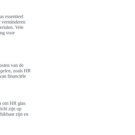
s essentieel
et verminderen
erialen. Vele
ing voor
osten van de
egelen
, zoals HR
van financiële
en om HR glas
icht zijn op
hikbaar zijn en