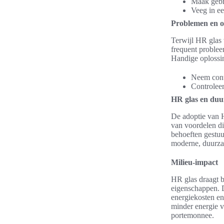
Maak gebr
Veeg in e
Problemen en o
Terwijl HR glas
frequent problee
Handige oplossin
Neem conta
Controleer
HR glas en du
De adoptie van H
van voordelen di
behoeften gestu
moderne, duurza
Milieu-impact
HR glas draagt b
eigenschappen. Di
energiekosten e
minder energie v
portemonnee.