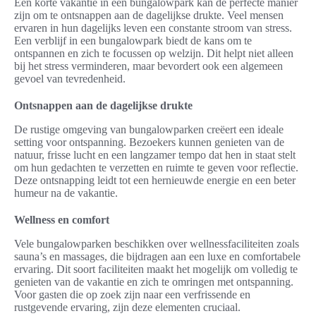
Een korte vakantie in een bungalowpark kan de perfecte manier
zijn om te ontsnappen aan de dagelijkse drukte. Veel mensen
ervaren in hun dagelijks leven een constante stroom van stress.
Een verblijf in een bungalowpark biedt de kans om te
ontspannen en zich te focussen op welzijn. Dit helpt niet alleen
bij het stress verminderen, maar bevordert ook een algemeen
gevoel van tevredenheid.
Ontsnappen aan de dagelijkse drukte
De rustige omgeving van bungalowparken creëert een ideale
setting voor ontspanning. Bezoekers kunnen genieten van de
natuur, frisse lucht en een langzamer tempo dat hen in staat stelt
om hun gedachten te verzetten en ruimte te geven voor reflectie.
Deze ontsnapping leidt tot een hernieuwde energie en een beter
humeur na de vakantie.
Wellness en comfort
Vele bungalowparken beschikken over wellnessfaciliteiten zoals
sauna’s en massages, die bijdragen aan een luxe en comfortabele
ervaring. Dit soort faciliteiten maakt het mogelijk om volledig te
genieten van de vakantie en zich te omringen met ontspanning.
Voor gasten die op zoek zijn naar een verfrissende en
rustgevende ervaring, zijn deze elementen cruciaal.