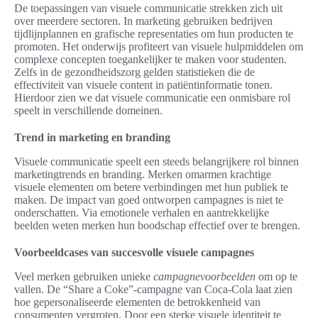
De toepassingen van visuele communicatie strekken zich uit
over meerdere sectoren. In marketing gebruiken bedrijven
tijdlijnplannen en grafische representaties om hun producten te
promoten. Het onderwijs profiteert van visuele hulpmiddelen om
complexe concepten toegankelijker te maken voor studenten.
Zelfs in de gezondheidszorg gelden statistieken die de
effectiviteit van visuele content in patiëntinformatie tonen.
Hierdoor zien we dat visuele communicatie een onmisbare rol
speelt in verschillende domeinen.
Trend in marketing en branding
Visuele communicatie speelt een steeds belangrijkere rol binnen
marketingtrends en branding. Merken omarmen krachtige
visuele elementen om betere verbindingen met hun publiek te
maken. De impact van goed ontworpen campagnes is niet te
onderschatten. Via emotionele verhalen en aantrekkelijke
beelden weten merken hun boodschap effectief over te brengen.
Voorbeeldcases van succesvolle visuele campagnes
Veel merken gebruiken unieke
campagnevoorbeelden
om op te
vallen. De “Share a Coke”-campagne van Coca-Cola laat zien
hoe gepersonaliseerde elementen de betrokkenheid van
consumenten vergroten. Door een sterke visuele identiteit te