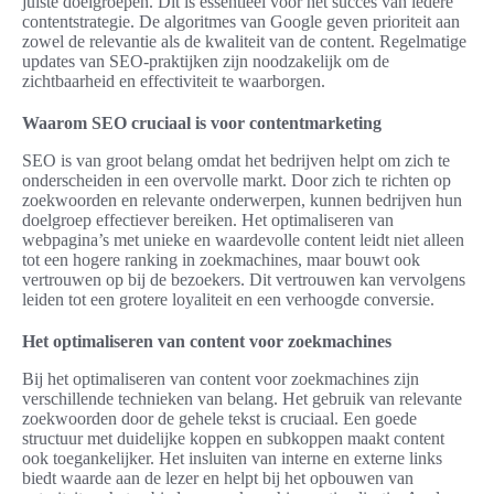
juiste doelgroepen. Dit is essentieel voor het succes van iedere
contentstrategie. De algoritmes van Google geven prioriteit aan
zowel de relevantie als de kwaliteit van de content. Regelmatige
updates van SEO-praktijken zijn noodzakelijk om de
zichtbaarheid en effectiviteit te waarborgen.
Waarom SEO cruciaal is voor contentmarketing
SEO is van groot belang omdat het bedrijven helpt om zich te
onderscheiden in een overvolle markt. Door zich te richten op
zoekwoorden en relevante onderwerpen, kunnen bedrijven hun
doelgroep effectiever bereiken. Het optimaliseren van
webpagina’s met unieke en waardevolle content leidt niet alleen
tot een hogere ranking in zoekmachines, maar bouwt ook
vertrouwen op bij de bezoekers. Dit vertrouwen kan vervolgens
leiden tot een grotere loyaliteit en een verhoogde conversie.
Het optimaliseren van content voor zoekmachines
Bij het optimaliseren van content voor zoekmachines zijn
verschillende technieken van belang. Het gebruik van relevante
zoekwoorden door de gehele tekst is cruciaal. Een goede
structuur met duidelijke koppen en subkoppen maakt content
ook toegankelijker. Het insluiten van interne en externe links
biedt waarde aan de lezer en helpt bij het opbouwen van