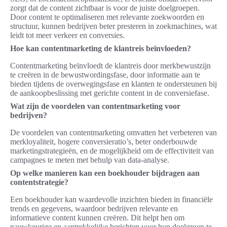
zorgt dat de content zichtbaar is voor de juiste doelgroepen.
Door content te optimaliseren met relevante zoekwoorden en
structuur, kunnen bedrijven beter presteren in zoekmachines, wat
leidt tot meer verkeer en conversies.
Hoe kan contentmarketing de klantreis beïnvloeden?
Contentmarketing beïnvloedt de klantreis door merkbewustzijn
te creëren in de bewustwordingsfase, door informatie aan te
bieden tijdens de overwegingsfase en klanten te ondersteunen bij
de aankoopbeslissing met gerichte content in de conversiefase.
Wat zijn de voordelen van contentmarketing voor
bedrijven?
De voordelen van contentmarketing omvatten het verbeteren van
merkloyaliteit, hogere conversieratio’s, beter onderbouwde
marketingstrategieën, en de mogelijkheid om de effectiviteit van
campagnes te meten met behulp van data-analyse.
Op welke manieren kan een boekhouder bijdragen aan
contentstrategie?
Een boekhouder kan waardevolle inzichten bieden in financiële
trends en gegevens, waardoor bedrijven relevante en
informatieve content kunnen creëren. Dit helpt hen om
nauwkeurige en aantrekkelijke berichten voor hun doelgroep te