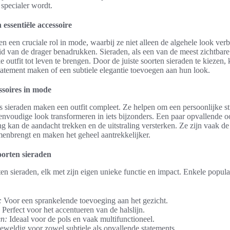
specialer wordt.
 essentiële accessoire
en een cruciale rol in mode, waarbij ze niet alleen de algehele look ver
id van de drager benadrukken. Sieraden, als een van de meest zichtbare 
e outfit tot leven te brengen. Door de juiste soorten sieraden te kiezen
atement maken of een subtiele elegantie toevoegen aan hun look.
ssoires in mode
s sieraden maken een outfit compleet. Ze helpen om een persoonlijke sti
nvoudige look transformeren in iets bijzonders. Een paar opvallende o
ng kan de aandacht trekken en de uitstraling versterken. Ze zijn vaak de
amenbrengt en maken het geheel aantrekkelijker.
oorten sieraden
ten sieraden, elk met zijn eigen unieke functie en impact. Enkele popula
:
Voor een sprankelende toevoeging aan het gezicht.
Perfect voor het accentueren van de halslijn.
n:
Ideaal voor de pols en vaak multifunctioneel.
weldig voor zowel subtiele als opvallende statements.