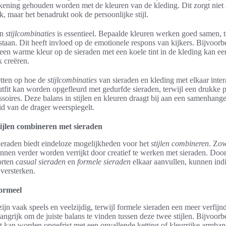
kening gehouden worden met de kleuren van de kleding. Dit zorgt niet 
, maar het benadrukt ook de persoonlijke stijl.
an
stijlcombinaties
is essentieel. Bepaalde kleuren werken goed samen, t
staan. Dit heeft invloed op de emotionele respons van kijkers. Bijvoorbe
en warme kleur op de sieraden met een koele tint in de kleding kan een
 creëren.
tten op hoe de
stijlcombinaties
van sieraden en kleding met elkaar inte
utfit kan worden opgefleurd met gedurfde sieraden, terwijl een drukke 
ssoires. Deze balans in stijlen en kleuren draagt bij aan een samenhang
id van de drager weerspiegelt.
tijlen combineren met sieraden
ieraden biedt eindeloze mogelijkheden voor het
stijlen combineren
. Zow
nnen verder worden verrijkt door creatief te werken met sieraden. Door
orten
casual sieraden
en
formele sieraden
elkaar aanvullen, kunnen ind
 versterken.
formeel
ijn vaak speels en veelzijdig, terwijl formele sieraden een meer verfijnd
angrijk om de juiste balans te vinden tussen deze twee stijlen. Bijvoorb
t kan worden opgefrist met een opvallende ketting of kleurrijke armban