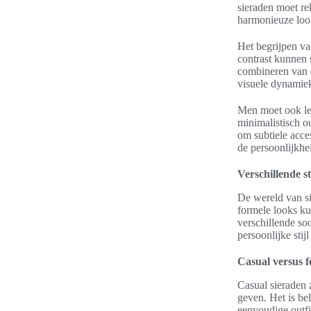
sieraden moet re
harmonieuze look
Het begrijpen v
contrast kunnen 
combineren van e
visuele dynamiek
Men moet ook le
minimalistisch o
om subtiele acce
de persoonlijkhe
Verschillende s
De wereld van s
formele looks ku
verschillende so
persoonlijke stijl
Casual versus 
Casual sieraden z
geven. Het is bel
eenvoudige outfi