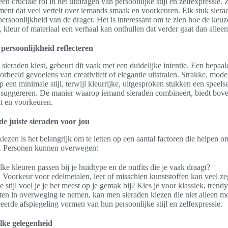
en cruciale rol in het uitdragen van persoonlijke stijl en zelfexpressie. 
ement dat veel vertelt over iemands smaak en voorkeuren. Elk stuk siera
persoonlijkheid van de drager. Het is interessant om te zien hoe de keu
 kleur of materiaal een verhaal kan onthullen dat verder gaat dan allee
 persoonlijkheid reflecteren
ieraden kiest, gebeurt dit vaak met een duidelijke intentie. Een bepaa
oorbeeld gevoelens van creativiteit of elegantie uitstralen. Strakke, mo
 een minimale stijl, terwijl kleurrijke, uitgesproken stukken een speels
suggereren. De manier waarop iemand sieraden combineert, biedt boven
it en voorkeuren.
de juiste sieraden voor jou
kiezen is het belangrijk om te letten op een aantal factoren die helpen o
. Personen kunnen overwegen:
ke kleuren passen bij je huidtype en de outfits die je vaak draagt?
:
Voorkeur voor edelmetalen, leer of misschien kunststoffen kan veel zegg
 stijl voel je je het meest op je gemak bij? Kies je voor klassiek, tren
en in overweging te nemen, kan men sieraden kiezen die niet alleen mo
erde afspiegeling vormen van hun persoonlijke stijl en zelfexpressie.
lke gelegenheid