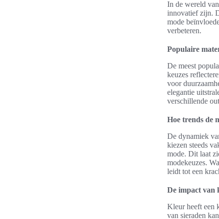
In de wereld van
innovatief zijn. 
mode beïnvloeden
verbeteren.
Populaire mate
De meest populai
keuzes reflecter
voor duurzaamhe
elegantie uitstr
verschillende out
Hoe trends de 
De dynamiek van 
kiezen steeds vak
mode. Dit laat z
modekeuzes. Wan
leidt tot een kra
De impact van k
Kleur heeft een
van sieraden kan 