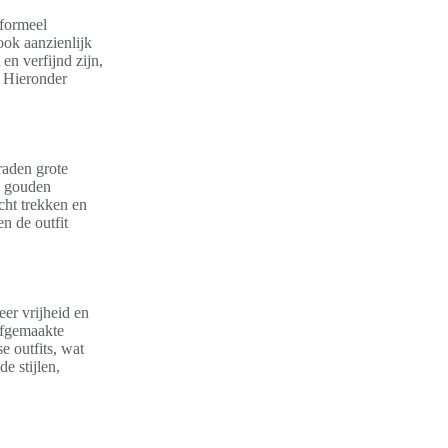
nformeel
ook aanzienlijk
en verfijnd zijn,
. Hieronder
raden grote
e gouden
cht trekken en
n de outfit
er vrijheid en
lfgemaakte
 outfits, wat
e stijlen,