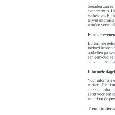
Sieraden zijn ee
evenement is. He
verbeteren. Bij 
terwijl informele
worden verschil
Formele evenem
Bij formele gele
invloed hebben o
oorbellen passen
een eenvoudige j
aanvullen zonder
Informele dagel
Voor informele e
variatie. Hier k
stukken. Informe
zorgt voor een sp
waardoor de pers
Trends in siera