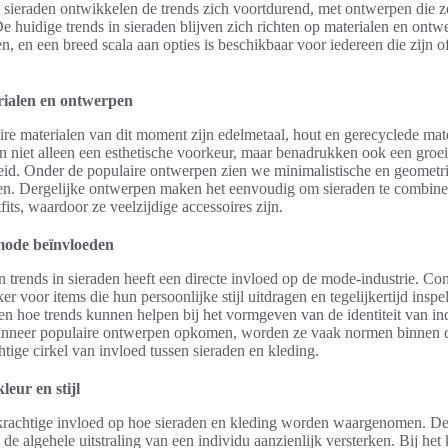
 sieraden ontwikkelen de trends zich voortdurend, met ontwerpen die zo
De huidige trends in sieraden blijven zich richten op materialen en ontw
, en een breed scala aan opties is beschikbaar voor iedereen die zijn o
rialen en ontwerpen
re materialen van dit moment zijn edelmetaal, hout en gerecyclede mat
en niet alleen een esthetische voorkeur, maar benadrukken ook een groe
id. Onder de populaire ontwerpen zien we minimalistische en geometr
alen. Dergelijke ontwerpen maken het eenvoudig om sieraden te combin
fits, waardoor ze veelzijdige accessoires zijn.
mode beïnvloeden
trends in sieraden heeft een directe invloed op de mode-industrie. C
er voor items die hun persoonlijke stijl uitdragen en tegelijkertijd inspe
ien hoe trends kunnen helpen bij het vormgeven van de identiteit van i
neer populaire ontwerpen opkomen, worden ze vaak normen binnen 
chtige cirkel van invloed tussen sieraden en kleding.
leur en stijl
 krachtige invloed op hoe sieraden en kleding worden waargenomen. D
de algehele uitstraling van een individu aanzienlijk versterken. Bij het