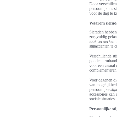
Door verschillen
persoonlijk als s
voor de dag te 
Waarom sierade
Sieraden hebben
zorgvuldig gekoze
look versterken
.
stijlaccenten te
Verschillende st
gouden armband e
voor een casual 
complementeren,
Voor degenen die
van mogelijkhede
persoonlijke
stij
accessoires kan 
sociale situaties.
Persoonlijke sti