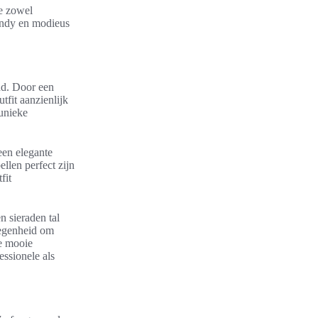
ie zowel
rendy en modieus
nd. Door een
tfit aanzienlijk
 unieke
een elegante
llen perfect zijn
fit
n sieraden tal
legenheid om
e mooie
essionele als