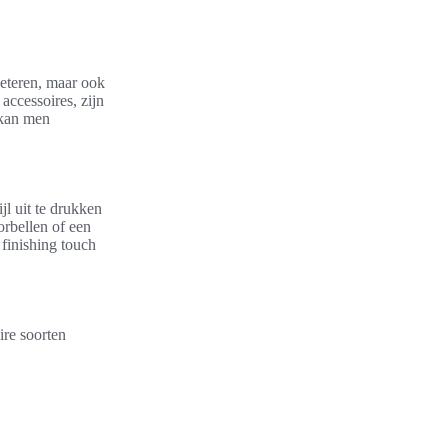
beteren, maar ook
accessoires, zijn
, kan men
jl uit te drukken
orbellen of een
 finishing touch
ire soorten