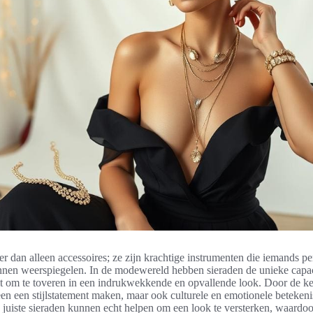
r dan alleen accessoires; ze zijn krachtige instrumenten die iemands per
nnen weerspiegelen. In de modewereld hebben sieraden de unieke capac
t om te toveren in een indrukwekkende en opvallende look. Door de k
een een stijlstatement maken, maar ook culturele en emotionele beteken
juiste sieraden kunnen echt helpen om een look te versterken, waardoo