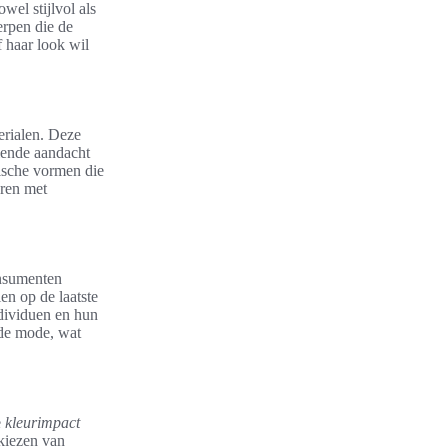
wel stijlvol als
erpen die de
f haar look wil
erialen. Deze
iende aandacht
ische vormen die
eren met
onsumenten
len op de laatste
ndividuen en hun
de mode, wat
e
kleurimpact
 kiezen van