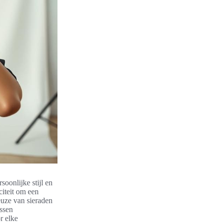
soonlijke stijl en
iteit om een
euze van sieraden
issen
r elke