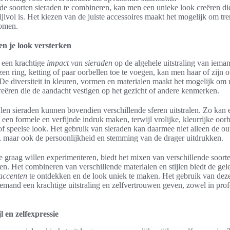
de soorten sieraden te combineren, kan men een unieke look creëren d
tijlvol is. Het kiezen van de juiste accessoires maakt het mogelijk om t
komen.
n je look versterken
 een krachtige
impact van sieraden
op de algehele uitstraling van iema
n ring, ketting of paar oorbellen toe te voegen, kan men haar of zijn ou
 De diversiteit in kleuren, vormen en materialen maakt het mogelijk om
 creëren die de aandacht vestigen op het gezicht of andere kenmerken.
ijlen sieraden kunnen bovendien verschillende sferen uitstralen. Zo kan 
en formele en verfijnde indruk maken, terwijl vrolijke, kleurrijke oorbe
of speelse look. Het gebruik van sieraden kan daarmee niet alleen de out
 maar ook de persoonlijkheid en stemming van de drager uitdrukken.
 graag willen experimenteren, biedt het mixen van verschillende soorte
n. Het combineren van verschillende materialen en stijlen biedt de ge
laccenten
te ontdekken en de look uniek te maken. Het gebruik van dez
iemand een krachtige uitstraling en zelfvertrouwen geven, zowel in prof
jl en zelfexpressie