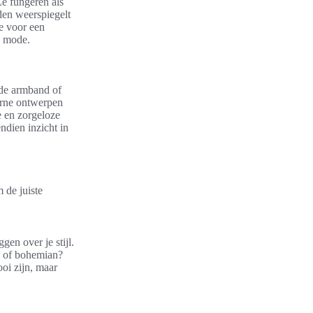
Ze fungeren als
den weerspiegelt
ze voor een
n mode.
lde armband of
derne ontwerpen
e en zorgeloze
dien inzicht in
m de juiste
en over je stijl.
dy of bohemian?
oi zijn, maar