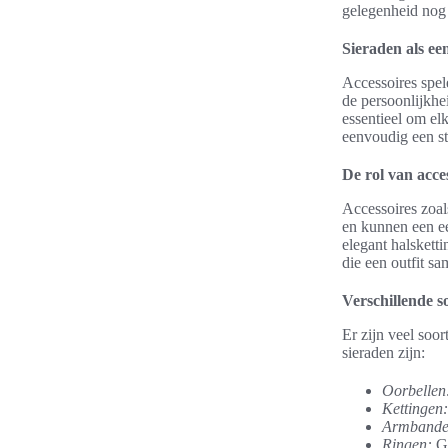
gelegenheid nog 
Sieraden als een
Accessoires spel
de persoonlijkhe
essentieel om elk
eenvoudig een st
De rol van acce
Accessoires zoal
en kunnen een ee
elegant halsketti
die een outfit s
Verschillende s
Er zijn veel soor
sieraden zijn:
Oorbellen
Kettingen:
Armbande
Ringen:
Ge