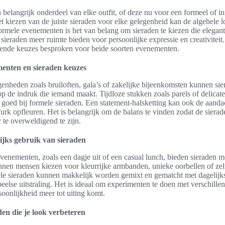
n belangrijk onderdeel van elke outfit, of deze nu voor een formeel of i
t kiezen van de juiste sieraden voor elke gelegenheid kan de algehele l
formele evenementen is het van belang om sieraden te kiezen die elegant 
 sieraden meer ruimte bieden voor persoonlijke expressie en creativiteit
lende keuzes besproken voor beide soorten evenementen.
enten en sieraden keuzes
genheden zoals bruiloften, gala’s of zakelijke bijeenkomsten kunnen sie
p de indruk die iemand maakt. Tijdloze stukken zoals parels of delicat
 goed bij formele sieraden. Een statement-halsketting kan ook de aanda
urk opfleuren. Het is belangrijk om de balans te vinden zodat de sierade
 te overweldigend te zijn.
ijks gebruik van sieraden
venementen, zoals een dagje uit of een casual lunch, bieden sieraden me
unnen mensen kiezen voor kleurrijke armbanden, unieke oorbellen of ze
le sieraden kunnen makkelijk worden gemixt en gematcht met dagelijkse
eelse uitstraling. Het is ideaal om experimenten te doen met verschillend
oonlijkheid meer tot uiting komt.
den die je look verbeteren