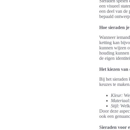
Sieraden spelen e
een visueel stat
een deel van de 
bepaald ontwerp,
Hoe sieraden je
Wanneer iemand s
ketting kan bijv
kunnen wijzen op
houding kunnen 
de eigen identite
Het kiezen van 
Bij het sieraden 
keuzes te maken
Kleur:
Wel
Materiaal
Stijl:
Welke
Door deze aspect
ook een genuance
Sieraden voor e