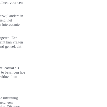
alleen voor een
erwijl andere in
eld, het
 interessante
rageren. Een
print kan vragen
end geheel, dat
el casual als
 te begrijpen hoe
ividuen hun
e uitstraling
eeld, een
den. Dit soort