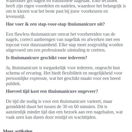
waaronder gel nagels en traditionele nagellak. Elke techniek
heeft zijn eigen voordelen en nadelen, waardoor het belangrijk is
om te kiezen wat het beste past bij jouw voorkeuren en
levensstijl.
Hoe voer ik een stap-voor-stap thuismanicure uit?
Een flawless thuismanicure omvat het voorbereiden van de
nagels, correct aanbrengen van nagellak en afwerken met een
topcoat voor duurzaamheid. Elke stap moet zorgvuldig worden
uitgevoerd om een professionele uitstraling te creëren.
Is thuismanicure geschikt voor iedereen?
Ja, thuismanicure is toegankelijk voor iedereen, ongeacht hun
schema of ervaring. Het biedt flexibiliteit en mogelijkheid voor
persoonlijke expressie, wat het geschikt maakt voor een breed
publiek.
Hoeveel tijd kost een thuismanicure ongeveer?
De tijd die nodig is voor een thuismanicure varieert, maar
gemiddeld duurt het tussen de 30 en 60 minuten. Dit is
aanzienlijk minder tijd dan een bezoek aan een nagelsalon, wat
vaak uren kan duren door reistijd en wachttijden.
Meer artikelen