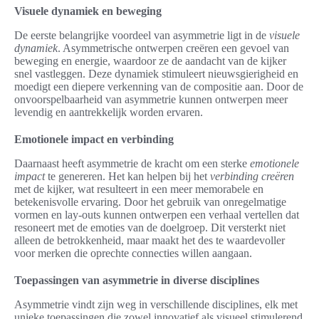
Visuele dynamiek en beweging
De eerste belangrijke voordeel van asymmetrie ligt in de
visuele
dynamiek
. Asymmetrische ontwerpen creëren een gevoel van
beweging en energie, waardoor ze de aandacht van de kijker
snel vastleggen. Deze dynamiek stimuleert nieuwsgierigheid en
moedigt een diepere verkenning van de compositie aan. Door de
onvoorspelbaarheid van asymmetrie kunnen ontwerpen meer
levendig en aantrekkelijk worden ervaren.
Emotionele impact en verbinding
Daarnaast heeft asymmetrie de kracht om een sterke
emotionele
impact
te genereren. Het kan helpen bij het
verbinding creëren
met de kijker, wat resulteert in een meer memorabele en
betekenisvolle ervaring. Door het gebruik van onregelmatige
vormen en lay-outs kunnen ontwerpen een verhaal vertellen dat
resoneert met de emoties van de doelgroep. Dit versterkt niet
alleen de betrokkenheid, maar maakt het des te waardevoller
voor merken die oprechte connecties willen aangaan.
Toepassingen van asymmetrie in diverse disciplines
Asymmetrie vindt zijn weg in verschillende disciplines, elk met
unieke toepassingen die zowel innovatief als visueel stimulerend