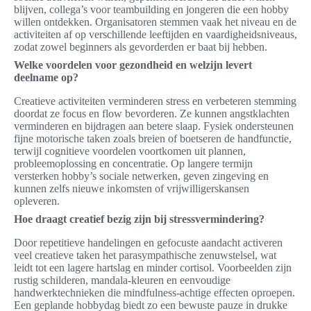
blijven, collega’s voor teambuilding en jongeren die een hobby
willen ontdekken. Organisatoren stemmen vaak het niveau en de
activiteiten af op verschillende leeftijden en vaardigheidsniveaus,
zodat zowel beginners als gevorderden er baat bij hebben.
Welke voordelen voor gezondheid en welzijn levert
deelname op?
Creatieve activiteiten verminderen stress en verbeteren stemming
doordat ze focus en flow bevorderen. Ze kunnen angstklachten
verminderen en bijdragen aan betere slaap. Fysiek ondersteunen
fijne motorische taken zoals breien of boetseren de handfunctie,
terwijl cognitieve voordelen voortkomen uit plannen,
probleemoplossing en concentratie. Op langere termijn
versterken hobby’s sociale netwerken, geven zingeving en
kunnen zelfs nieuwe inkomsten of vrijwilligerskansen
opleveren.
Hoe draagt creatief bezig zijn bij stressvermindering?
Door repetitieve handelingen en gefocuste aandacht activeren
veel creatieve taken het parasympathische zenuwstelsel, wat
leidt tot een lagere hartslag en minder cortisol. Voorbeelden zijn
rustig schilderen, mandala-kleuren en eenvoudige
handwerktechnieken die mindfulness-achtige effecten oproepen.
Een geplande hobbydag biedt zo een bewuste pauze in drukke