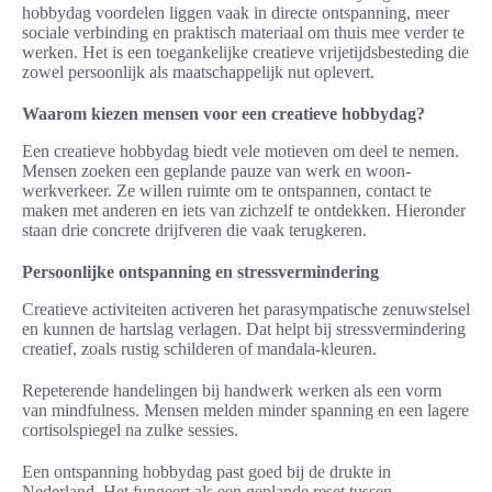
hobbydag voordelen liggen vaak in directe ontspanning, meer
sociale verbinding en praktisch materiaal om thuis mee verder te
werken. Het is een toegankelijke creatieve vrijetijdsbesteding die
zowel persoonlijk als maatschappelijk nut oplevert.
Waarom kiezen mensen voor een creatieve hobbydag?
Een creatieve hobbydag biedt vele motieven om deel te nemen.
Mensen zoeken een geplande pauze van werk en woon-
werkverkeer. Ze willen ruimte om te ontspannen, contact te
maken met anderen en iets van zichzelf te ontdekken. Hieronder
staan drie concrete drijfveren die vaak terugkeren.
Persoonlijke ontspanning en stressvermindering
Creatieve activiteiten activeren het parasympatische zenuwstelsel
en kunnen de hartslag verlagen. Dat helpt bij stressvermindering
creatief, zoals rustig schilderen of mandala-kleuren.
Repeterende handelingen bij handwerk werken als een vorm
van mindfulness. Mensen melden minder spanning en een lagere
cortisolspiegel na zulke sessies.
Een ontspanning hobbydag past goed bij de drukte in
Nederland. Het fungeert als een geplande reset tussen