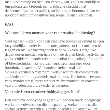
met toestemming en bied een vervolg aan, zoals maandelijkse
bijeenkomsten. Gebruik een praktische checklist met
deelnemerslijst, materiaallijst, facilitators, schoonmaakplan en
noodcontacten om de uitvoering soepel te laten verlopen.
FAQ
Waarom kiezen mensen voor een creatieve hobbydag?
Veel mensen kiezen voor een creatieve hobbydag omdat het een
toegankelijke manier is om te ontspannen, sociale contacten te
leggen en nieuwe vaardigheden te ontwikkelen. Dergelijke
dagen duren meestal een halve of hele dag en bieden activiteiten
zoals schilderen, handwerken, pottenbakken, collage, fotografie
of bloemschikken. Ze worden vaak georganiseerd door
buurthuizen, ateliers, Volksuniversiteiten zoals de
Volksuniversiteit Amsterdam, welzijnscentra en commerciële
aanbieders of hobbywinkels zoals Pipoos. Deelnemers ervaren
vaak minder stress, meer creatief zelfvertrouwen en concrete
vaardigheden om thuis verder te oefenen.
Voor wie is een creatieve hobbydag geschikt?
Een creatieve hobbydag is geschikt voor een brede doelgroep:
werkende volwassenen die ontspanning zoeken, ouders die
sociale activiteiten willen, gepensioneerden die actief willen