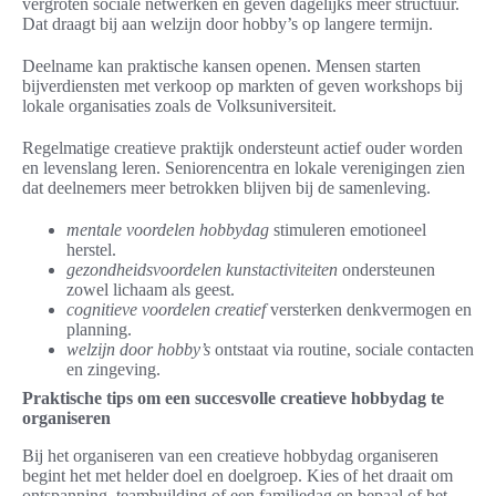
vergroten sociale netwerken en geven dagelijks meer structuur.
Dat draagt bij aan welzijn door hobby’s op langere termijn.
Deelname kan praktische kansen openen. Mensen starten
bijverdiensten met verkoop op markten of geven workshops bij
lokale organisaties zoals de Volksuniversiteit.
Regelmatige creatieve praktijk ondersteunt actief ouder worden
en levenslang leren. Seniorencentra en lokale verenigingen zien
dat deelnemers meer betrokken blijven bij de samenleving.
mentale voordelen hobbydag
stimuleren emotioneel
herstel.
gezondheidsvoordelen kunstactiviteiten
ondersteunen
zowel lichaam als geest.
cognitieve voordelen creatief
versterken denkvermogen en
planning.
welzijn door hobby’s
ontstaat via routine, sociale contacten
en zingeving.
Praktische tips om een succesvolle creatieve hobbydag te
organiseren
Bij het organiseren van een creatieve hobbydag organiseren
begint het met helder doel en doelgroep. Kies of het draait om
ontspanning, teambuilding of een familiedag en bepaal of het