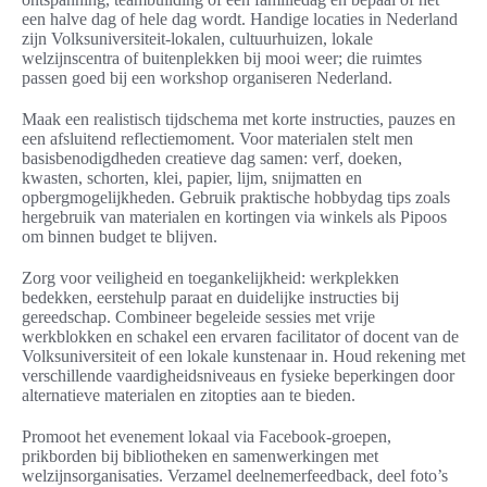
een halve dag of hele dag wordt. Handige locaties in Nederland
zijn Volksuniversiteit-lokalen, cultuurhuizen, lokale
welzijnscentra of buitenplekken bij mooi weer; die ruimtes
passen goed bij een workshop organiseren Nederland.
Maak een realistisch tijdschema met korte instructies, pauzes en
een afsluitend reflectiemoment. Voor materialen stelt men
basisbenodigdheden creatieve dag samen: verf, doeken,
kwasten, schorten, klei, papier, lijm, snijmatten en
opbergmogelijkheden. Gebruik praktische hobbydag tips zoals
hergebruik van materialen en kortingen via winkels als Pipoos
om binnen budget te blijven.
Zorg voor veiligheid en toegankelijkheid: werkplekken
bedekken, eerstehulp paraat en duidelijke instructies bij
gereedschap. Combineer begeleide sessies met vrije
werkblokken en schakel een ervaren facilitator of docent van de
Volksuniversiteit of een lokale kunstenaar in. Houd rekening met
verschillende vaardigheidsniveaus en fysieke beperkingen door
alternatieve materialen en zitopties aan te bieden.
Promoot het evenement lokaal via Facebook-groepen,
prikborden bij bibliotheken en samenwerkingen met
welzijnsorganisaties. Verzamel deelnemerfeedback, deel foto’s