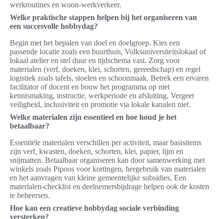
werkroutines en woon-werkverkeer.
Welke praktische stappen helpen bij het organiseren van
een succesvolle hobbydag?
Begin met het bepalen van doel en doelgroep. Kies een
passende locatie zoals een buurthuis, Volksuniversiteitslokaal of
lokaal atelier en stel duur en tijdschema vast. Zorg voor
materialen (verf, doeken, klei, schorten, gereedschap) en regel
logistiek zoals tafels, stoelen en schoonmaak. Betrek een ervaren
facilitator of docent en bouw het programma op met
kennismaking, instructie, werkperiode en afsluiting. Vergeet
veiligheid, inclusiviteit en promotie via lokale kanalen niet.
Welke materialen zijn essentieel en hoe houd je het
betaalbaar?
Essentiële materialen verschillen per activiteit, maar basisitems
zijn verf, kwasten, doeken, schorten, klei, papier, lijm en
snijmatten. Betaalbaar organiseren kan door samenwerking met
winkels zoals Pipoos voor kortingen, hergebruik van materialen
en het aanvragen van kleine gemeentelijke subsidies. Een
materialen-checklist en deelnemersbijdrage helpen ook de kosten
te beheersen.
Hoe kan een creatieve hobbydag sociale verbinding
versterken?