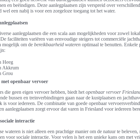
en en beëindigen. Deze aanlegplaatsen zijn verspreid over verschillende
d wel een nabij is voor een zorgeloze toegang tot het water.
anlegplaatsen
diverse aanlegplaatsen die een scala aan mogelijkheden voor zowel loka
. De faciliteiten variëren van eenvoudige steigers tot commerciële jacht
en mogelijk om de
bereikbaarheid wateren
optimaal te benutten. Enkele 
jn:
n Heeg
en Akkrum
n Grou
 met openbaar vervoer
s die geen eigen vervoer hebben, biedt het
openbaar vervoer Frieslan
lende bussen en treinverbindingen gaan naar de kustplaatsen en jachtha
jk is voor iedereen. De combinatie van goede openbaar vervoersverbin
en aanlegplaatsen zorgt ervoor dat varen in Friesland voor iedereen bere
sociale interactie
se wateren is niet alleen een prachtige manier om de natuur te beleven, 
n voor sociale interactie. Voor velen is het een unieke kans om met vr