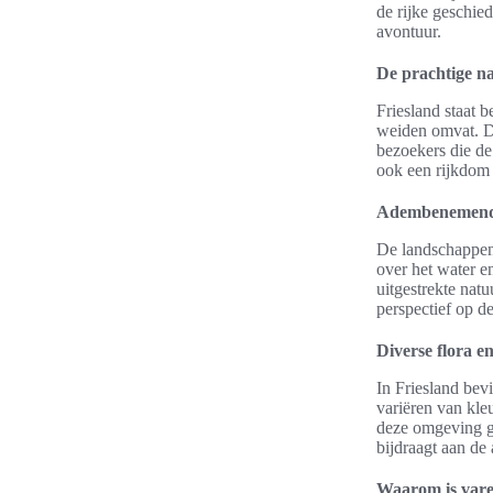
de rijke geschie
avontuur.
De prachtige n
Friesland staat b
weiden omvat. D
bezoekers die de
ook een rijkdom 
Adembenemend
De landschappen 
over het water en
uitgestrekte nat
perspectief op d
Diverse flora e
In Friesland bevi
variëren van kle
deze omgeving ge
bijdraagt aan de 
Waarom is vare