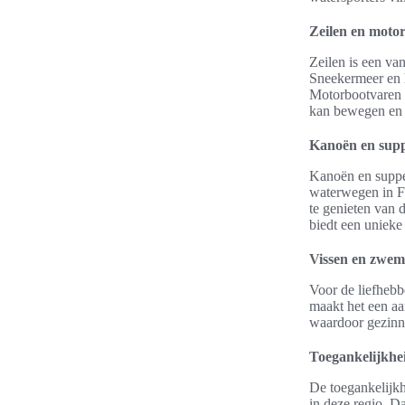
Zeilen en moto
Zeilen is een van
Sneekermeer en h
Motorbootvaren i
kan bewegen en v
Kanoën en sup
Kanoën en suppen
waterwegen in Fr
te genieten van 
biedt een uniek
Vissen en zwe
Voor de liefhebbe
maakt het een aa
waardoor gezinn
Toegankelijkhe
De toegankelijkh
in deze regio. 