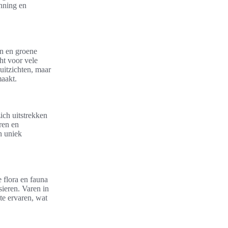
anning en
en en groene
t voor vele
uitzichten, maar
maakt.
ich uitstrekken
ren en
n uniek
e flora en fauna
sieren. Varen in
te ervaren, wat