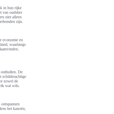
k in hun rijke
et van oudsher
rs niet alleen
erbonden zijn.
le economie en
sland, waarlangs
laatsvinden.
 onthullen. De
 schilderachtige
oor zowel de
elk wat wils.
s ontspannen
jdens het kanoën,