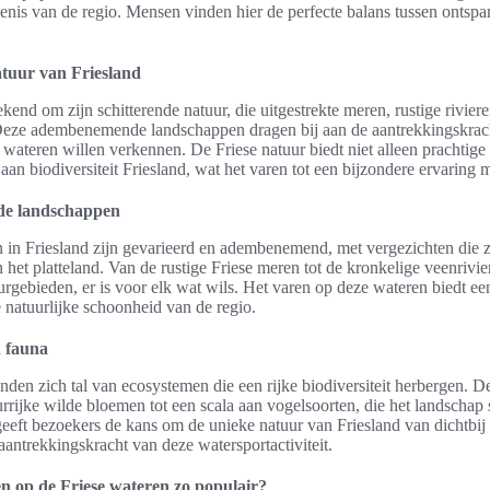
denis van de regio. Mensen vinden hier de perfecte balans tussen ontsp
atuur van Friesland
ekend om zijn schitterende natuur, die uitgestrekte meren, rustige rivier
eze adembenemende landschappen dragen bij aan de aantrekkingskrach
 wateren willen verkennen. De Friese natuur biedt niet alleen prachtige 
aan biodiversiteit Friesland, wat het varen tot een bijzondere ervaring 
e landschappen
in Friesland zijn gevarieerd en adembenemend, met vergezichten die z
 het platteland. Van de rustige Friese meren tot de kronkelige veenrivie
uurgebieden, er is voor elk wat wils. Het varen op deze wateren biedt ee
e natuurlijke schoonheid van de regio.
n fauna
nden zich tal van ecosystemen die een rijke biodiversiteit herbergen. D
urrijke wilde bloemen tot een scala aan vogelsoorten, die het landschap 
eft bezoekers de kans om de unieke natuur van Friesland van dichtbij 
aantrekkingskracht van deze watersportactiviteit.
n op de Friese wateren zo populair?