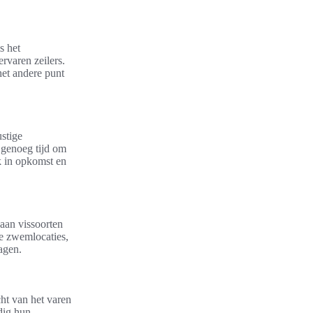
s het
rvaren zeilers.
het andere punt
stige
r genoeg tijd om
k in opkomst en
 aan vissoorten
ge zwemlocaties,
agen.
cht van het varen
dig hun