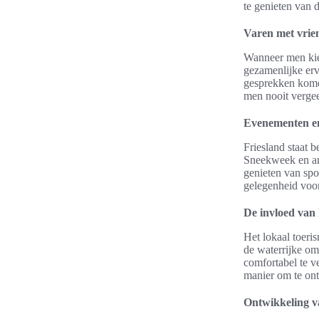
te genieten van 
Varen met vrien
Wanneer men kie
gezamenlijke erv
gesprekken komen
men nooit vergee
Evenementen en 
Friesland staat 
Sneekweek en an
genieten van spo
gelegenheid voor
De invloed van 
Het lokaal toeri
de waterrijke o
comfortabel te ve
manier om te ont
Ontwikkeling 