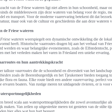
racht van de Friese wateren ligt niet alleen in hun schoonheid, maar oo
l sinds de middeleeuwen zijn deze wateren van belang voor de regio, m
del en transport. Voor de moderne vaarervaring betekent dit dat bezoeke
natuur, maar ook van de cultuur en geschiedenis die aan deze wateren v
n de Friese wateren
 Friese wateren
weerspiegelt een dynamische ontwikkeling die de loka
rmd heeft. Historische vaarroutes dragen bij aan het verhaal van Frie
d werden en waar belangrijke evenementen, zoals de Elfstedentocht, p
n met het verleden maken het varen in Friesland een unieke ervaring.
vaarroutes en hun aantrekkingskracht
 er talloze
vaarroutes
die de schoonheid en diversiteit van het landschap
ebieden
zoals de Beerenburgerdijk en het Tjeukemeer bieden toegang tot
jke flora en fauna. Elke route biedt een andere
vaarervaring
, perfect v
 ervaren boaters. Van rustige meren tot uitdagende rivieren, er is voor 
 watersportmogelijkheden
een breed scala aan watersportmogelijkheden die zowel avontuurlijke al
ijk maken. Van zeilen op uitgestrekte meren tot genieten van de stilte ti
den hier alles wat hun hart begeert.