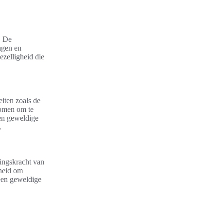
. De
agen en
zelligheid die
eiten zoals de
omen om te
een geweldige
.
kingskracht van
heid om
 een geweldige