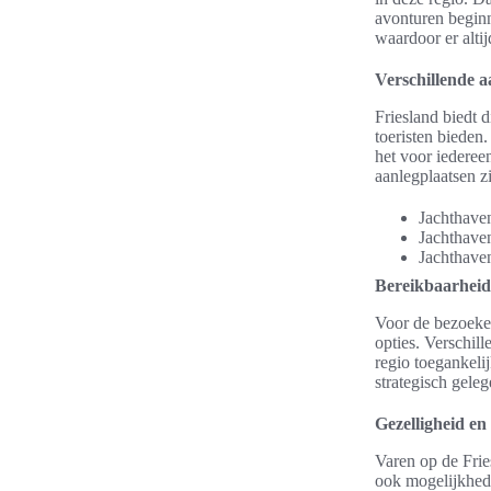
avonturen beginn
waardoor er altij
Verschillende a
Friesland biedt 
toeristen bieden
het voor iedere
aanlegplaatsen zi
Jachthave
Jachthav
Jachthave
Bereikbaarheid
Voor de bezoeker
opties. Verschil
regio toegankeli
strategisch geleg
Gezelligheid en 
Varen op de Frie
ook mogelijkhede