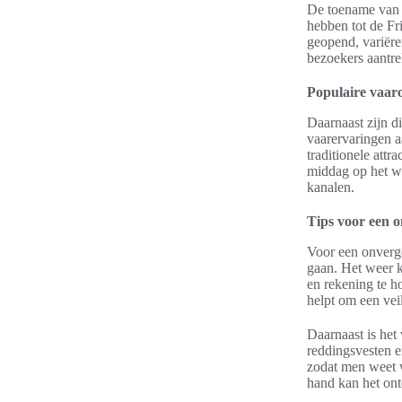
De toename van 
hebben tot de Fr
geopend, variër
bezoekers aantre
Populaire vaar
Daarnaast zijn d
vaarervaringen a
traditionele att
middag op het wa
kanalen.
Tips voor een o
Voor een onverge
gaan. Het weer k
en rekening te h
helpt om een veil
Daarnaast is het
reddingsvesten e
zodat men weet w
hand kan het on