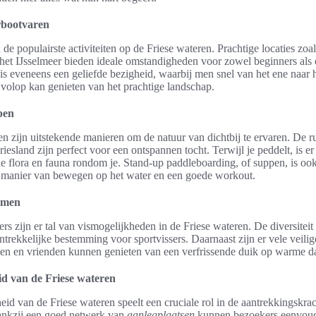
rbootvaren
 de populairste activiteiten op de Friese wateren. Prachtige locaties zoal
et IJsselmeer bieden ideale omstandigheden voor zowel beginners als e
s eveneens een geliefde bezigheid, waarbij men snel van het ene naar 
olop kan genieten van het prachtige landschap.
pen
 zijn uitstekende manieren om de natuur van dichtbij te ervaren. De ru
iesland zijn perfect voor een ontspannen tocht. Terwijl je peddelt, is e
de flora en fauna rondom je. Stand-up paddleboarding, of suppen, is oo
e manier van bewegen op het water en een goede workout.
mmen
rs zijn er tal van vismogelijkheden in de Friese wateren. De diversiteit
ntrekkelijke bestemming voor sportvissers. Daarnaast zijn er vele veili
en en vrienden kunnen genieten van een verfrissende duik op warme d
id van de Friese wateren
eid van de Friese wateren speelt een cruciale rol in de aantrekkingskra
Dankzij een goed netwerk van
aanlegplaatsen
kunnen bezoekers eenvou