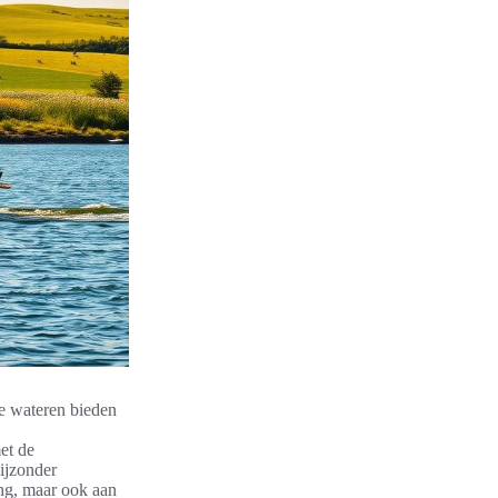
ese wateren bieden
et de
bijzonder
ing, maar ook aan