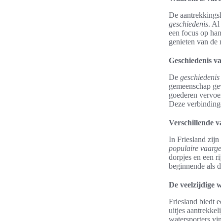
De aantrekkingsk
geschiedenis
. A
een focus op han
genieten van de 
Geschiedenis va
De
geschiedenis
gemeenschap gevo
goederen vervoer
Deze verbindinge
Verschillende 
In Friesland zijn
populaire vaarg
dorpjes en een ri
beginnende als de
De veelzijdige
Friesland biedt 
uitjes aantrekkel
watersporters vin