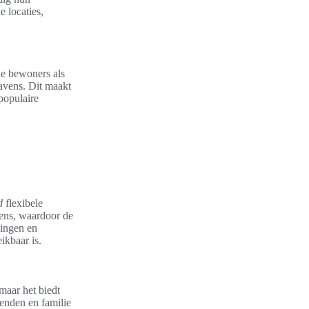
 locaties,
le bewoners als
havens. Dit maakt
populaire
d
flexibele
vens, waardoor de
dingen en
ikbaar is.
maar het biedt
ienden en familie