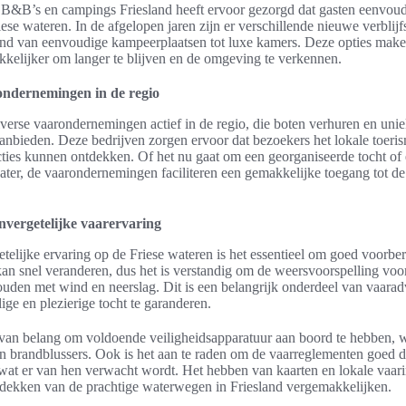
B&B’s en campings Friesland heeft ervoor gezorgd dat gasten eenvou
iese wateren. In de afgelopen jaren zijn er verschillende nieuwe verbli
end van eenvoudige kampeerplaatsen tot luxe kamers. Deze opties make
kkelijker om langer te blijven en de omgeving te verkennen.
ondernemingen in de regio
iverse vaarondernemingen actief in de regio, die boten verhuren en uni
anbieden. Deze bedrijven zorgen ervoor dat bezoekers het lokale toeri
racties kunnen ontdekken. Of het nu gaat om een georganiseerde tocht o
ter, de vaarondernemingen faciliteren een gemakkelijke toegang tot de
nvergetelijke vaarervaring
telijke ervaring op de Friese wateren is het essentieel om goed voorber
an snel veranderen, dus het is verstandig om de weersvoorspelling voor
ouden met wind en neerslag. Dit is een belangrijk onderdeel van vaarad
ige en plezierige tocht te garanderen.
 van belang om voldoende veiligheidsapparatuur aan boord te hebben, 
n brandblussers. Ook is het aan te raden om de vaarreglementen goed 
at er van hen verwacht wordt. Het hebben van kaarten en lokale vaari
tdekken van de prachtige waterwegen in Friesland vergemakkelijken.