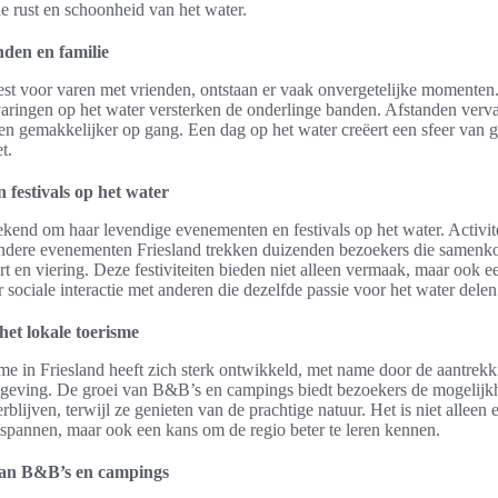
de rust en schoonheid van het water.
den en familie
st voor varen met vrienden, ontstaan er vaak onvergetelijke momenten
aringen op het water versterken de onderlinge banden. Afstanden verv
 gemakkelijker op gang. Een dag op het water creëert een sfeer van ge
t.
festivals op het water
bekend om haar levendige evenementen en festivals op het water. Activit
dere evenementen Friesland trekken duizenden bezoekers die samenk
rt en viering. Deze festiviteiten bieden niet alleen vermaak, maar ook 
 sociale interactie met anderen die dezelfde passie voor het water delen
het lokale toerisme
sme in Friesland heeft zich sterk ontwikkeld, met name door de aantrek
mgeving. De groei van B&B’s en campings biedt bezoekers de mogelijk
rblijven, terwijl ze genieten van de prachtige natuur. Het is niet alleen
spannen, maar ook een kans om de regio beter te leren kennen.
van B&B’s en campings