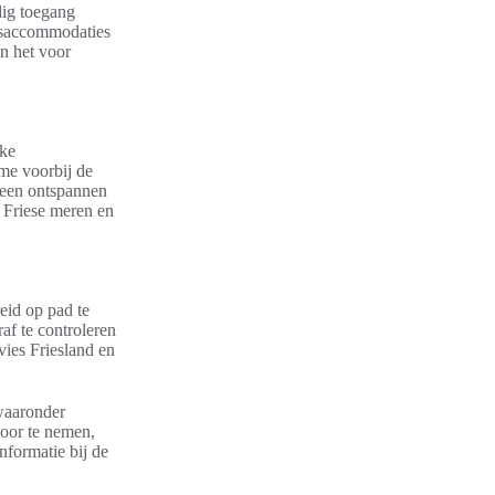
dig toegang
jfsaccommodaties
n het voor
eke
sme voorbij de
f een ontspannen
 Friese meren en
eid op pad te
af te controleren
vies Friesland en
waaronder
door te nemen,
nformatie bij de