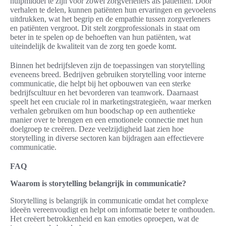
hulpmiddel te zijn voor zowel zorgverleners als patiënten. Door
verhalen te delen, kunnen patiënten hun ervaringen en gevoelens
uitdrukken, wat het begrip en de empathie tussen zorgverleners
en patiënten vergroot. Dit stelt zorgprofessionals in staat om
beter in te spelen op de behoeften van hun patiënten, wat
uiteindelijk de kwaliteit van de zorg ten goede komt.
Binnen het bedrijfsleven zijn de toepassingen van storytelling
eveneens breed. Bedrijven gebruiken storytelling voor interne
communicatie, die helpt bij het opbouwen van een sterke
bedrijfscultuur en het bevorderen van teamwork. Daarnaast
speelt het een cruciale rol in marketingstrategieën, waar merken
verhalen gebruiken om hun boodschap op een authentieke
manier over te brengen en een emotionele connectie met hun
doelgroep te creëren. Deze veelzijdigheid laat zien hoe
storytelling in diverse sectoren kan bijdragen aan effectievere
communicatie.
FAQ
Waarom is storytelling belangrijk in communicatie?
Storytelling is belangrijk in communicatie omdat het complexe
ideeën vereenvoudigt en helpt om informatie beter te onthouden.
Het creëert betrokkenheid en kan emoties oproepen, wat de