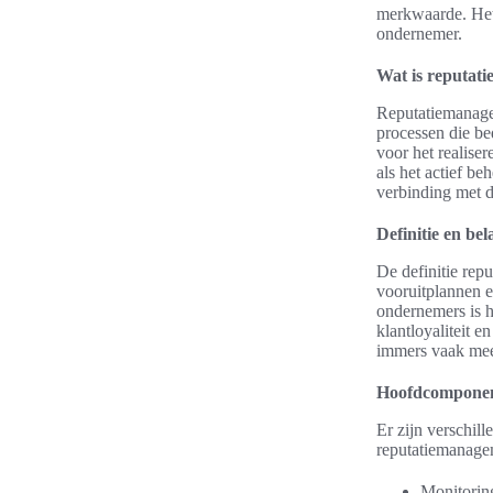
merkwaarde. Het 
ondernemer.
Wat is reputat
Reputatiemanagem
processen die be
voor het realise
als het actief be
verbinding met d
Definitie en be
De definitie rep
vooruitplannen e
ondernemers is h
klantloyaliteit e
immers vaak mee
Hoofdcomponen
Er zijn verschil
reputatiemanage
Monitoring