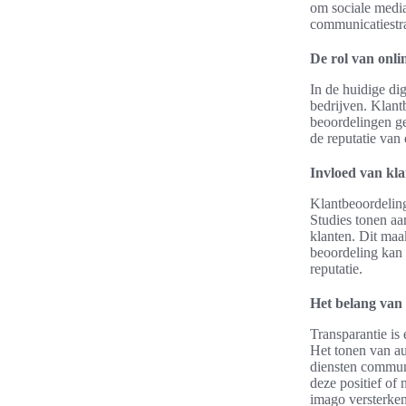
om sociale media
communicatiestr
De rol van onli
In de huidige dig
bedrijven. Klant
beoordelingen ge
de reputatie van 
Invloed van kla
Klantbeoordeling
Studies tonen aa
klanten. Dit maa
beoordeling kan 
reputatie.
Het belang van 
Transparantie is
Het tonen van au
diensten commun
deze positief of 
imago versterken