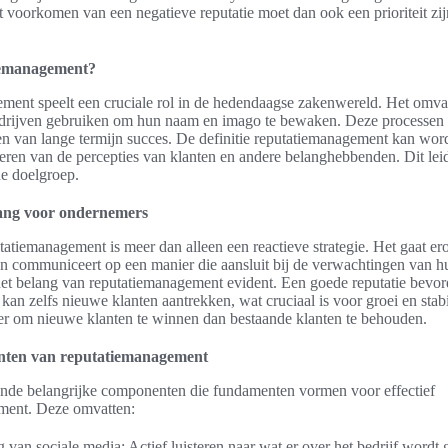
voorkomen van een negatieve reputatie moet dan ook een prioriteit zij
iemanagement?
ent speelt een cruciale rol in de hedendaagse zakenwereld. Het omvat
drijven gebruiken om hun naam en imago te bewaken. Deze processen z
ren van lange termijn succes. De definitie reputatiemanagement kan wo
heren van de percepties van klanten en andere belanghebbenden. Dit leid
e doelgroep.
lang voor ondernemers
utatiemanagement is meer dan alleen een reactieve strategie. Het gaat er
n communiceert op een manier die aansluit bij de verwachtingen van h
et belang van reputatiemanagement evident. Een goede reputatie bevor
n kan zelfs nieuwe klanten aantrekken, wat cruciaal is voor groei en stabil
r om nieuwe klanten te winnen dan bestaande klanten te behouden.
ten van reputatiemanagement
lende belangrijke componenten die fundamenten vormen voor effectief
ment. Deze omvatten:
 van sociale media: Actief luisteren naar wat er over het bedrijf wordt