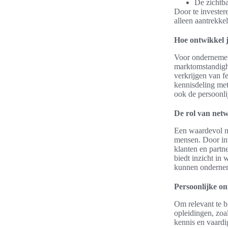
De zichtba
Door te invester
alleen aantrekke
Hoe ontwikkel j
Voor ondernemers
marktomstandigh
verkrijgen van f
kennisdeling met 
ook de persoonli
De rol van net
Een waardevol n
mensen. Door in
klanten en partn
biedt inzicht in
kunnen ondernem
Persoonlijke on
Om relevant te b
opleidingen, zoa
kennis en vaard