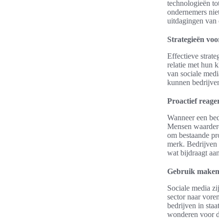
technologieën tot
ondernemers niet
uitdagingen van 
Strategieën voo
Effectieve strate
relatie met hun 
van sociale medi
kunnen bedrijven
Proactief reage
Wanneer een bedri
Mensen waardere
om bestaande pro
merk. Bedrijven 
wat bijdraagt aa
Gebruik maken 
Sociale media zij
sector naar vore
bedrijven in staa
wonderen voor d