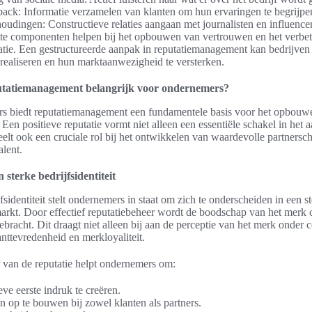
ack: Informatie verzamelen van klanten om hun ervaringen te begrijpe
udingen: Constructieve relaties aangaan met journalisten en influencer
ste componenten helpen bij het opbouwen van vertrouwen en het verbet
latie. Een gestructureerde aanpak in reputatiemanagement kan bedrijve
e realiseren en hun marktaanwezigheid te versterken.
tatiemanagement belangrijk voor ondernemers?
s biedt reputatiemanagement een fundamentele basis voor het opbouwe
t. Een positieve reputatie vormt niet alleen een essentiële schakel in het
eelt ook een cruciale rol bij het ontwikkelen van waardevolle partnersc
alent.
sterke bedrijfsidentiteit
fsidentiteit stelt ondernemers in staat om zich te onderscheiden in een s
arkt. Door effectief reputatiebeheer wordt de boodschap van het merk c
ebracht. Dit draagt niet alleen bij aan de perceptie van het merk onder
nttevredenheid en merkloyaliteit.
 van de reputatie helpt ondernemers om:
eve eerste indruk te creëren.
 op te bouwen bij zowel klanten als partners.