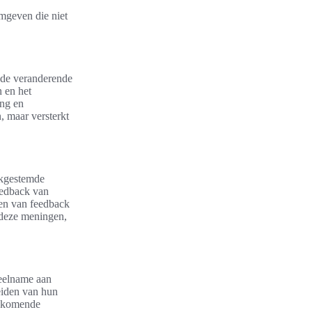
rmgeven die niet
n de veranderende
 en het
ing en
n, maar versterkt
jkgestemde
eedback van
ken van feedback
r deze meningen,
deelname aan
eiden van hun
opkomende