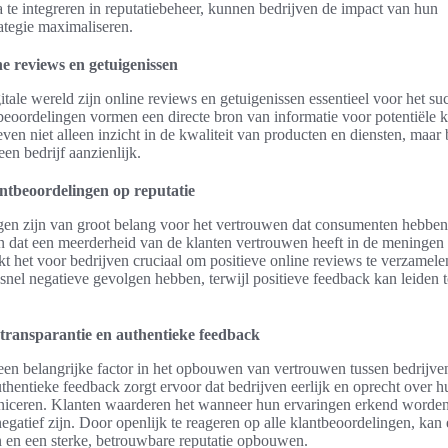
 te integreren in reputatiebeheer, kunnen bedrijven de impact van hun
ategie maximaliseren.
ne reviews en getuigenissen
itale wereld zijn online reviews en getuigenissen essentieel voor het su
beoordelingen vormen een directe bron van informatie voor potentiële 
ven niet alleen inzicht in de kwaliteit van producten en diensten, maa
een bedrijf aanzienlijk.
ntbeoordelingen op reputatie
en zijn van groot belang voor het vertrouwen dat consumenten hebben
n dat een meerderheid van de klanten vertrouwen heeft in de meningen
kt het voor bedrijven cruciaal om positieve online reviews te verzamele
snel negatieve gevolgen hebben, terwijl positieve feedback kan leiden t
transparantie en authentieke feedback
 een belangrijke factor in het opbouwen van vertrouwen tussen bedrijve
thentieke feedback zorgt ervoor dat bedrijven eerlijk en oprecht over 
iceren. Klanten waarderen het wanneer hun ervaringen erkend worden
negatief zijn. Door openlijk te reageren op alle klantbeoordelingen, kan 
 en een sterke, betrouwbare reputatie opbouwen.