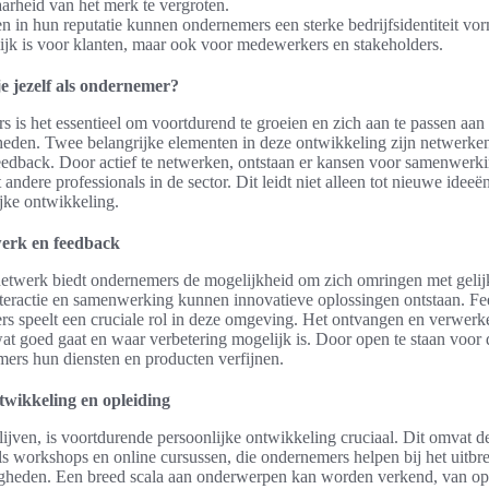
arheid van het merk te vergroten.
en in hun reputatie kunnen ondernemers een sterke bedrijfsidentiteit vo
lijk is voor klanten, maar ook voor medewerkers en stakeholders.
e jezelf als ondernemer?
 is het essentieel om voortdurend te groeien en zich aan te passen aa
eden. Twee belangrijke elementen in deze ontwikkeling zijn netwerken
eedback. Door actief te netwerken, ontstaan er kansen voor samenwerk
andere professionals in de sector. Dit leidt niet alleen tot nieuwe ideeë
jke ontwikkeling.
werk en feedback
etwerk biedt ondernemers de mogelijkheid om zich omringen met geli
teractie en samenwerking kunnen innovatieve oplossingen ontstaan. F
ers speelt een cruciale rol in deze omgeving. Het ontvangen en verwer
 wat goed gaat en waar verbetering mogelijk is. Door open te staan voo
ers hun diensten en producten verfijnen.
twikkeling en opleiding
lijven, is voortdurende persoonlijke ontwikkeling cruciaal. Dit omvat 
ls workshops en online cursussen, die ondernemers helpen bij het uitbr
igheden. Een breed scala aan onderwerpen kan worden verkend, van 