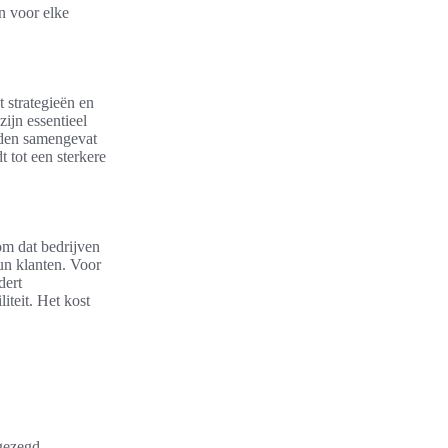
n voor elke
 strategieën en
ijn essentieel
rden samengevat
t tot een sterkere
om dat bedrijven
un klanten. Voor
dert
iteit. Het kost
 gezegd.