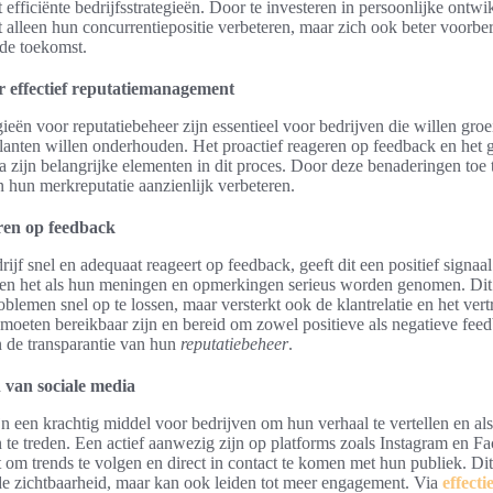
 efficiënte bedrijfsstrategieën. Door te investeren in persoonlijke ontw
 alleen hun concurrentiepositie verbeteren, maar zich ook beter voorbe
de toekomst.
r effectief reputatiemanagement
gieën voor reputatiebeheer zijn essentieel voor bedrijven die willen gro
klanten willen onderhouden. Het proactief reageren op feedback en het
a zijn belangrijke elementen in dit proces. Door deze benaderingen toe 
 hun merkreputatie aanzienlijk verbeteren.
ren op feedback
jf snel en adequaat reageert op feedback, geeft dit een positief signaal
n het als hun meningen en opmerkingen serieus worden genomen. Dit h
blemen snel op te lossen, maar versterkt ook de klantrelatie en het ver
moeten bereikbaar zijn en bereid om zowel positieve als negatieve feed
n de transparantie van hun
reputatiebeheer
.
van sociale media
n een krachtig middel voor bedrijven om hun verhaal te vertellen en als 
n te treden. Een actief aanwezig zijn op platforms zoals Instagram en Fa
t om trends te volgen en direct in contact te komen met hun publiek. Dit
e zichtbaarheid, maar kan ook leiden tot meer engagement. Via
effecti