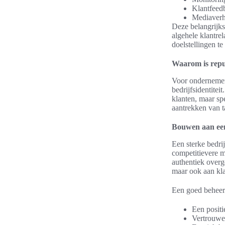
Klantfeedb
Mediaverho
Deze belangrijk
algehele klantre
doelstellingen t
Waarom is repu
Voor ondernemer
bedrijfsidentitei
klanten, maar sp
aantrekken van t
Bouwen aan een 
Een sterke bedrij
competitievere m
authentiek overg
maar ook aan kla
Een goed beheer
Een positi
Vertrouwen