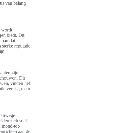
dus van belang
n wordt
en biedt. Dit
t aan dat
sterke reputatie
ijn.
anten zijn
eschouwen. Dit
uwen, vinden het
tie vereist, maar
n vanwege
eiden zich snel
e mond-tot-
aanrichten aan de