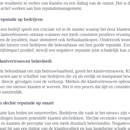
ie resulteren in verlies van klanten en een daling van de omzet. Het is 
 actief werken aan hun reputatiemanagement.
eputatie op bedrijven
 een bedrijf speelt een cruciale rol in de manier waarop het door klante
ntvertrouwen ontstaat wanneer een merk consistent positieve ervaring
lleen de loyaliteit, maar stimuleert ook herhaalaankopen. Onderzoek toon
er kiezen voor bedrijven die bekendstaan om hun goede reputatie. Een 
ijfsimpact positief, terwijl een negatieve reputatie juist schadelijk kan z
klantvertrouwen beïnvloedt
 bekendstaat om zijn betrouwbaarheid, groeit het klantvertrouwen. Kl
cten aan te schaffen van bedrijven die zij als eerlijk en transparant b
t directe gevolgen voor de verkoop. Merken die klantvertrouwen opbo
er om nieuwe klanten te werven. Het is een proces dat tijd en consisten
 aanzienlijk.
n slechte reputatie op omzet
tatie kan leiden tot omzetverlies. Bedrijven die vaak in het nieuws zij
dingen kunnen potentiële klanten afschrikken. Slechte recensies verspr
 en kunnen de perceptie van een merk drastisch beïnvloeden. Negatiev
gt bij aan een daling van de klantloyaliteit en kan langdurige schade 