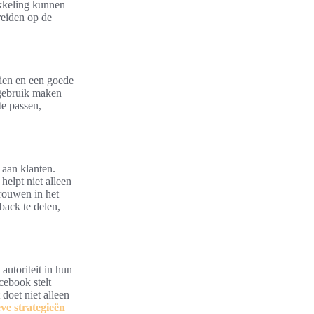
ikkeling kunnen
reiden op de
eien en een goede
 gebruik maken
te passen,
 aan klanten.
elpt niet alleen
trouwen in het
back te delen,
autoriteit in hun
cebook stelt
 doet niet alleen
eve strategieën