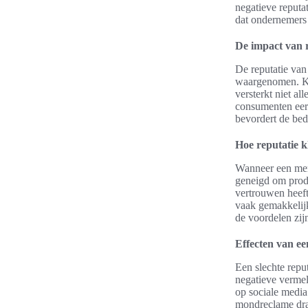
negatieve reputat
dat ondernemers
De impact van r
De reputatie van
waargenomen. Kla
versterkt niet a
consumenten eerd
bevordert de bedr
Hoe reputatie 
Wanneer een merk
geneigd om produ
vertrouwen heef
vaak gemakkelijk
de voordelen zijn
Effecten van ee
Een slechte repu
negatieve vermel
op sociale media
mondreclame draa