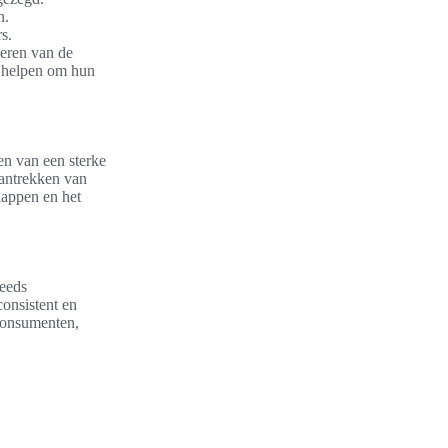
n.
s.
eren van de
n helpen om hun
n van een sterke
 aantrekken van
happen en het
teeds
onsistent en
 consumenten,