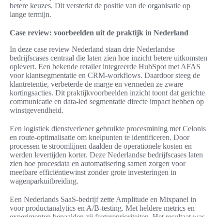
betere keuzes. Dit versterkt de positie van de organisatie op
lange termijn.
Case review: voorbeelden uit de praktijk in Nederland
In deze case review Nederland staan drie Nederlandse
bedrijfscases centraal die laten zien hoe inzicht betere uitkomsten
oplevert. Een bekende retailer integreerde HubSpot met AFAS
voor klantsegmentatie en CRM-workflows. Daardoor steeg de
klantretentie, verbeterde de marge en vermeden ze zware
kortingsacties. Dit praktijkvoorbeelden inzicht toont dat gerichte
communicatie en data-led segmentatie directe impact hebben op
winstgevendheid.
Een logistiek dienstverlener gebruikte procesmining met Celonis
en route-optimalisatie om knelpunten te identificeren. Door
processen te stroomlijnen daalden de operationele kosten en
werden levertijden korter. Deze Nederlandse bedrijfscases laten
zien hoe procesdata en automatisering samen zorgen voor
meetbare efficiëntiewinst zonder grote investeringen in
wagenparkuitbreiding.
Een Nederlands SaaS-bedrijf zette Amplitude en Mixpanel in
voor productanalytics en A/B-testing. Met heldere metrics en
experimenten bepaalden zij featureprioriteiten. Het resultaat was