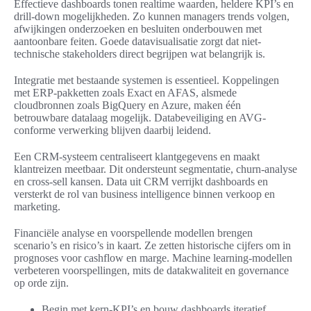
Effectieve dashboards tonen realtime waarden, heldere KPI’s en
drill-down mogelijkheden. Zo kunnen managers trends volgen,
afwijkingen onderzoeken en besluiten onderbouwen met
aantoonbare feiten. Goede datavisualisatie zorgt dat niet-
technische stakeholders direct begrijpen wat belangrijk is.
Integratie met bestaande systemen is essentieel. Koppelingen
met ERP-pakketten zoals Exact en AFAS, alsmede
cloudbronnen zoals BigQuery en Azure, maken één
betrouwbare datalaag mogelijk. Databeveiliging en AVG-
conforme verwerking blijven daarbij leidend.
Een CRM-systeem centraliseert klantgegevens en maakt
klantreizen meetbaar. Dit ondersteunt segmentatie, churn-analyse
en cross-sell kansen. Data uit CRM verrijkt dashboards en
versterkt de rol van business intelligence binnen verkoop en
marketing.
Financiële analyse en voorspellende modellen brengen
scenario’s en risico’s in kaart. Ze zetten historische cijfers om in
prognoses voor cashflow en marge. Machine learning-modellen
verbeteren voorspellingen, mits de datakwaliteit en governance
op orde zijn.
Begin met kern-KPI’s en bouw dashboards iteratief.