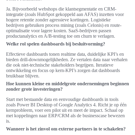
Ja. Bijvoorbeeld webshops die klantsegmentatie en CRM-
integratie (zoals HubSpot gekoppeld aan AFAS) inzetten voor
hogere retentie zonder agressieve kortingen. Logistieke
bedrijven gebruiken process mining (zoals Celonis) en route-
optimalisatie voor lagere kosten. SaaS-bedrijven passen
productanalytics en A/B-testing toe om churn te verlagen.
Welke rol spelen dashboards bij besluitvorming?
Effectieve dashboards tonen realtime data, duidelijke KPI’s en
bieden drill-downmogelijkheden. Ze vertalen data naar verhalen
die ook niet-technische stakeholders begrijpen. Iteratieve
ontwikkeling en focus op kern-KPI’s zorgen dat dashboards
bruikbaar blijven.
Hoe kunnen kleine en middelgrote ondernemingen beginnen
zonder grote investeringen?
Start met bestaande data en eenvoudige dashboards in tools
zoals Power BI Desktop of Google Analytics 4. Richt je op één
kernprobleem, voer een pilot uit en meet de impact. Schaal op
met koppelingen naar ERP/CRM als de businesscase bewezen
is.
Wanneer is het zinvol om externe partners in te schakelen?