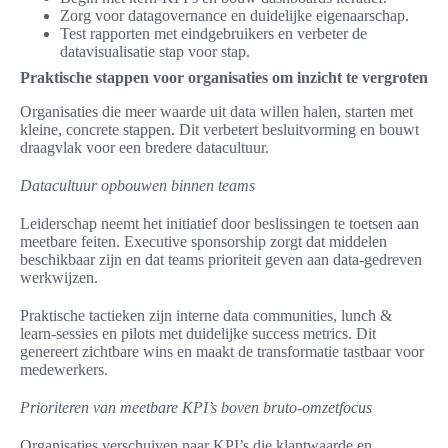
Zorg voor datagovernance en duidelijke eigenaarschap.
Test rapporten met eindgebruikers en verbeter de
datavisualisatie stap voor stap.
Praktische stappen voor organisaties om inzicht te vergroten
Organisaties die meer waarde uit data willen halen, starten met
kleine, concrete stappen. Dit verbetert besluitvorming en bouwt
draagvlak voor een bredere datacultuur.
Datacultuur opbouwen binnen teams
Leiderschap neemt het initiatief door beslissingen te toetsen aan
meetbare feiten. Executive sponsorship zorgt dat middelen
beschikbaar zijn en dat teams prioriteit geven aan data-gedreven
werkwijzen.
Praktische tactieken zijn interne data communities, lunch &
learn-sessies en pilots met duidelijke success metrics. Dit
genereert zichtbare wins en maakt de transformatie tastbaar voor
medewerkers.
Prioriteren van meetbare KPI’s boven bruto-omzetfocus
Organisaties verschuiven naar KPI’s die klantwaarde en