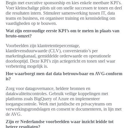
Begin met executive sponsorship en kies enkele meetbare KPI’s.
Voer kleinschalige pilots uit om snelle successen te tonen en deel
die resultaten intern. Stimuleer samenwerking tussen IT, data
teams en business, en organiseer training en kennisdeling om
vaardigheden op te bouwen.
Wat zijn eenvoudige eerste KPI’s om te meten in plaats van
bruto-omzet?
Voorbeelden zijn klantretentiepercentage,
klantlevensduurwaarde (CLV), conversieratio’s per
marketingkanaal, gemiddelde orderwaarde en operationele
doorlooptijd. Deze KPI’s zijn actiegericht en tonen snel waar
verbetering mogelijk is.
Hoe waarborgt men dat data betrouwbaar en AVG-conform
is?
Zorg voor datagovernance, heldere bronnen en
datakwaliteitscontroles. Gebruik veilige koppelingen met
platforms zoals BigQuery of Azure en implementeer
toegangscontrole. Werk met juridische en privacyteams om
verwerkingsgrondslagen en consent te documenteren, in lijn met
de AVG.
Zijn er Nederlandse voorbeelden waar inzicht leidde tot
betere resultaten?