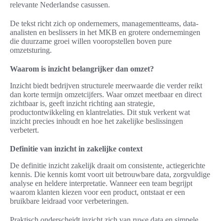
relevante Nederlandse casussen.
De tekst richt zich op ondernemers, managementteams, data-
analisten en beslissers in het MKB en grotere ondernemingen
die duurzame groei willen vooropstellen boven pure
omzetsturing.
Waarom is inzicht belangrijker dan omzet?
Inzicht biedt bedrijven structurele meerwaarde die verder reikt
dan korte termijn omzetcijfers. Waar omzet meetbaar en direct
zichtbaar is, geeft inzicht richting aan strategie,
productontwikkeling en klantrelaties. Dit stuk verkent wat
inzicht precies inhoudt en hoe het zakelijke beslissingen
verbetert.
Definitie van inzicht in zakelijke context
De definitie inzicht zakelijk draait om consistente, actiegerichte
kennis. Die kennis komt voort uit betrouwbare data, zorgvuldige
analyse en heldere interpretatie. Wanneer een team begrijpt
waarom klanten kiezen voor een product, ontstaat er een
bruikbare leidraad voor verbeteringen.
Praktisch onderscheidt inzicht zich van ruwe data en simpele