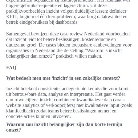
hogere gebruiksfrequentie en lagere churn. Uit deze
praktijkvoorbeelden inzicht volgen duidelijke lessen: definieer
KPI’s, begin met één kernprobleem, waarborg datakwaliteit en
betrek eindgebruikers bij dashboards.
Samengevat bewijzen deze case review Nederland voorbeelden
dat inzicht leidt tot betere beslissingen, kostenreductie en
duurzame groei. De cases bieden toepasbare aanbevelingen voor
organisaties in Nederland die de stelling “Waarom is inzicht
belangrijker dan omzet?” praktisch willen maken.
FAQ
Wat bedoelt men met ‘inzicht’ in een zakelijke context?
Inzicht betekent consistente, actiegerichte kennis die voortkomt
uit betrouwbare data, analyse en interpretatie. Het gaat verder
dan ruwe cijfers: inzicht combineert kwantitatieve data (zoals
website-analytics of verkoopcijfers) met kwalitatieve input (zoals
klantfeedback) zodat teams betere beslissingen nemen en
concrete acties kunnen uitvoeren.
Waarom zou inzicht belangrijker zijn dan korte termijn
omzet?