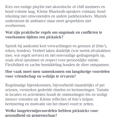
Kies een rustige playlist met akoestische of chill nummers en
houd volume laag. Kleine Bluetooth-speakers volstaan; houd
rekening met omwonenden en andere parkbezoekers. Muziek
ondersteunt de ambiance maar moet gesprekken niet
overheersen.
Wat zijn praktische regels om ongemak en conflicten te
voorkomen tijdens een picknick?
Spreek bij aankomst kort verwachtingen en grenzen af (foto’s,
roken, honden). Verdeel taken duidelijk (wie neemt afvalzakken
mee, wie regelt servies) en stel eenvoudige gedragsregels op,
zoals afval opruimen en respect voor persoonlijke ruimte.
Flexibiliteit en zachte bemiddeling houden de sfeer ontspannen.
Hoe vaak moet men samenkomen om langdurige voordelen
voor vriendschap en welzijn te ervaren?
Regelmatige bijeenkomsten, bijvoorbeeld maandelijks of per
seizoen, versterken gedeelde rituelen en herinneringen. Variatie
in locaties en activiteiten houdt de ontmoetingen fris en nodigt
nieuwe vrienden uit. Kleine reflecties of foto’s helpen
herinnering en motivatie om het ritueel voort te zetten.
Welke langetermijnvoordelen hebben picknicks voor
gezondheid en gemeenschap?