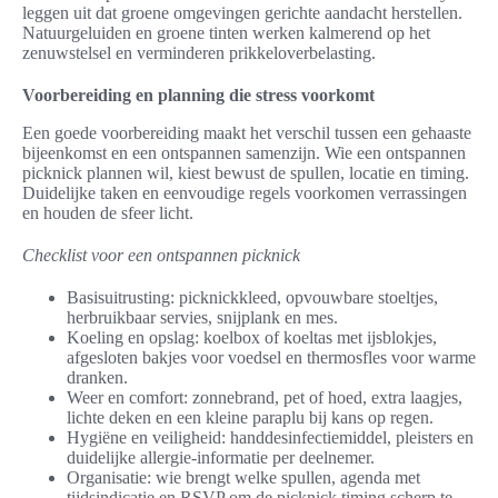
leggen uit dat groene omgevingen gerichte aandacht herstellen.
Natuurgeluiden en groene tinten werken kalmerend op het
zenuwstelsel en verminderen prikkeloverbelasting.
Voorbereiding en planning die stress voorkomt
Een goede voorbereiding maakt het verschil tussen een gehaaste
bijeenkomst en een ontspannen samenzijn. Wie een ontspannen
picknick plannen wil, kiest bewust de spullen, locatie en timing.
Duidelijke taken en eenvoudige regels voorkomen verrassingen
en houden de sfeer licht.
Checklist voor een ontspannen picknick
Basisuitrusting: picknickkleed, opvouwbare stoeltjes,
herbruikbaar servies, snijplank en mes.
Koeling en opslag: koelbox of koeltas met ijsblokjes,
afgesloten bakjes voor voedsel en thermosfles voor warme
dranken.
Weer en comfort: zonnebrand, pet of hoed, extra laagjes,
lichte deken en een kleine paraplu bij kans op regen.
Hygiëne en veiligheid: handdesinfectiemiddel, pleisters en
duidelijke allergie-informatie per deelnemer.
Organisatie: wie brengt welke spullen, agenda met
tijdsindicatie en RSVP om de picknick timing scherp te