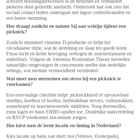
activeert beloningsnetwerken in de hersenen en vermindert
piekeren door gedeelde aandacht. Onderzoek laat ook zien dat
sociaal contact buiten samengaat met lagere cortisolwaarden en
een betere stemming.
Hoe draagt zonlicht en natuur bij aan welzijn tijdens een
picknick?
Zonlicht stimuleert vitamine D-productie en helpt het
circadiaanse ritme, wat de stemming en slaap ten goede komt.
Frisse lucht en lichte beweging verhogen de zuurstofopname en
endorfines. Volgens de Attention Restoration Theory herstellen
natuurlijke omgevingen de concentratie sneller dan stedelijke
settings, wat mentale vermoeidheid vermindert.
Wat moet men meenemen om stress bij een picknick te
voorkomen?
Een eenvoudige checklist helpt: picknickkleed of opvouwbare
stoeltjes, koelbox of koeltas, herbruikbaar servies, vuilniszakken,
zonnebrand en insectenwerende middelen. Voeg thermosfles,
extra lagen en basis EHBO-spullen toe. Duidelijke taakverdeling
en RSVP voorkomen last-minute zorgen.
Hoe kiest men de beste locatie en timing in Nederland?
Kies locatie op basis van doel: rust (Veluwe, Oosterpark),