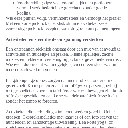
Voorbereidingstips: veel vooraf snijden en portioneren;
vermijd sterk bederfelijke gerechten zonder goede
koeling.
Wie deze punten volgt, vermindert stress en verhoogt het plezier.
Met een korte picknick checklist, slimme locatiekeuzes en
eenvoudige picknick recepten komt de groep ontspannen bijeen.
Activiteiten en sfeer die de ontspanning versterken
Een ontspannen picknick ontstaat door een mix van eenvoudige
activiteiten en duidelijke afspraken. Kleine spelletjes, zachte
muziek en heldere rolverdeling bij picknick geven iedereen rust.
Wie even doorneemt wat mogelijk is, creëert een sfeer waarin
mensen zich welkom voelen.
Laagdrempelige opties zorgen dat niemand zich onder druk
gezet voelt. Kaartspellen zoals Uno of Qwixx passen goed bij
rustige spelletjes voor aan tafel. Voor wie wil bewegen zijn kubb
of frisbee geschikt, en een korte wandelroute biedt frisse lucht
zonder het tempo te forceren.
Activiteiten die verbinding stimuleren werken goed in kleine
groepen. Gespreksspelletjes met kaartjes of een foto scavenger
hunt leiden tot aandachtige uitwisseling. Een korte yoga- of
stretchsessie is een rustige optie voor wie liever minder intens