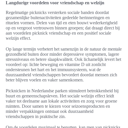
Langdurige voordelen voor vriendschap en welzijn
Regelmatige picknicks versterken sociale banden doordat
gezamenlijke buitenactiviteiten gedeelde herinneringen en
rituelen vormen. Delen van tijd en eten bouwt wederkerigheid
op en vergroot vertrouwen binnen groepen; dat draagt direct bij
aan voordelen picknick vriendschap en een positief sociale
welzijn effect.
Op lange termijn verbetert het samenzijn in de natuur de mentale
gezondheid buiten door minder depressieve symptomen, lagere
stressniveaus en betere slaapkwaliteit. Ook lichamelijk levert het
voordeel op: lichte beweging en vitamine D uit zonlicht
ondersteunen het hart en het immuunsysteem, wat de
duurzaamheid vriendschappen bevordert doordat mensen zich
beter blijven voelen en vaker samenkomen.
Picknicken in Nederlandse parken stimuleert betrokkenheid bij
buurt en gemeenschapsleven. Het sociale welzijn effect leidt
vaker tot deelname aan lokale activiteiten en zorg voor groene
ruimten. Door samen te kiezen voor seizoensproducten en
minder verpakkingen ontstaat ook duurzaamheid
vriendschappen in praktische zin.
Om de voordelen maximaal te benutten, kan men van picknicks