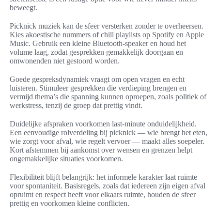
beweegt.
Picknick muziek kan de sfeer versterken zonder te overheersen.
Kies akoestische nummers of chill playlists op Spotify en Apple
Music. Gebruik een kleine Bluetooth-speaker en houd het
volume laag, zodat gesprekken gemakkelijk doorgaan en
omwonenden niet gestoord worden.
Goede gespreksdynamiek vraagt om open vragen en echt
luisteren. Stimuleer gesprekken die verdieping brengen en
vermijd thema’s die spanning kunnen oproepen, zoals politiek of
werkstress, tenzij de groep dat prettig vindt.
Duidelijke afspraken voorkomen last-minute onduidelijkheid.
Een eenvoudige rolverdeling bij picknick — wie brengt het eten,
wie zorgt voor afval, wie regelt vervoer — maakt alles soepeler.
Kort afstemmen bij aankomst over wensen en grenzen helpt
ongemakkelijke situaties voorkomen.
Flexibiliteit blijft belangrijk: het informele karakter laat ruimte
voor spontaniteit. Basisregels, zoals dat iedereen zijn eigen afval
opruimt en respect heeft voor elkaars ruimte, houden de sfeer
prettig en voorkomen kleine conflicten.