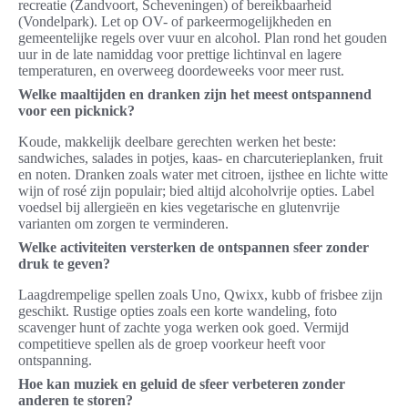
recreatie (Zandvoort, Scheveningen) of bereikbaarheid
(Vondelpark). Let op OV- of parkeermogelijkheden en
gemeentelijke regels over vuur en alcohol. Plan rond het gouden
uur in de late namiddag voor prettige lichtinval en lagere
temperaturen, en overweeg doordeweeks voor meer rust.
Welke maaltijden en dranken zijn het meest ontspannend
voor een picknick?
Koude, makkelijk deelbare gerechten werken het beste:
sandwiches, salades in potjes, kaas- en charcuterieplanken, fruit
en noten. Dranken zoals water met citroen, ijsthee en lichte witte
wijn of rosé zijn populair; bied altijd alcoholvrije opties. Label
voedsel bij allergieën en kies vegetarische en glutenvrije
varianten om zorgen te verminderen.
Welke activiteiten versterken de ontspannen sfeer zonder
druk te geven?
Laagdrempelige spellen zoals Uno, Qwixx, kubb of frisbee zijn
geschikt. Rustige opties zoals een korte wandeling, foto
scavenger hunt of zachte yoga werken ook goed. Vermijd
competitieve spellen als de groep voorkeur heeft voor
ontspanning.
Hoe kan muziek en geluid de sfeer verbeteren zonder
anderen te storen?