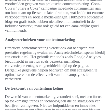
voorbeelden gegeven van praktische contentmarketing. Coca-
Cola’s “Share a Coke” campagne moedigde consumenten aan
om hun naam op flessen te laten drukken, wat leidde tot enorme
verkoopcijfers en sociale media-uitingen. HubSpot’s educatieve
blogs en gratis tools hebben niet alleen hun autoriteit in de
industrie versterkt, maar ook geleid tot een aanzienlijke groei
van hun leads.
Analysetechnieken voor contentmarketing
Effectieve contentmarketing vereist ook dat bedrijven hun
prestaties regelmatig evalueren. Analysetechnieken spelen hierbij
een cruciale rol. Het gebruik van tools zoals Google Analytics
biedt inzicht in metrics zoals bezoekersaantallen,
conversiepercentages en gemiddelde tijd op de pagina.
Dergelijke gegevens helpen bedrijven om hun strategieën te
optimaliseren en de effectiviteit van hun campagnes te
verbeteren.
De toekomst van contentmarketing
De wereld van contentmarketing verandert snel, met een focus
op toekomstige trends en technologieën die de strategieën van
bedrijven vormgeven. Nieuwe hulpmiddelen en innovaties
creëren kansen om effectiever in contact te treden met klanten.