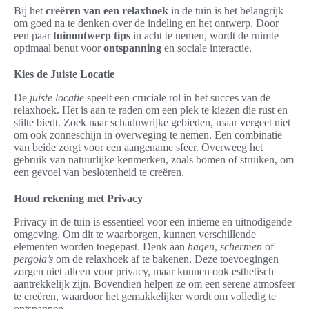
Bij het
creëren van een relaxhoek
in de tuin is het belangrijk
om goed na te denken over de indeling en het ontwerp. Door
een paar
tuinontwerp tips
in acht te nemen, wordt de ruimte
optimaal benut voor
ontspanning
en sociale interactie.
Kies de Juiste Locatie
De
juiste locatie
speelt een cruciale rol in het succes van de
relaxhoek. Het is aan te raden om een plek te kiezen die rust en
stilte biedt. Zoek naar schaduwrijke gebieden, maar vergeet niet
om ook zonneschijn in overweging te nemen. Een combinatie
van beide zorgt voor een aangename sfeer. Overweeg het
gebruik van natuurlijke kenmerken, zoals bomen of struiken, om
een gevoel van beslotenheid te creëren.
Houd rekening met Privacy
Privacy in de tuin is essentieel voor een intieme en uitnodigende
omgeving. Om dit te waarborgen, kunnen verschillende
elementen worden toegepast. Denk aan
hagen
,
schermen
of
pergola’s
om de relaxhoek af te bakenen. Deze toevoegingen
zorgen niet alleen voor privacy, maar kunnen ook esthetisch
aantrekkelijk zijn. Bovendien helpen ze om een serene atmosfeer
te creëren, waardoor het gemakkelijker wordt om volledig te
ontspannen.