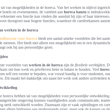
 tal van mogelijkheden in de horeca. Van het werken in stijlvol ingerich
ot hotels en evenementen, de variëteit aan
horeca banen
is indrukwekke
erknemer een functie kan vinden die aansluit bij zijn of haar interesse
voor doorgroei naar hogere functies, waardoor de carrièrekansen aanzien
an werken in de horeca
endbureau voor horeca
biedt een aantal unieke voordelen die het aan
de mensen. Het biedt niet alleen een mogelijkheid om in een dynamische 
aagt ook bij aan persoonlijke groei.
ijden
tste voordelen van
werken in de horeca
zijn de
flexibele werktijden
. D
kans om hun werk en privéleven beter in balans te houden. Veel
horec
om zelf een rooster te bepalen, wat vooral handig is voor studenten, ou
en. Dit maakt het makkelijk om naast het werk ook andere activiteiten 
twikkeling
e horeca hebben tal van mogelijkheden voor
persoonlijke ontwikkeling
lantgerichte omgeving kunnen vaardigheden zoals communicatie, team
g sterk ontwikkeld worden. Daarnaast zijn er vaak opleidingen en cur
 niet alleen bijdragen aan professionele groei, maar ook de kansen op d