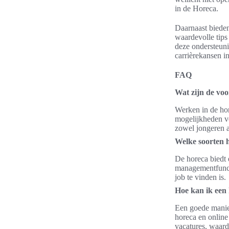
in de Horeca.
Daarnaast bieden 
waardevolle tips
deze ondersteuni
carrièrekansen in
FAQ
Wat zijn de vo
Werken in de hor
mogelijkheden vo
zowel jongeren 
Welke soorten h
De horeca biedt 
managementfuncti
job te vinden is.
Hoe kan ik een
Een goede manier
horeca en online
vacatures, waard