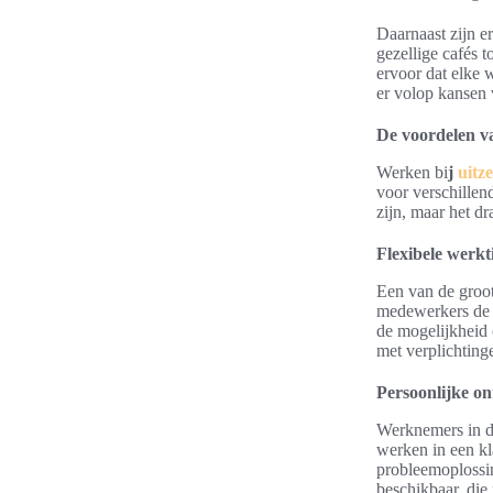
Daarnaast zijn er
gezellige cafés t
ervoor dat elke w
er volop kansen 
De voordelen v
Werken bi
j
uitz
voor verschillen
zijn, maar het dr
Flexibele werkt
Een van de groo
medewerkers de 
de mogelijkheid 
met verplichting
Persoonlijke on
Werknemers in d
werken in een k
probleemoplossin
beschikbaar, die