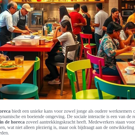
oreca
biedt een unieke kans voor zowel jonge als oudere werknemers om
ynamische en boeiende omgeving. De sociale interactie is een van de 
in de horeca
zoveel aantrekkingskracht heeft. Medewerkers staan voor
en, wat niet alleen plezierig is, maar ook bijdraagt aan de ontwikkeling
eden.