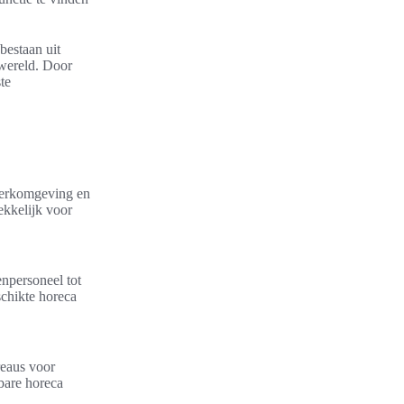
bestaan uit
awereld. Door
te
 werkomgeving en
ekkelijk voor
npersoneel tot
chikte horeca
reaus voor
bare horeca