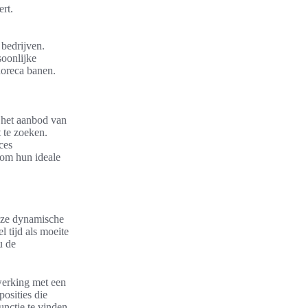
ert.
 bedrijven.
oonlijke
horeca banen.
 het aanbod van
 te zoeken.
ces
om hun ideale
deze dynamische
 tijd als moeite
u de
werking met een
osities die
nctie te vinden