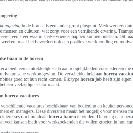
omgeving
rkomgeving
in de horeca is een ander groot pluspunt. Medewerkers ont
de mensen en culturen, wat zorgt voor een verrijkende ervaring. Teamge
ëren een sfeer waarin sterke vriendschappen kunnen ontstaan. Dit maa
e werken, maar het bevordert ook een positieve werkhouding en motivat
ke baan in de horeca
eca biedt een aantrekkelijk scala aan mogelijkheden voor iedereen die 
en dynamische werkomgeving. De verscheidenheid aan
horeca vacatu
ambities goed tot hun recht komen. Elk type
horeca job
heeft zijn eigen
et een veelzijdige sector maakt.
van horeca vacatures
n verschillende vacatures beschikbaar, van bediening en keukenpersoneel
ners en managers. Deze diversiteit maakt het mogelijk voor mensen me
 interesses om hun ideale
horeca banen
te vinden. De vraag naar pers
wat veel kansen biedt voor werkzoekenden die willen groeien in hun carr