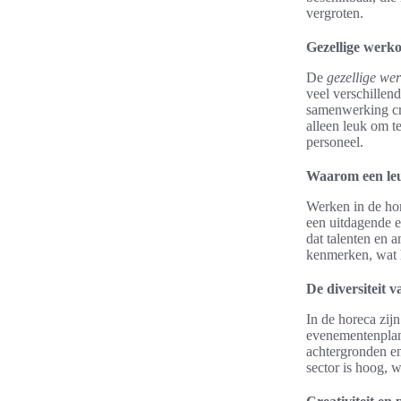
vergroten.
Gezellige werk
De
gezellige we
veel verschillen
samenwerking cre
alleen leuk om t
personeel.
Waarom een leu
Werken in de hor
een uitdagende 
dat talenten en 
kenmerken, wat h
De diversiteit 
In de horeca zij
evenementenplan
achtergronden en
sector is hoog, 