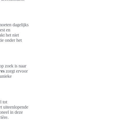
moeten dagelijks
est en
kt het niet
ie onder het
op zoek is naar
res
zorgt ervoor
 unieke
 tot
t uiteenlopende
oneel in deze
ière.