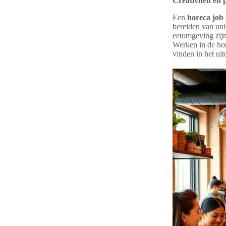
Creativiteit en
Een
horeca job
bereiden van unie
eetomgeving zijn
Werken in de hor
vinden in het ui