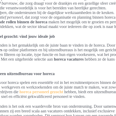
f barvrouw
, die zorg draagt voor de drankjes en een gezellige sfeer creë
 die verantwoordelijk is voor het bereiden van heerlijke gerechten.
lpen
, die ondersteunen bij de dagelijkse werkzaamheden in de keuken.
tief personeel
, dat zorgt voor de organisatie en planning binnen horeca
nde rollen binnen de horeca
maken het mogelijk om te groeien en pers
tdekken, wat de sector ideaal maakt voor iedereen die op zoek is naar 
l gezocht: vind jouw ideale job
en is het gemakkelijk om de juiste baan te vinden in de horeca. Door
es
op online platformen en bij uitzendbureaus is het mogelijk om gericht
 filteren op locatie, type functie en hun eigen voorkeuren, wat het pro
 Met een uitgebreide selectie aan
horeca vacatures
hebben ze de kans 
 een uitzendbureau voor horeca
oor horeca spelen een essentiële rol in het recruitmentproces binnen 
n werkgevers en werkzoekenden om de juiste match te maken, wat zowel
edrijven die
horeca personeel gezocht
hebben, biedt een uitzendburea
snel en efficiënt gekwalificeerd personeel te vinden.
den is het ook een waardevolle bron van ondersteuning. Door samen
nnen zij een breed scala aan vacatures ontdekken, inclusief exclusieve p
enbaar worden aangeboden. Dit vergroot hun kansen om een passende fu