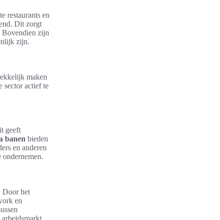
te restaurants en
nd. Dit zorgt
s. Bovendien zijn
lijk zijn.
trekkelijk maken
sector actief te
it geeft
a banen
bieden
ders en anderen
te ondernemen.
. Door het
work en
sussen
e arbeidsmarkt