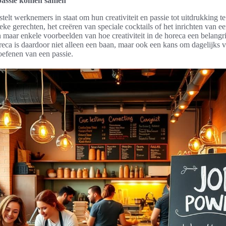
 passie komen samen
stelt werknemers in staat om hun creativiteit en passie tot uitdrukking t
ke gerechten, het creëren van speciale cocktails of het inrichten van ee
 maar enkele voorbeelden van hoe creativiteit in de horeca een belangrij
eca is daardoor niet alleen een baan, maar ook een kans om dagelijks 
toefenen van een passie.