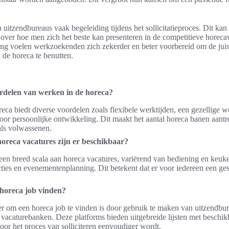
uitzendbureaus vaak begeleiding tijdens het sollicitatieproces. Dit kan 
 over hoe men zich het beste kan presenteren in de competitieve horec
ng voelen werkzoekenden zich zekerder en beter voorbereid om de juis
 de horeca te benutten.
ordelen van werken in de horeca?
eca biedt diverse voordelen zoals flexibele werktijden, een gezellige
or persoonlijke ontwikkeling. Dit maakt het aantal horeca banen aantr
als volwassenen.
oreca vacatures zijn er beschikbaar?
een breed scala aan horeca vacatures, variërend van bediening en keuke
es en evenementenplanning. Dit betekent dat er voor iedereen een ges
 horeca job vinden?
 om een horeca job te vinden is door gebruik te maken van uitzendbu
 vacaturebanken. Deze platforms bieden uitgebreide lijsten met beschik
oor het proces van solliciteren eenvoudiger wordt.