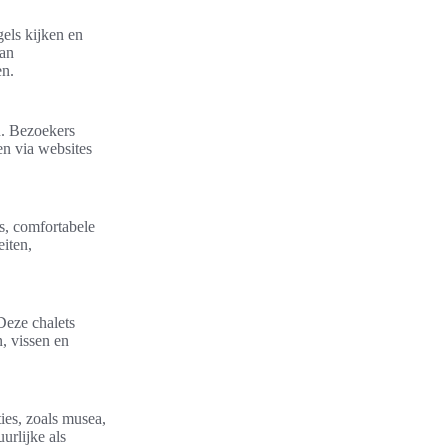
els kijken en
van
en.
n. Bezoekers
en via websites
ns, comfortabele
eiten,
 Deze chalets
, vissen en
ies, zoals musea,
urlijke als