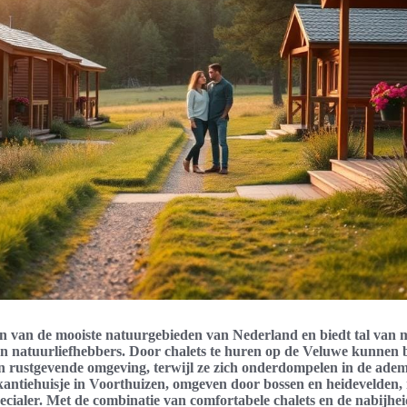
en van de mooiste natuurgebieden van Nederland en biedt tal van 
en natuurliefhebbers. Door chalets te huren op de Veluwe kunnen 
en rustgevende omgeving, terwijl ze zich onderdompelen in de ad
kantiehuisje in Voorthuizen, omgeven door bossen en heidevelden,
ecialer. Met de combinatie van comfortabele chalets en de nabijhe