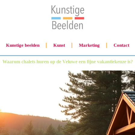
Kunstige beelden
Kunst
Marketing
Contact
Waarom chalets huren op de Veluwe een fijne vakantiekeuze is?