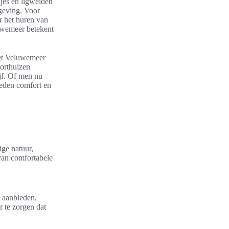
djes en ligweiden
geving. Voor
r het huren van
luwemeer betekent
het Veluwemeer
oorthuizen
jf. Of men nu
ieden comfort en
ige natuur,
van comfortabele
n aanbieden,
 te zorgen dat