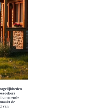
mogelijkheden
bezoekers
embenemende
 maakt de
id van