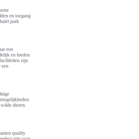
derne
edden en toegang
halet park
aar een
elijk en bieden
ciliteiten zijn
r een
htige
 mogelijkheden
wilde dieren.
 samen quality
rfect zijn voor