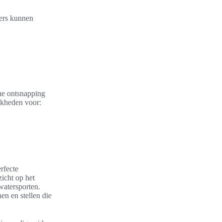
ers kunnen
ne ontsnapping
jkheden voor:
rfecte
icht op het
watersporten.
en en stellen die