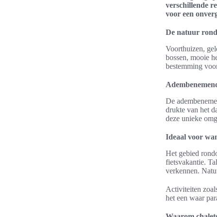
verschillende r
voor een onverg
De natuur ron
Voorthuizen, gel
bossen, mooie he
bestemming voor 
Adembenemend
De adembenemend
drukte van het d
deze unieke omge
Ideaal voor wan
Het gebied rond
fietsvakantie. 
verkennen. Natuu
Activiteiten zoal
het een waar para
Waarom chalets