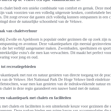
en chalet biedt een unieke combinatie van comfort en gemak. Deze mo
jn vaak voorzien van een volledig uitgeruste keuken, comfortabele b
as. Dit zorgt ervoor dat gasten zich volledig kunnen ontspannen in een c
ringd door de natuurlijke schoonheid van de Veluwe.
ak van chaletverhuur
bij Zwolle en Apeldoorn is populair onder gezinnen die op zoek zijn n
ntspanning en avontuur. Deze vakantieparken zijn meestal gezinsvriend
ten die het verblijf aangenamer maken. Zwembaden, speeltuinen en sportfa
ntrekkelijke extra’s die men kan verwachten. Dit maakt het perfect voo
rvaring voor jong en oud.
 tot recreatiegebieden
akantiepark met rust en natuur genieten van directe toegang tot de prac
en van de Veluwe. Het Nationaal Park De Hoge Veluwe biedt eindeloze
fietstochten, waar men kan genieten van de indrukwekkende natuur en 
een chalet in deze regio garandeert een nauwe band met de natuur.
en vakantiepark met chalets en faciliteiten
 met chalets en faciliteiten is een uitstekende keuze voor gezinnen die
brengen. Deze parken bieden een ruime keuze aan accommodaties die pe