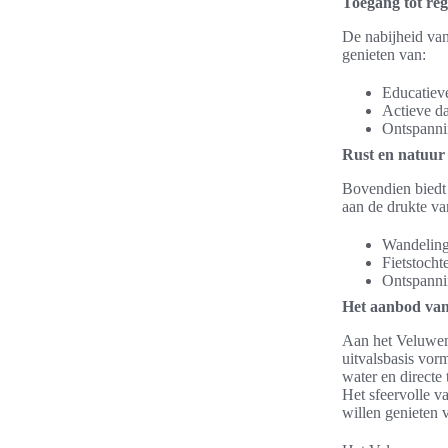
Toegang tot regi
De nabijheid van
genieten van:
Educatiev
Actieve da
Ontspannin
Rust en natuur 
Bovendien biedt
aan de drukte va
Wandeling
Fietstocht
Ontspanni
Het aanbod van
Aan het Veluweme
uitvalsbasis vor
water en directe
Het sfeervolle v
willen genieten 