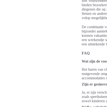
Het Veluwemeer l
bieden bezoekers
diegenen die op 
fietsen en ander
volop mogelijkhe
De combinatie v
bijzonder aantre
kunnen vakantieg
een weekendje we
een uitstekende 
FAQ
Wat zijn de vo
Het huren van ch
rustgevende omge
accommodaties na
Zijn er gezinsv
Ja, er zijn versc
zoals speeltuin
zowel kinderen a