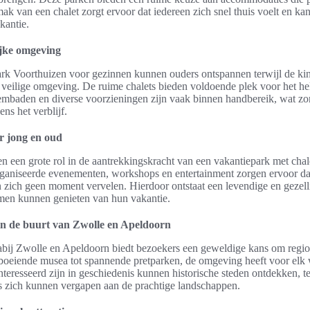
mak van een chalet zorgt ervoor dat iedereen zich snel thuis voelt en ka
kantie.
ijke omgeving
park Voorthuizen voor gezinnen kunnen ouders ontspannen terwijl de ki
veilige omgeving. De ruime chalets bieden voldoende plek voor het hel
mbaden en diverse voorzieningen zijn vaak binnen handbereik, wat zo
dens het verblijf.
or jong en oud
len een grote rol in de aantrekkingskracht van een vakantiepark met chal
organiseerde evenementen, workshops en entertainment zorgen ervoor d
n zich geen moment vervelen. Hierdoor ontstaat een levendige en gezel
amen kunnen genieten van hun vakantie.
in de buurt van Zwolle en Apeldoorn
bij Zwolle en Apeldoorn biedt bezoekers een geweldige kans om regiona
oeiende musea tot spannende pretparken, de omgeving heeft voor elk 
teresseerd zijn in geschiedenis kunnen historische steden ontdekken, te
s zich kunnen vergapen aan de prachtige landschappen.