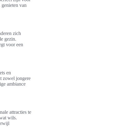
n genieten van
nderen zich
e gezin.
rgt voor een
ets en
at zowel jongere
lige ambiance
le attracties te
wat wils.
rwijl