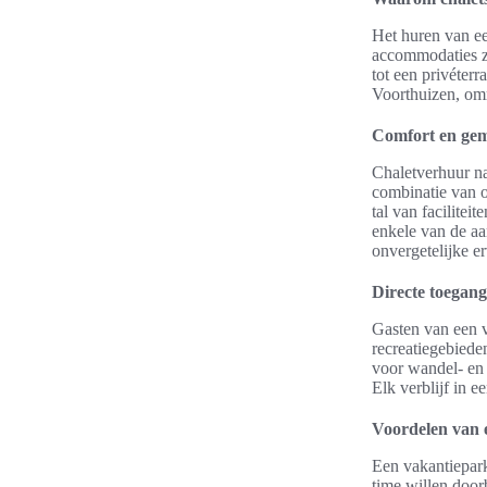
Het huren van e
accommodaties zi
tot een privéterr
Voorthuizen, om
Comfort en gem
Chaletverhuur na
combinatie van o
tal van facilitei
enkele van de aa
onvergetelijke e
Directe toegang
Gasten van een v
recreatiegebied
voor wandel- en 
Elk verblijf in 
Voordelen van e
Een vakantiepark
time willen door