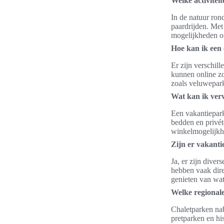
Welke activitei
In de natuur ron
paardrijden. Met 
mogelijkheden om
Hoe kan ik een 
Er zijn verschil
kunnen online zo
zoals veluwepark
Wat kan ik verw
Een vakantiepark
bedden en privét
winkelmogelijkh
Zijn er vakanti
Ja, er zijn diver
hebben vaak dire
genieten van wat
Welke regionale
Chaletparken nab
pretparken en his