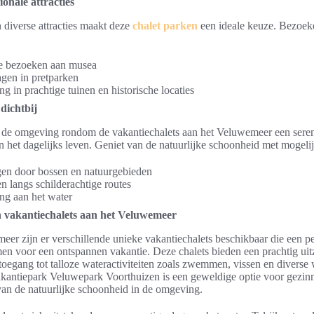
onale attracties
 diverse attracties maakt deze
chalet parken
een ideale keuze. Bezoek
e bezoeken aan musea
gen in pretparken
g in prachtige tuinen en historische locaties
dichtbij
 de omgeving rondom de vakantiechalets aan het Veluwemeer een sere
n het dagelijks leven. Geniet van de natuurlijke schoonheid met mogeli
en door bossen en natuurgebieden
en langs schilderachtige routes
ng aan het water
 vakantiechalets aan het Veluwemeer
er zijn er verschillende unieke vakantiechalets beschikbaar die een pe
men voor een ontspannen vakantie. Deze chalets bieden een prachtig uitz
 toegang tot talloze wateractiviteiten zoals zwemmen, vissen en diverse 
akantiepark Veluwepark Voorthuizen is een geweldige optie voor gezinn
van de natuurlijke schoonheid in de omgeving.