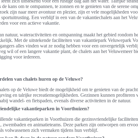
eent zich uitstekend voor een rustige dag aan het water. Talrijke stran
 de kans om te ontspannen, te zonnen en te genieten van de serene om
zoek zijn naar meer avontuur en plezier, zijn er vele mogelijkheden voo
e sportuitrusting. Een verblijf in een van de vakantiechalets aan het Ve
den voor een actieve vakantie.
an natuur, wateractiviteiten en ontspanning maakt het gebied rondom 
kkelijk. Met de uitstekende faciliteiten van vakantiepark Veluwepark V
angers alles vinden wat ze nodig hebben voor een onvergetelijk verbli
g wil of een langere vakantie plant, de chalets aan het Veluwemeer b
ligging voor iedereen.
ordelen van chalets huren op de Veluwe?
alets op de Veluwe biedt de mogelijkheid om te genieten van de pracht
ving en talrijke recreatiemogelijkheden. Gezinnen kunnen profiteren 
bij wandel- en fietspaden, evenals diverse activiteiten in de natuur.
riendelijke vakantieparken in Voorthuizen?
hillende vakantieparken in Voorthuizen die gezinsvriendelijke faciliteite
en, zwembaden en animatieteams. Deze parken zijn ontworpen om ervoor
ls volwassenen zich vermaken tijdens hun verblijf.