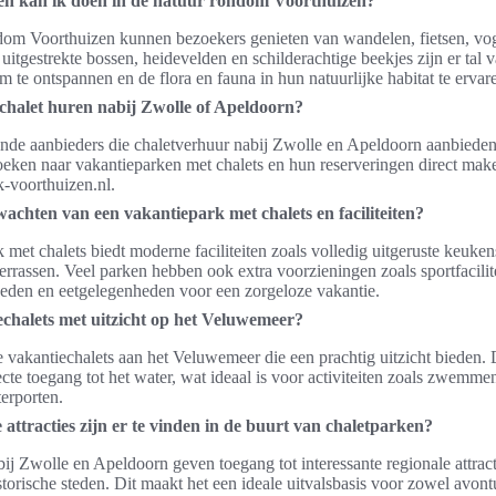
ten kan ik doen in de natuur rondom Voorthuizen?
dom Voorthuizen kunnen bezoekers genieten van wandelen, fietsen, vog
uitgestrekte bossen, heidevelden en schilderachtige beekjes zijn er tal 
 te ontspannen en de flora en fauna in hun natuurlijke habitat te ervar
chalet huren nabij Zwolle of Apeldoorn?
lende aanbieders die chaletverhuur nabij Zwolle en Apeldoorn aanbiede
eken naar vakantieparken met chalets en hun reserveringen direct mak
-voorthuizen.nl.
achten van een vakantiepark met chalets en faciliteiten?
 met chalets biedt moderne faciliteiten zoals volledig uitgeruste keuke
errassen. Veel parken hebben ook extra voorzieningen zoals sportfacilit
eden en eetgelegenheden voor een zorgeloze vakantie.
echalets met uitzicht op het Veluwemeer?
se vakantiechalets aan het Veluwemeer die een prachtig uitzicht bieden.
cte toegang tot het water, wat ideaal is voor activiteiten zoals zwemmen
erporten.
 attracties zijn er te vinden in de buurt van chaletparken?
ij Zwolle en Apeldoorn geven toegang tot interessante regionale attract
torische steden. Dit maakt het een ideale uitvalsbasis voor zowel avontu