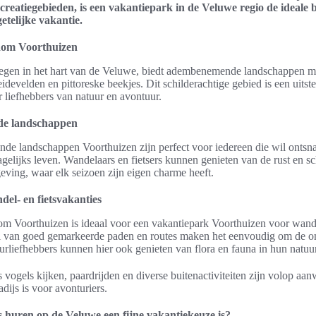
ecreatiegebieden, is een vakantiepark in de Veluwe regio de ideale
etelijke vakantie.
dom Voorthuizen
egen in het hart van de Veluwe, biedt adembenemende landschappen me
idevelden en pittoreske beekjes. Dit schilderachtige gebied is een uits
liefhebbers van natuur en avontuur.
e landschappen
e landschappen Voorthuizen zijn perfect voor iedereen die wil ontsn
agelijks leven. Wandelaars en fietsers kunnen genieten van de rust en 
ving, waar elk seizoen zijn eigen charme heeft.
del- en fietsvakanties
om Voorthuizen is ideaal voor een vakantiepark Voorthuizen voor wand
Tal van goed gemarkeerde paden en routes maken het eenvoudig om de 
rliefhebbers kunnen hier ook genieten van flora en fauna in hun natuurl
s vogels kijken, paardrijden en diverse buitenactiviteiten zijn volop a
dijs is voor avonturiers.
 huren op de Veluwe een fijne vakantiekeuze is?