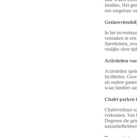
families. Het ge
een zorgeloze va
Gezinsvriendel
In het recreatie
vermaken in een 
Speeltuinen, zwe
vrolijke sfeer tij
Activiteiten vo
Activiteiten spe
faciliteiten. Ge
als oudere gaste
waar families s
Chalet parken 
Chaletverhuur na
verkennen. Van b
Degenen die geïn
natuurliefhebber