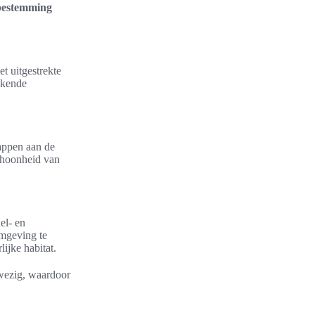
 bestemming
t uitgestrekte
tekende
appen aan de
schoonheid van
el- en
omgeving te
ijke habitat.
anwezig, waardoor