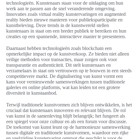
technologieën. Kunstenaars staan voor de uitdaging om hun
werk aan te passen aan de snel veranderende omgeving.
Innovaties zoals virtual reality kunstervaringen en augmented
reality bieden nieuwe manieren voor publieksparticipatie en
kunstbeleving. Deze trends in de kunstwereld stellen
kunstenaars in staat om een breder publiek te bereiken en hun
creaties op een spannende, interactieve manier te presenteren.
Daarnaast hebben technologieën zoals blockchain een
opmerkelijke impact op de kunstverkoop. Ze bieden niet alleen
veilige methoden voor transacties, maar zorgen ook voor
transparantie en authenticiteit. Dit stelt kunstenaars en
verzamelaars in staat om vertrouwen op te bouwen in een steeds
competitievere markt. De digitalisering van kunst vormt een
kans voor vernieuwende samenwerkingen tussen traditionele
galeries en online platforms, wat kan leiden tot een grotere
diversiteit in kunstaanbod.
Terwijl traditionele kunstvormen zich blijven ontwikkelen, is het
cruciaal dat kunstenaars innoveren en relevant blijven. De rol
van kunst in de samenleving blijft belangrijk; het fungeert als
een spiegel voor onze cultuur en als een forum voor discussie.
De toekomst van kunst leunt op de harmonieuze samenwerking
tussen digitale en traditionele kunstvormen, waardoor een rijke
en veelzijdige kunstervaring ontstaat die geschikt is voor de