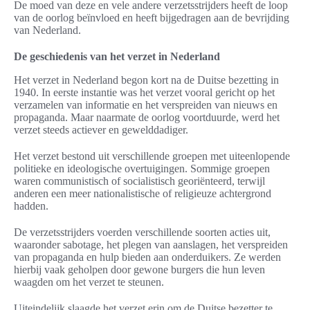
De moed van deze en vele andere verzetsstrijders heeft de loop
van de oorlog beïnvloed en heeft bijgedragen aan de bevrijding
van Nederland.
De geschiedenis van het verzet in Nederland
Het verzet in Nederland begon kort na de Duitse bezetting in
1940. In eerste instantie was het verzet vooral gericht op het
verzamelen van informatie en het verspreiden van nieuws en
propaganda. Maar naarmate de oorlog voortduurde, werd het
verzet steeds actiever en gewelddadiger.
Het verzet bestond uit verschillende groepen met uiteenlopende
politieke en ideologische overtuigingen. Sommige groepen
waren communistisch of socialistisch georiënteerd, terwijl
anderen een meer nationalistische of religieuze achtergrond
hadden.
De verzetsstrijders voerden verschillende soorten acties uit,
waaronder sabotage, het plegen van aanslagen, het verspreiden
van propaganda en hulp bieden aan onderduikers. Ze werden
hierbij vaak geholpen door gewone burgers die hun leven
waagden om het verzet te steunen.
Uiteindelijk slaagde het verzet erin om de Duitse bezetter te