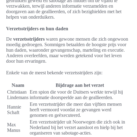
gebruikten geweld en sabotage als middel om de vijand te
verzwakken, terwijl anderen informatie verzamelden en
doorgaven aan de geallieerden, of zich bezighielden met het
helpen van onderduikers.
Verzetsstrijders en hun daden
De
verzetsstrijders
waren gewone mensen die zich ongewoon
moedig gedroegen. Sommigen betaalden de hoogste prijs voor
hun daden, waaronder gevangenschap, marteling en executie.
Anderen overleefden, maar werden getekend voor het leven
door hun ervaringen.
Enkele van de meest bekende verzetsstrijders zijn:
Naam
Bijdrage aan het verzet
Christiaan
Een spion die voor de Duitsers werkte terwijl hij
Lindemans
informatie doorspeelde aan de geallieerden.
Een verzetsstrijder die meer dan vijftien mensen
Hannie
heeft vermoord voordat ze gevangen werd
Schaft
genomen en geëxecuteerd.
Een verzetsstrijder uit Noorwegen die zich ook in
Max
Nederland bij het verzet aansloot en hielp bij het
Manus
organiseren van sabotage-acties.