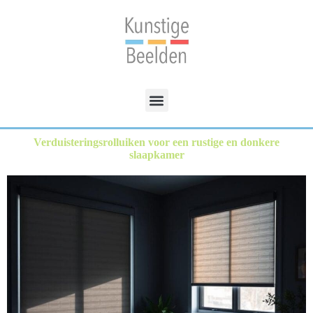
Verduisteringsrolluiken voor een rustige en donkere
slaapkamer