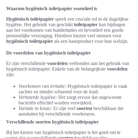
Waarom hygiënisch toiletpapier essentieel is
Hygiënisch toiletpapier
speelt een cruciale rol in de dagelijkse
hygiëne. Het gebruik van geschikt
toiletpapier
kan bijdragen
aan het voorkomen van huidirritaties en bevordert een goede
persoonlijke verzorging. Hierdoor kiezen veel mensen voor
hygiënisch toiletpapier
als een basisproduct voor hun welzijn.
De voordelen van hygiënisch toiletpapier
Er zijn verschillende
voordelen
verbonden aan het gebruik van
hygiënisch toiletpapier. Enkele van de belangrijkste
voordelen
zijn:
Voorkomen van irritatie:
Hygiënisch toiletpapier is vaak
zachter en minder schurend voor de huid.
Verbeterde hygiëne:
Het zorgt ervoor dat ongewenste
bacteriën effectief worden verwijderd.
Variatie in keuze:
Er zijn veel
soorten
beschikbaar die
aansluiten bij verschillende voorkeuren.
Verschillende soorten hygiënisch toiletpapier
Bij het kiezen van hygiënisch toiletpapier is het goed om te
weten dat er verschillende
soorten
beschikbaar zijn: