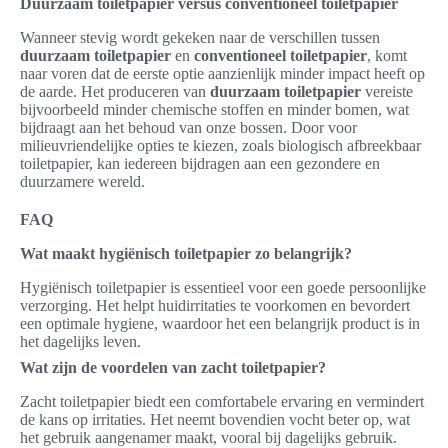
Duurzaam toiletpapier versus conventioneel toiletpapier
Wanneer stevig wordt gekeken naar de verschillen tussen
duurzaam toiletpapier
en
conventioneel toiletpapier
, komt
naar voren dat de eerste optie aanzienlijk minder impact heeft op
de aarde. Het produceren van
duurzaam toiletpapier
vereiste
bijvoorbeeld minder chemische stoffen en minder bomen, wat
bijdraagt aan het behoud van onze bossen. Door voor
milieuvriendelijke opties te kiezen, zoals biologisch afbreekbaar
toiletpapier, kan iedereen bijdragen aan een gezondere en
duurzamere wereld.
FAQ
Wat maakt hygiënisch toiletpapier zo belangrijk?
Hygiënisch toiletpapier is essentieel voor een goede persoonlijke
verzorging. Het helpt huidirritaties te voorkomen en bevordert
een optimale hygiene, waardoor het een belangrijk product is in
het dagelijks leven.
Wat zijn de voordelen van zacht toiletpapier?
Zacht toiletpapier biedt een comfortabele ervaring en vermindert
de kans op irritaties. Het neemt bovendien vocht beter op, wat
het gebruik aangenamer maakt, vooral bij dagelijks gebruik.