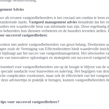
omstige besluitvorming.
gement Advies
e als ervaren vastgoedbeheerders is het cruciaal om continu te leren en
eranderende markt.
Vastgoed management advies
benadrukt dat het v
rders een waardevolle bron van informatie kan zijn. Door regelmatig d
n beheerders hun diensten verbeteren en de huurders tevreden stellen. 
voor succesvol vastgoedbeheer
.
twerken met andere vastgoedbeheerders van groot belang. Deelnemen a
gen zoals de Vereniging van Effectenbezitters biedt waardevolle inzich
t bijdraagt aan het succes van vastgoedmanagement. Het uitwisselen v
nden van innovatieve oplossingen en strategieën om succesvol vastgoed t
t essentieel voor vastgoedbeheerders om op de hoogte te blijven van de 
 speciale aandacht voor huurwetten en naleving. Het begrijpen van dez
dische complicaties voorkomen, maar ook de effectiviteit van het vastgo
 deze adviseertips in praktijk te brengen, kunnen vastgoedbeheerders h
 tips voor succesvol vastgoedbeheer?