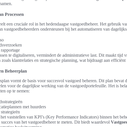
enamen.
van Processen
peelt een cruciale rol in het hedendaagse vastgoedbeheer. Het gebruik v
an vastgoedbeheerders ondersteunen bij het automatiseren van dagelijkse
so
dsverzoeken
 rapportage
en te digitaliseren, vermindert de administratieve last. Dit maakt tijd v
 zoals klantrelaties en strategische planning, wat bijdraagt aan efficiën
een Beheerplan
plan vormt de basis voor succesvol vastgoed beheren. Dit plan bevat d
oelen voor de dagelijkse werking van de vastgoedportefeuille. Het is bel
ten op te nemen:
sstrategieën
tieplannen met huurders
 strategieën
het vaststellen van KPI’s (Key Performance Indicators) binnen het be
 succes van het vastgoedbeheer te meten. Dit biedt waardevol
Vastgoe