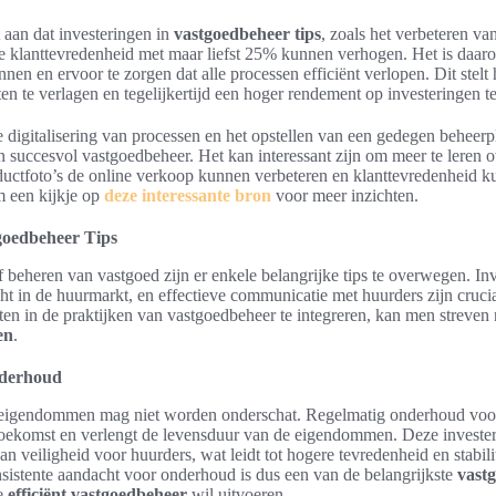
aan dat investeringen in
vastgoedbeheer tips
, zoals het verbeteren v
e klanttevredenheid met maar liefst 25% kunnen verhogen. Het is daar
annen en ervoor te zorgen dat alle processen efficiënt verlopen. Dit stelt
ten te verlagen en tegelijkertijd een hoger rendement op investeringen t
 digitalisering van processen en het opstellen van een gedegen beheer
n succesvol vastgoedbeheer. Het kan interessant zijn om meer te leren 
ductfoto’s de online verkoop kunnen verbeteren en klanttevredenheid 
m een kijkje op
deze interessante bron
voor meer inzichten.
goedbeheer Tips
ef beheren van vastgoed zijn er enkele belangrijke tips te overwegen. In
ht in de huurmarkt, en effectieve communicatie met huurders zijn cruci
en in de praktijken van vastgoedbeheer te integreren, kan men streven
en
.
nderhoud
eigendommen mag niet worden onderschat. Regelmatig onderhoud voo
 toekomst en verlengt de levensduur van de eigendommen. Deze invester
n veiligheid voor huurders, wat leidt tot hogere tevredenheid en stabilit
nsistente aandacht voor onderhoud is dus een van de belangrijkste
vastg
ie
efficiënt vastgoedbeheer
wil uitvoeren.