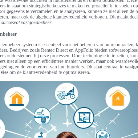
dt waardevolle inzichten in huurderstrends en onderhoudskosten. Deze 
rs in staat om strategische keuzes te maken en proactief in te spelen o
or gegevens te verzamelen en te analyseren, kunnen ze niet alleen de o
eteren, maar ook de algehele klanttevredenheid verhogen. Dit maakt deel
r succesvol vastgoedbeheer
.
enbeheer
antenbeheer systeem is essentieel voor het beheren van huurcontracten, 
ers. Bedrijven zoals Rentec Direct en AppFolio bieden softwareoploss
rs ondersteunen bij deze processen. Door technologie in te zetten, ku
rs niet alleen op een efficiëntere manier werken, maar ook waardevoll
t gedrag en de voorkeuren van hun huurders. Dit staat centraal in
vastg
vies
om de klanttevredenheid te optimaliseren.