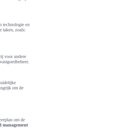
an technologie en
 taken, zoals:
rij voor andere
t vastgoedbeheer.
uidelijke
angrijk om de
heerplan om de
d management