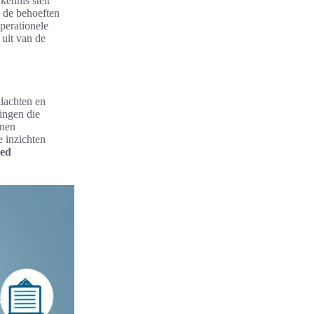
kennis stelt
p de behoeften
perationele
 uit van de
klachten en
ingen die
nnen
e inzichten
oed