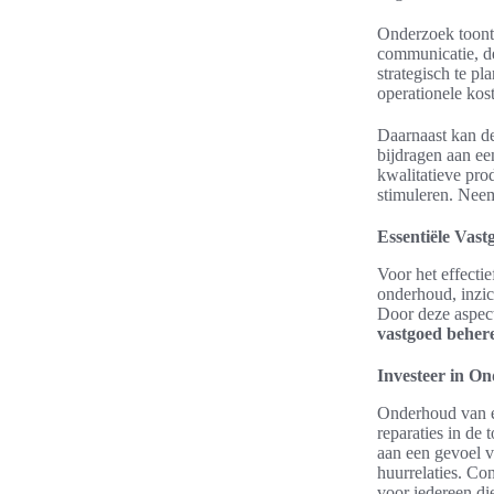
Onderzoek toont 
communicatie, d
strategisch te pl
operationele kos
Daarnaast kan de
bijdragen aan ee
kwalitatieve pro
stimuleren. Nee
Essentiële Vast
Voor het effecti
onderhoud, inzic
Door deze aspect
vastgoed beher
Investeer in O
Onderhoud van 
reparaties in de
aan een gevoel va
huurrelaties. Co
voor iedereen d