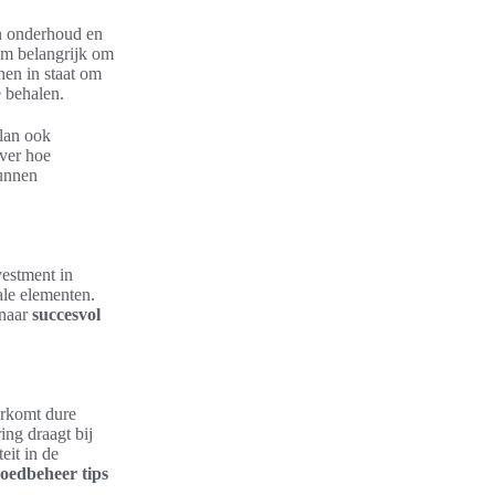
an onderhoud en
om belangrijk om
 hen in staat om
e behalen.
plan ook
over hoe
kunnen
vestment in
ale elementen.
 naar
succesvol
rkomt dure
ing draagt bij
eit in de
oedbeheer tips