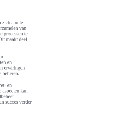
 zich aan te
erzamelen van
e processen te
Dit maakt deel
an
ten en
an ervaringen
e beheren.
wet- en
e aspecten kan
edbeheer
un succes verder