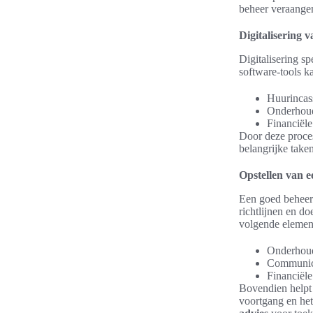
beheer veraang
Digitalisering 
Digitalisering s
software-tools k
Huurincas
Onderhou
Financiële
Door deze process
belangrijke taken
Opstellen van 
Een goed beheers
richtlijnen en d
volgende elemen
Onderhoud
Communica
Financiële
Bovendien helpt 
voortgang en het