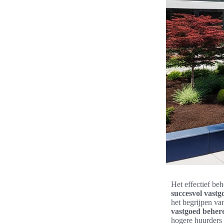
Het effectief be
succesvol vast
het begrijpen v
vastgoed beher
hogere huurders 