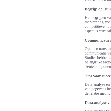
Begrijp de Hu
Het begrijpen va
markttrends, zoa
competitieve huu
aspect is cruciaa
Communicatie 
Open en transpar
communicatie ver
Studies hebben 
belangrijke fact
sleutelcomponen
Tips voor succe
Data-analyse en
van gegevens hel
de relatie met hu
Data-analyse v