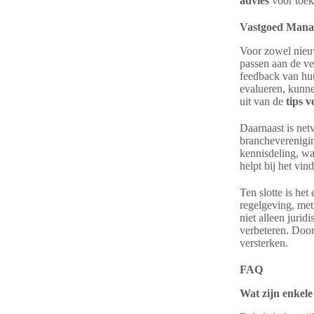
advies
voor toek
Vastgoed Mana
Voor zowel nieuw
passen aan de v
feedback van huu
evalueren, kunne
uit van de
tips 
Daarnaast is ne
brancheverenigin
kennisdeling, wa
helpt bij het vi
Ten slotte is he
regelgeving, met
niet alleen juri
verbeteren. Door
versterken.
FAQ
Wat zijn enkele