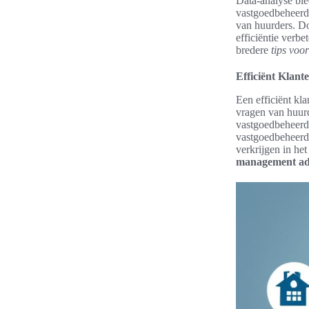
Data-analyse bie
vastgoedbeheerde
van huurders. Do
efficiëntie verb
bredere
tips voo
Efficiënt Klant
Een efficiënt kl
vragen van huurd
vastgoedbeheerde
vastgoedbeheerde
verkrijgen in he
management ad