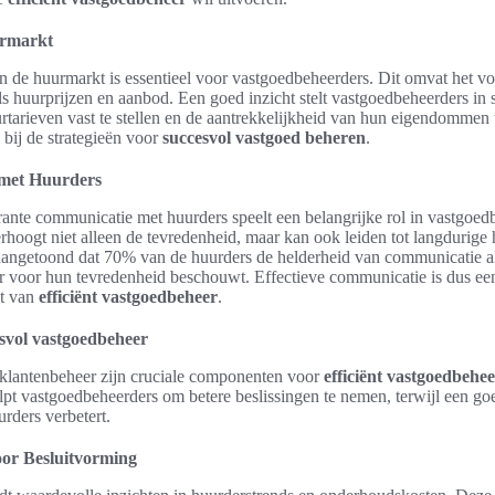
urmarkt
n de huurmarkt is essentieel voor vastgoedbeheerders. Dit omvat het vo
ls huurprijzen en aanbod. Een goed inzicht stelt vastgoedbeheerders in 
rtarieven vast te stellen en de aantrekkelijkheid van hun eigendommen 
l bij de strategieën voor
succesvol vastgoed beheren
.
met Huurders
ante communicatie met huurders speelt een belangrijke rol in vastgoe
hoogt niet alleen de tevredenheid, maar kan ook leiden tot langdurige h
aangetoond dat 70% van de huurders de helderheid van communicatie a
or voor hun tevredenheid beschouwt. Effectieve communicatie is dus ee
t van
efficiënt vastgoedbeheer
.
svol vastgoedbeheer
 klantenbeheer zijn cruciale componenten voor
efficiënt vastgoedbehe
pt vastgoedbeheerders om betere beslissingen te nemen, terwijl een go
urders verbetert.
oor Besluitvorming