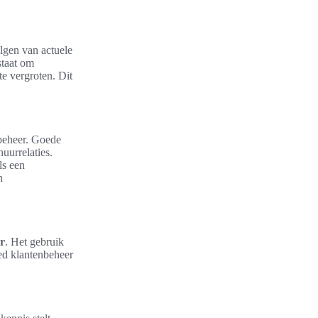
lgen van actuele
staat om
te vergroten. Dit
dbeheer. Goede
uurrelaties.
ls een
n
er
. Het gebruik
ed klantenbeheer