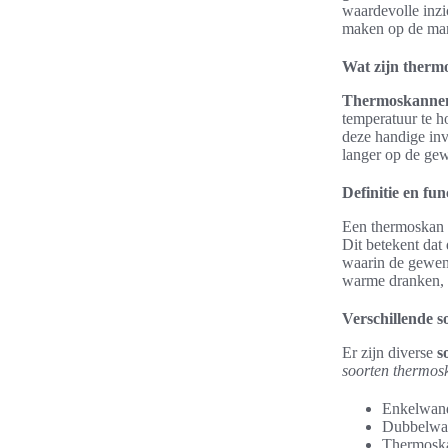
waardevolle inzi
maken op de mar
Wat zijn ther
Thermoskanne
temperatuur te h
deze handige inv
langer op de gew
Definitie en fu
Een thermoskan 
Dit betekent dat 
waarin de gewens
warme dranken, 
Verschillende 
Er zijn diverse
s
soorten thermos
Enkelwan
Dubbelwa
Thermoska