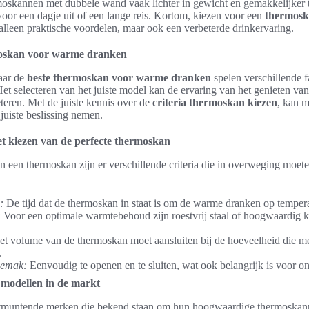
moskannen met dubbele wand vaak lichter in gewicht en gemakkelijker t
voor een dagje uit of een lange reis. Kortom, kiezen voor een
thermosk
 alleen praktische voordelen, maar ook een verbeterde drinkervaring.
moskan voor warme dranken
aar de
beste thermoskan voor warme dranken
spelen verschillende f
 Het selecteren van het juiste model kan de ervaring van het genieten 
eteren. Met de juiste kennis over de
criteria thermoskan kiezen
, kan 
juiste beslissing nemen.
et kiezen van de perfecte thermoskan
an een thermoskan zijn er verschillende criteria die in overweging moe
:
De tijd dat de thermoskan in staat is om de warme dranken op temper
:
Voor een optimale warmtebehoud zijn roestvrij staal of hoogwaardig k
t volume van de thermoskan moet aansluiten bij de hoeveelheid die m
.
gemak:
Eenvoudig te openen en te sluiten, wat ook belangrijk is voor 
modellen in de markt
uitmuntende merken die bekend staan om hun hoogwaardige thermoska