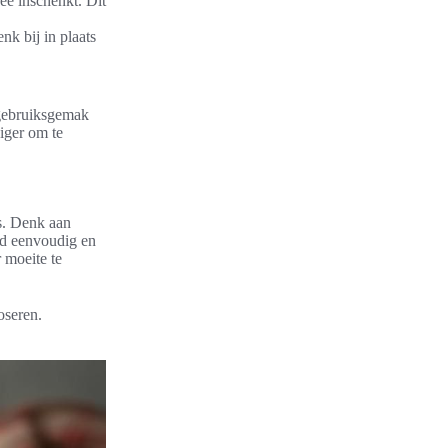
hee inschenkt. Dit
nk bij in plaats
 gebruiksgemak
iger om te
s. Denk aan
ud eenvoudig en
 moeite te
oseren.