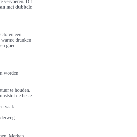
e vervoeren. Dit
an met dubbele
actoren een
van warme dranken
men goed
ten worden
atuur te houden.
unststof de beste
en vaak
onderweg.
nnen. Merken