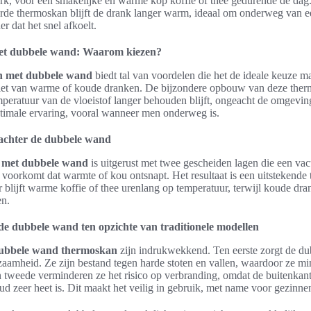
rk, voor een smakelijke en warme kop koffie of thee gedurende de dag
rde thermoskan blijft de drank langer warm, ideaal om onderweg van ee
er dat het snel afkoelt.
t dubbele wand: Waarom kiezen?
n met dubbele wand
biedt tal van voordelen die het de ideale keuze 
niet van warme of koude dranken. De bijzondere opbouw van deze the
mperatuur van de vloeistof langer behouden blijft, ongeacht de omgeving
timale ervaring, vooral wanneer men onderweg is.
 achter de dubbele wand
 met dubbele wand
is uitgerust met twee gescheiden lagen die een va
 voorkomt dat warmte of kou ontsnapt. Het resultaat is een uitstekende
r blijft warme koffie of thee urenlang op temperatuur, terwijl koude dra
en.
e dubbele wand ten opzichte van traditionele modellen
dubbele wand thermoskan
zijn indrukwekkend. Ten eerste zorgt de d
aamheid. Ze zijn bestand tegen harde stoten en vallen, waardoor ze min
 tweede verminderen ze het risico op verbranding, omdat de buitenkant k
d zeer heet is. Dit maakt het veilig in gebruik, met name voor gezinne