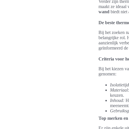
Verder zijn ther
maakt ze ideaal 
wand
biedt niet
De beste ther
Bij het zoeken n
belangrijke rol.
aanzienlijk verb
geïnformeerd de 
Criteria voor h
Bij het kiezen v
genomen:
Isolatietijd
Materiaal
keuzen.
Inhoud:
He
meeneemt
Gebruiks
Top merken en 
Er zijn enkele 