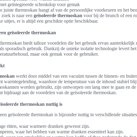
met geïntegreerde schenkdop voor gemak
e juiste thermoskan hangt af van de persoonlijke voorkeuren en het be
 zoek is naar een
geïsoleerde thermoskan
voor bij de brunch of een ro
e uitjes, er is altijd een geschikte optie beschikbaar.
een geïsoleerde thermoskan
thermoskan biedt talloze voordelen die het gebruik ervan aantrekkelij
ls sporadisch gebruik. Dankzij de unieke isolatie technologie levert het 
peratuurbehoud, maar ook gemak voor de gebruiker.
rkt
rmoskan
werkt door middel van een vacuüm tussen de binnen- en buite
warmtegeleiding, waardoor de temperatuur van de inhoud stabiel blijf
moskannen worden gebruikt, zijn ontworpen om lang mee te gaan en de p
at bijdraagt aan de voordelen van de geïsoleerde thermoskan.
soleerde thermoskan nuttig is
en geïsoleerde thermoskan is bijzonder nuttig in verschillende situaties
nge ritten, waar warmere dranken gewenst zijn.
mperen, waar het hebben van warme dranken essentieel kan zijn.