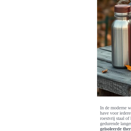
In de moderne w
have voor iedere
roestvrij staal 
gedurende langer
geïsoleerde th