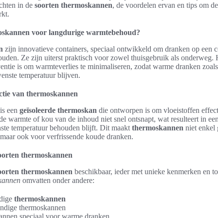
chten in de
soorten thermoskannen
, de voordelen ervan en tips om de
kt.
moskannen voor langdurige warmtebehoud?
n
zijn innovatieve containers, speciaal ontwikkeld om dranken op een c
ouden. Ze zijn uiterst praktisch voor zowel thuisgebruik als onderweg. 
entie is om warmteverlies te minimaliseren, zodat warme dranken zoals 
enste temperatuur blijven.
nctie van thermoskannen
is een
geïsoleerde thermoskan
die ontworpen is om vloeistoffen effecti
de warmte of kou van de inhoud niet snel ontsnapt, wat resulteert in een
te temperatuur behouden blijft. Dit maakt
thermoskannen
niet enkel 
maar ook voor verfrissende koude dranken.
soorten thermoskannen
oorten thermoskannen
beschikbaar, ieder met unieke kenmerken en t
kannen
omvatten onder andere:
dige
thermoskannen
ndige thermoskannen
nnen speciaal voor warme dranken