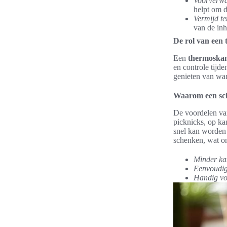
Voorverw
helpt om d
Vermijd te
van de inh
De rol van een
Een
thermoska
en controle tijd
genieten van wa
Waarom een sc
De voordelen van
picknicks, op ka
snel kan worden 
schenken, wat o
Minder ka
Eenvoudig
Handig v