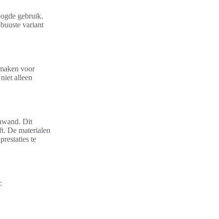
oogde gebruik.
buuste variant
k maken voor
niet alleen
nwand. Dit
t. De materialen
restaties te
: