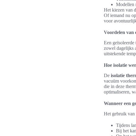
Modellen 
Het kiezen van d
Of iemand nu op
voor avontuurlijk
Voordelen van 
Een geïsoleerde 
zowel dagelijks a
uitstekende tem
Hoe isolatie we
De
isolatie the
vacuüm voorkomt 
die in deze ther
optimaliseren, w
Wanneer een geï
Het gebruik van e
Tijdens la
Bij het ka