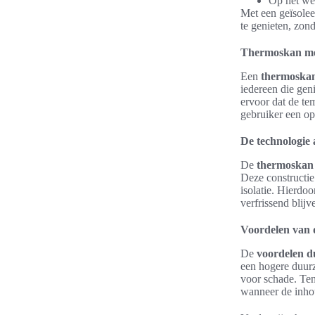
Op het we
Met een geïsolee
te genieten, zond
Thermoskan me
Een
thermoska
iedereen die ge
ervoor dat de te
gebruiker een op
De technologie
De
thermoskan
Deze constructie
isolatie. Hierdoo
verfrissend blijv
Voordelen van d
De
voordelen 
een hogere duurz
voor schade. Ten
wanneer de inhou