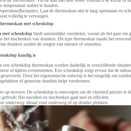
arm de thermoskan
. Vul de kan met heet water voordat u de koffie of t
e temperatuur stabiel te houden.
mperatuurfluctuaties
. Laat de thermoskan niet te lang openstaan en sche
oud volledig te vervangen.
 thermoskan met schenkdop
n met schenkdop
biedt aanzienlijke voordelen, vooral als het gaat om
ens het inschenken van dranken. Dit type thermoskan maakt het eenvoud
rme dranken zonder de zorgen van morsen of omstoten.
henkdop handig is
 een schenkdop thermoskan worden duidelijk in verschillende situatie
ntoor of tijdens evenementen. Een schenkdop zorgt ervoor dat de inho
geserveerd. Door het ergonomische ontwerp is het mogelijk om zonder
ngelukken of gemorste dranken helpt voorkomen.
ns op morsen
: De schenkdop is ontworpen om de vloeistof precies te d
 gebruik
: Het navullen en inschenken gaat snel en efficiënt.
oor onderweg
: Ideaal voor onderweg of op drukke plekken.