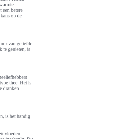
 warmte
t een betere
 kans op de
tuur van geliefde
 te genieten, is
heeliefhebbers
type thee. Het is
de dranken
n, is het handig
eïnvloeden.