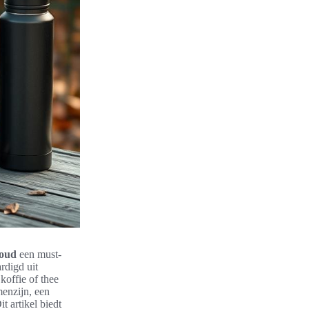
houd
een must-
rdigd uit
koffie of thee
menzijn, een
t artikel biedt