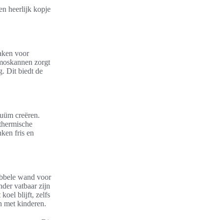
.
n heerlijk kopje
maken voor
rmoskannen zorgt
. Dit biedt de
cuüm creëren.
 thermische
nken fris en
ubbele wand voor
der vatbaar zijn
oel blijft, zelfs
n met kinderen.