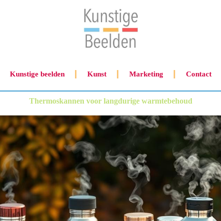
Kunstige beelden
Kunst
Marketing
Contact
Thermoskannen voor langdurige warmtebehoud