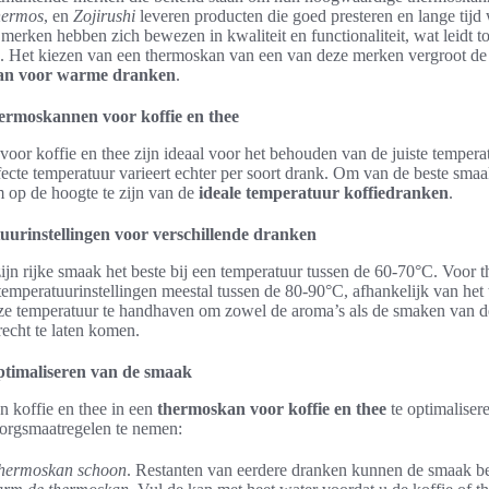
ermos
, en
Zojirushi
leveren producten die goed presteren en lange tijd
erken hebben zich bewezen in kwaliteit en functionaliteit, wat leidt to
g. Het kiezen van een thermoskan van een van deze merken vergroot de
kan voor warme dranken
.
ermoskannen voor koffie en thee
or koffie en thee zijn ideaal voor het behouden van de juiste tempera
ecte temperatuur varieert echter per soort drank. Om van de beste smaak
m op de hoogte te zijn van de
ideale temperatuur koffiedranken
.
uurinstellingen voor verschillende dranken
ijn rijke smaak het beste bij een temperatuur tussen de 60-70°C. Voor t
 temperatuurinstellingen meestal tussen de 80-90°C, afhankelijk van het 
eze temperatuur te handhaven om zowel de aroma’s als de smaken van 
recht te laten komen.
ptimaliseren van de smaak
 koffie en thee in een
thermoskan voor koffie en thee
te optimalisere
orgsmaatregelen te nemen:
hermoskan schoon
. Restanten van eerdere dranken kunnen de smaak b