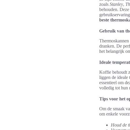
zoals
Stanley
,
Th
behouden. Deze m
gebruikservarin
beste thermos
Gebruik van th
Thermoskannen vo
dranken. De perf
het belangrijk o
Ideale temperat
Koffie behoudt z
liggen de ideale
essentieel om d
volledig tot hun 
Tips voor het o
Om de smaak van
om enkele voorz
Houd de t