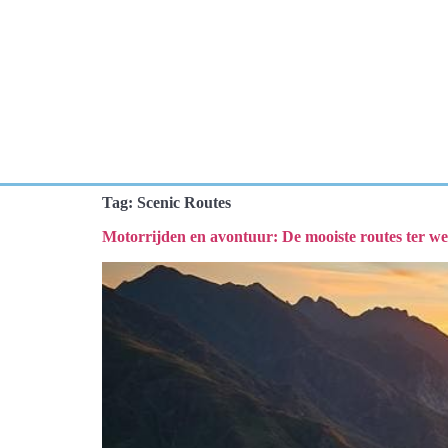
Tag:
Scenic Routes
Motorrijden en avontuur: De mooiste routes ter we