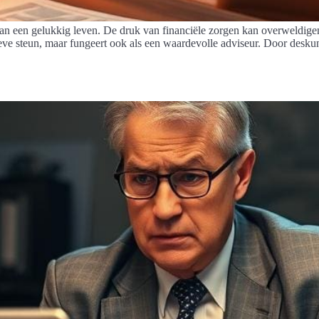
van een gelukkig leven. De druk van financiële zorgen kan overweldigend
ieve steun, maar fungeert ook als een waardevolle adviseur. Door deskun