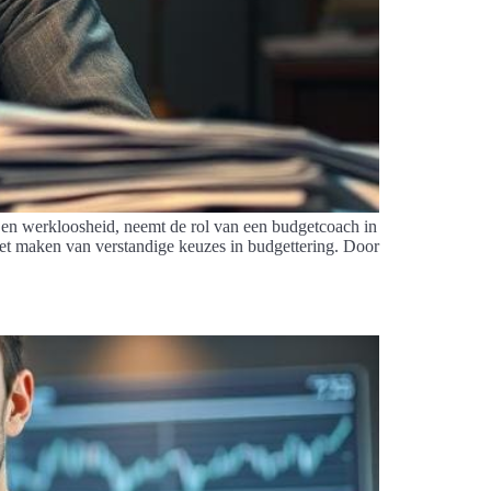
n en werkloosheid, neemt de rol van een budgetcoach in
 het maken van verstandige keuzes in budgettering. Door