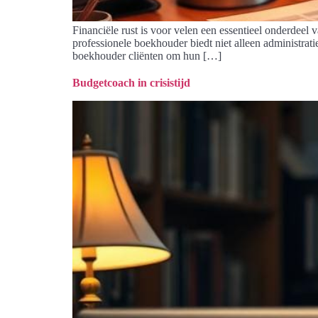
Financiële rust is voor velen een essentieel onderdeel 
professionele boekhouder biedt niet alleen administrat
boekhouder cliënten om hun […]
Budgetcoach in crisistijd