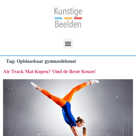
Tag:
Opblaasbaar gymnastiekmat
Air Track Mat Kopen? Vind de Beste Keuze!