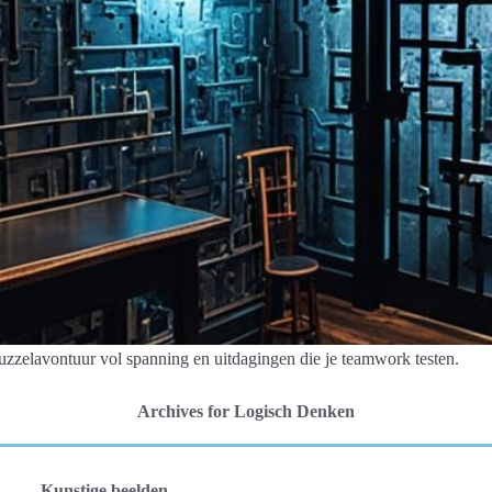
uzzelavontuur vol spanning en uitdagingen die je teamwork testen.
Archives for Logisch Denken
Kunstige beelden