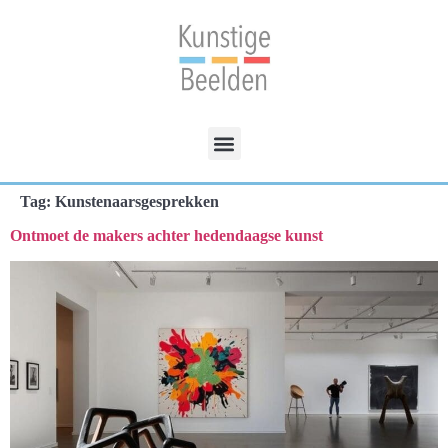
Tag:
Kunstenaarsgesprekken
Ontmoet de makers achter hedendaagse kunst