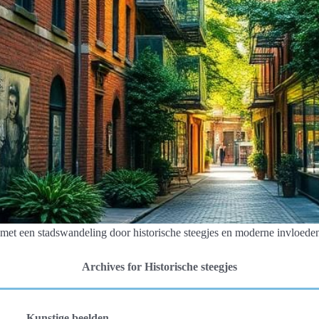
et een stadswandeling door historische steegjes en moderne invloeden
Archives for Historische steegjes
Kunstige beelden