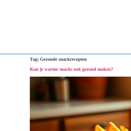
Tag:
Gezonde snackrecepten
Kun je warme snacks ook gezond maken?